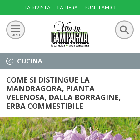
Skip
LA RIVISTA
LA FIERA
PUNTI AMICI
to
content
Ricerca
GIARDINO
CUCINA
per:
ORTO
COME SI DISTINGUE LA
MANDRAGORA, PIANTA
FRUTTETO
VELENOSA, DALLA BORRAGINE,
ERBA COMMESTIBILE
VIGNETO
ALLEVAMENTI