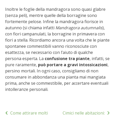
BENZA
Inoltre le foglie della mandragora sono quasi glabre
(senza peli), mentre quelle della borragine sono
ORTO BIO – TECNICHE DI COLTIVAZIONE
fortemente pelose. Infine la mandragora fiorisce in
autunno (si chiama infatti
Mandragora autumnalis
),
THERMACELL
con fiori campanulati, la borragine in primavera con
fiori a stella. Ricordiamo ancora una volta che le piante
TAP TRAP
spontanee commestibili vanno riconosciute con
esattezza, se necessario con l’aiuto di qualche
IL MIO ORTO
persona esperta. La
confusione tra piante
, infatti, se
pure raramente,
può portare a gravi intossicazioni
,
persino mortali. In ogni caso, consigliamo di non
ANIMALI UMANI E NON UMANI
consumare in abbondanza una pianta mai mangiata
prima, anche se commestibile, per accertare eventuali
IL MIO 2025
intolleranze personali.
COLTIVARE L’OLIVO
Navigazione
CORMIK
Come attirare molti
Cimici nelle abitazioni:
articoli