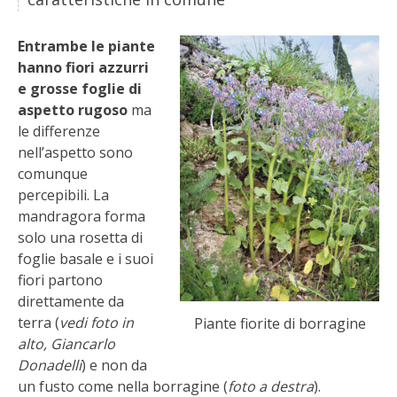
STIHL
Entrambe le piante
BLUMEN
hanno fiori azzurri
e grosse foglie di
NOCCIOLA DI CALABRIA
aspetto rugoso
ma
le differenze
PELLENC
nell’aspetto sono
comunque
MEDICINA DEI SEMPLICI
percepibili. La
mandragora forma
SCONTI NOVEMBRE
solo una rosetta di
foglie basale e i suoi
fiori partono
COMPO
direttamente da
terra (
vedi foto in
Piante fiorite di borragine
HUSQVARNA
alto, Giancarlo
Donadelli
) e non da
ZAPI GARDEN
un fusto come nella borragine (
foto a destra
).