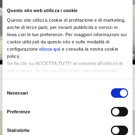
Questo sito web utilizza i cookie
I PARTNER DI VITA IN CAMPAGNA
Questo sito utilizza cookie di profilazione e di marketing,
anche di terze parti, per inviarti pubblicità e servizi in
RASIKAL
linea con le tue preferenze. Per maggiori informazioni sui
cookie utilizzati da questo sito e sulle modalità di
BIOGENTS
configurazione
clicca qui
e consulta la nostra cookie
policy.
Se fai clic su ACCETTA TUTTI acconsenti all’utilizzo di
tutti i cookie. Se non sei d’accordo, puoi rifiutare tutti i
La produzione del formaggio
cookie, cliccando su RIFIUTA, o esprimere delle
Montébore
preferenze selezionando le tipologie di cookie che
Selezione
desideri accettare e cliccando ACCETTA SELEZIONATI.
Necessari
del
TUTTI I VIDEO
consenso
Preferenze
Statistiche