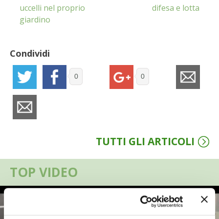
uccelli nel proprio
difesa e lotta
VIGNETO BIO
giardino
PENSA ALTERNATIVO
Condividi
GARDENA
0
0
VERONESI
RIMANI A CONTATTO CON LA NATURA
TUTTI GLI ARTICOLI
CRESCERE INSIEME
ARCHMAN
TOP VIDEO
VITA IN CAMPAGNA LA FIERA
NATURALMENTE