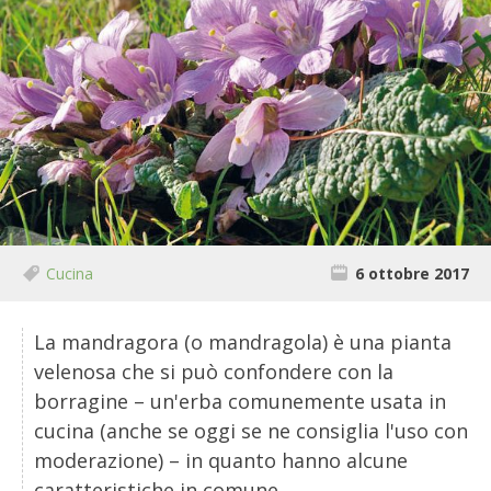
BIODIVERSITÀ
CUCINA
PRODOTTI
FARFALLE DELLA CAMPAGNA
PICCOLO POLLAIO
Cucina
6 ottobre 2017
STORIE DEI LETTORI
CONSERVARE LA FRUTTA
La mandragora (o mandragola) è una pianta
velenosa che si può confondere con la
CONSERVE DELL’ORTO
borragine – un'erba comunemente usata in
cucina (anche se oggi se ne consiglia l'uso con
FACEM
moderazione) – in quanto hanno alcune
caratteristiche in comune