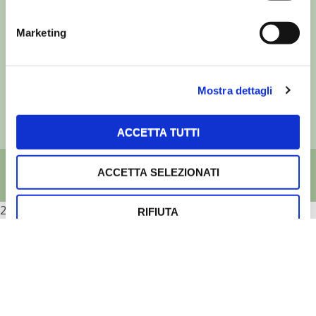
©
- Tutti i diritti riservati
Marketing
Edizioni L’Informatore Agrario S.r.l.
via Bencivenga-Biondani, 16
37133 Verona - Italia
Partita iva: 00230010233
Mostra dettagli
Reg. imp. di Verona nr. 00230010233
Capitale sociale: Euro 510.000,00 i.v.
ACCETTA TUTTI
ACCETTA SELEZIONATI
2026
RIFIUTA