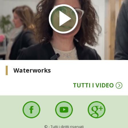
STIHL
BLUMEN
NOCCIOLA DI CALABRIA
PELLENC
MEDICINA DEI SEMPLICI
Waterworks
SCONTI NOVEMBRE
TUTTI I VIDEO
COMPO
HUSQVARNA
ZAPI GARDEN
©
- Tutti i diritti riservati