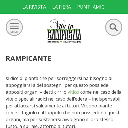
Skip
LA RIVISTA
LA FIERA
PUNTI AMICI
to
content
Ricerca
GIARDINO
RAMPICANTE
per:
ORTO
si dice di pianta che per sorreggersi ha bisogno di
FRUTTETO
appoggiarsi a dei sostegni; per questo possiede
appositi organi – detti cirri o
viticci
come nel caso della
VIGNETO
vite o speciali radici nel caso dell’edera – indispensabili
per attaccarsi saldamente ai tutori. Vi sono piante
come il fagiolo e il luppolo che non possiedono questi
ALLEVAMENTI
organi, ma per sostenersi avvolgono il loro stesso
fusto, a spirale, attorno ai tutori.