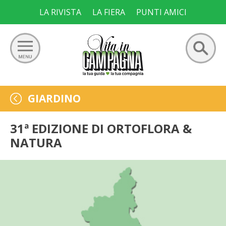
Skip
LA RIVISTA
LA FIERA
PUNTI AMICI
to
content
Ricerca
GIARDINO
GIARDINO
per:
ORTO
31ª EDIZIONE DI ORTOFLORA &
NATURA
FRUTTETO
VIGNETO
ALLEVAMENTI