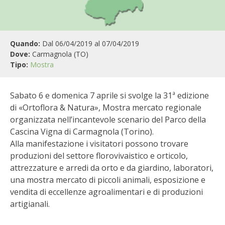
BIODIVERSITÀ
CUCINA
Quando:
Dal 06/04/2019 al 07/04/2019
PRODOTTI
Dove:
Carmagnola (TO)
Tipo:
Mostra
FARFALLE DELLA CAMPAGNA
Sabato 6 e domenica 7 aprile si svolge la 31ª edizione
PICCOLO POLLAIO
di «Ortoflora & Natura», Mostra mercato regionale
organizzata nell’incantevole scenario del Parco della
STORIE DEI LETTORI
Cascina Vigna di Carmagnola (Torino).
Alla manifestazione i visitatori possono trovare
CONSERVARE LA FRUTTA
produzioni del settore florovivaistico e orticolo,
attrezzature e arredi da orto e da giardino, laboratori,
CONSERVE DELL’ORTO
una mostra mercato di piccoli animali, esposizione e
vendita di eccellenze agroalimentari e di produzioni
artigianali.
FACEM