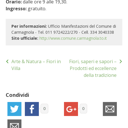
Orario:
dalle ore 9 alle 19,30.
STIHL
Ingresso:
gratuito.
BLUMEN
Per informazioni:
Ufficio Manifestazioni del Comune di
NOCCIOLA DI CALABRIA
Carmagnola - Tel. 011 9724222/270 - Cell. 334 3040338
Sito ufficiale:
http://www.comune.carmagnola.to.it
PELLENC
Navigazione
MEDICINA DEI SEMPLICI
Arte & Natura – Fiori in
Fiori, saperi e sapori –
articoli
Villa
Prodotti ed eccellenze
della tradizione
SCONTI NOVEMBRE
COMPO
Condividi
HUSQVARNA
0
0
ZAPI GARDEN