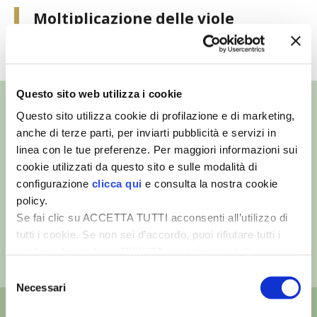
Moltiplicazione delle viole
VIGNETO BIO
TUTTI I VIDEO
PENSA ALTERNATIVO
GARDENA
Questo sito web utilizza i cookie
Questo sito utilizza cookie di profilazione e di marketing,
VERONESI
anche di terze parti, per inviarti pubblicità e servizi in
linea con le tue preferenze. Per maggiori informazioni sui
©
- Tutti i diritti riservati
RIMANI A CONTATTO CON LA NATURA
cookie utilizzati da questo sito e sulle modalità di
Edizioni L’Informatore Agrario S.r.l.
configurazione
clicca qui
e consulta la nostra cookie
via Bencivenga-Biondani, 16
37133 Verona - Italia
policy.
CRESCERE INSIEME
Se fai clic su ACCETTA TUTTI acconsenti all’utilizzo di
Partita iva: 00230010233
tutti i cookie. Se non sei d’accordo, puoi rifiutare tutti i
ARCHMAN
Reg. imp. di Verona nr. 00230010233
cookie, cliccando su RIFIUTA, o esprimere delle
Capitale sociale: Euro 510.000,00 i.v.
preferenze selezionando le tipologie di cookie che
Selezione
VITA IN CAMPAGNA LA FIERA
desideri accettare e cliccando ACCETTA SELEZIONATI.
Necessari
del
consenso
NATURALMENTE