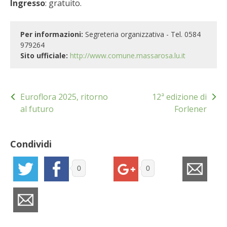
Ingresso
: gratuito.
STIHL
BLUMEN
Per informazioni:
Segreteria organizzativa - Tel. 0584
979264
Sito ufficiale:
http://www.comune.massarosa.lu.it
NOCCIOLA DI CALABRIA
PELLENC
Navigazione
Euroflora 2025, ritorno
12ª edizione di
articoli
MEDICINA DEI SEMPLICI
al futuro
Forlener
SCONTI NOVEMBRE
Condividi
COMPO
0
0
HUSQVARNA
ZAPI GARDEN