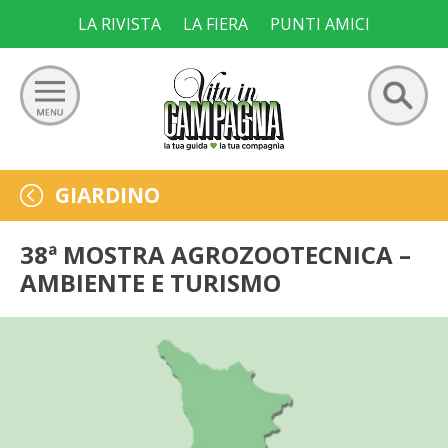
Skip
LA RIVISTA
LA FIERA
PUNTI AMICI
to
content
Ricerca
GIARDINO
GIARDINO
per:
ORTO
38ª MOSTRA AGROZOOTECNICA –
AMBIENTE E TURISMO
FRUTTETO
VIGNETO
ALLEVAMENTI