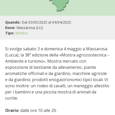
BIODIVERSITÀ
CUCINA
Quando:
Dal 03/05/2025 al 04/04/2025
PRODOTTI
Dove:
Massarosa (LU)
Tipo:
Mostra
FARFALLE DELLA CAMPAGNA
Si svolge sabato 3 e domenica 4 maggio a Massarosa
PICCOLO POLLAIO
(Lucca), la 38ª edizione della «Mostra agrozootecnica –
Ambiente e turismo», Mostra mercato con
STORIE DEI LETTORI
esposizione di bestiame da allevamento, piante
aromatiche officinali e da giardino, macchine agricole
CONSERVARE LA FRUTTA
e da giardino; prodotti enogastronomici tipici locali. Vi
sono inoltre: un rodeo di cavalli, un maneggio allestito
CONSERVE DELL’ORTO
per i bambini e una piccola mostra di animali da
cortile.
FACEM
Orario
: dalle ore 10 alle 20.