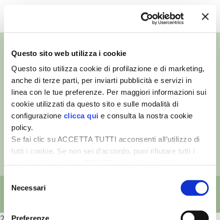
TUTTI I VIDEO
VIGNETO BIO
PENSA ALTERNATIVO
Questo sito web utilizza i cookie
GARDENA
Questo sito utilizza cookie di profilazione e di marketing,
anche di terze parti, per inviarti pubblicità e servizi in
©
- Tutti i diritti riservati
VERONESI
linea con le tue preferenze. Per maggiori informazioni sui
Edizioni L’Informatore Agrario S.r.l.
cookie utilizzati da questo sito e sulle modalità di
via Bencivenga-Biondani, 16
37133 Verona - Italia
RIMANI A CONTATTO CON LA NATURA
configurazione
clicca qui
e consulta la nostra cookie
policy.
Partita iva: 00230010233
Se fai clic su ACCETTA TUTTI acconsenti all’utilizzo di
CRESCERE INSIEME
Reg. imp. di Verona nr. 00230010233
tutti i cookie. Se non sei d’accordo, puoi rifiutare tutti i
Capitale sociale: Euro 510.000,00 i.v.
cookie, cliccando su RIFIUTA, o esprimere delle
ARCHMAN
preferenze selezionando le tipologie di cookie che
Selezione
desideri accettare e cliccando ACCETTA SELEZIONATI.
Necessari
del
VITA IN CAMPAGNA LA FIERA
consenso
NATURALMENTE
2026
Preferenze