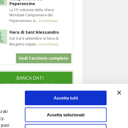
Peperoncino
La 15ª edizione della «Fiera
Mondiale Campionaria del
Peperoncino» si...
(continua)
Fiera di Sant’Alessandro
Dal 4 al 6 settembre la Fiera di
Bergamo ospita...
(continua)
Vedi l'archivio completo
BANCA DATI
Visita la banca dati
Accetta tutti
zati
SOCIAL
Accetta selezionati
icy.
Segui anche i nostri profili social per
 puoi