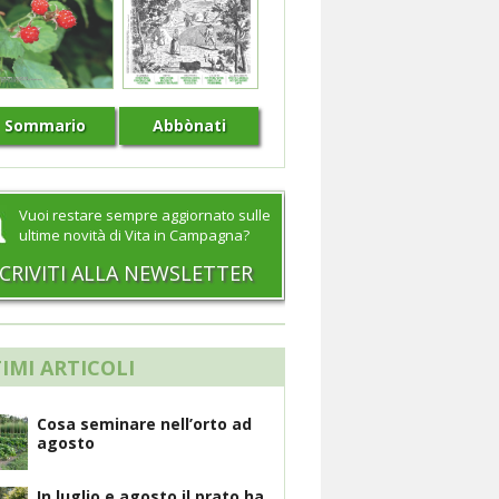
Sommario
Abbònati
Vuoi restare sempre aggiornato sulle
ultime novità di Vita in Campagna?
SCRIVITI ALLA NEWSLETTER
IMI ARTICOLI
Cosa seminare nell’orto ad
agosto
In luglio e agosto il prato ha