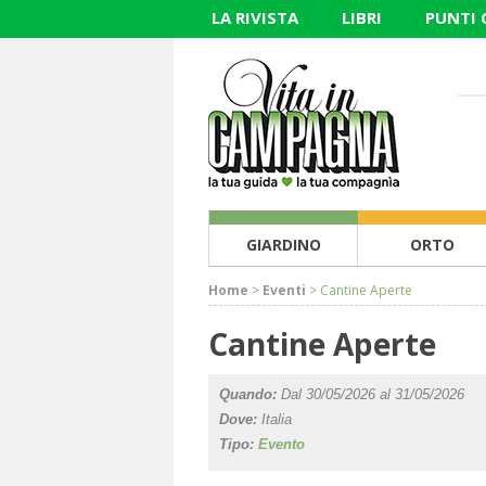
LA RIVISTA
LIBRI
PUNTI
GIARDINO
ORTO
Home
>
Eventi
>
Cantine Aperte
Cantine Aperte
Quando:
Dal 30/05/2026 al 31/05/2026
Dove:
Italia
Tipo:
Evento