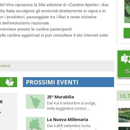
del Vino ripropone la 34a edizione di «Cantine Aperte»: due
utta Italia accolgono gli enoturisti direttamente in vigna e in
 i produttori, passeggiate tra i filari e tante iniziative
lo dell’enoturismo nazionale.
prenotare presso le cantine partecipanti.
lle cantine aggiornati si può consultare il sito Internet sotto
ino.it
I
PROSSIMI EVENTI
ULT
25ª Murabilia
ER
Dal 4 al 6 settembre si svolge,
nella suggestiva cornice ...
A
La Nuova Millenaria
Dal 4 all’8 settembre torna