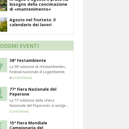
bisogno della concimazione
di «mantenimento»
Agosto nel frutteto: il
calendario dei lavori
ROSSIMI EVENTI
38ª Festambiente
La 38ª edizione di «Festambiente»,
Festival nazionale di Legambiente,
si
(continua)
77ª Fiera Nazionale del
Peperone
La 77ª edizione della «Fiera
Nazionale del Peperone» si svolge...
(continua)
15ª Fiera Mondiale
Campionaria del