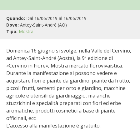
BIODIVERSITÀ
CUCINA
Quando:
Dal 16/06/2019 al 16/06/2019
Dove:
Antey-Saint-André (AO)
PRODOTTI
Tipo:
Mostra
FARFALLE DELLA CAMPAGNA
Domenica 16 giugno si svolge, nella Valle del Cervino,
ad Antey-Saint-André (Aosta), la 9ª edizione di
PICCOLO POLLAIO
«Cervino in Fiore», Mostra mercato florovivaistica.
Durante la manifestazione si possono vedere e
STORIE DEI LETTORI
acquistare fiori e piante da giardino, piante da frutto,
piccoli frutti, sementi per orto e giardino, macchine
CONSERVARE LA FRUTTA
agricole e utensili da giardinaggio, ma anche
stuzzichini e specialità preparati con fiori ed erbe
aromatiche, prodotti cosmetici a base di piante
CONSERVE DELL’ORTO
officinali, ecc.
L’accesso alla manifestazione è gratuito.
FACEM