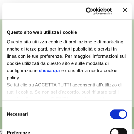
TUTTI I VIDEO
VIGNETO BIO
PENSA ALTERNATIVO
Questo sito web utilizza i cookie
GARDENA
Questo sito utilizza cookie di profilazione e di marketing,
anche di terze parti, per inviarti pubblicità e servizi in
©
- Tutti i diritti riservati
VERONESI
linea con le tue preferenze. Per maggiori informazioni sui
Edizioni L’Informatore Agrario S.r.l.
cookie utilizzati da questo sito e sulle modalità di
via Bencivenga-Biondani, 16
37133 Verona - Italia
RIMANI A CONTATTO CON LA NATURA
configurazione
clicca qui
e consulta la nostra cookie
policy.
Partita iva: 00230010233
Se fai clic su ACCETTA TUTTI acconsenti all’utilizzo di
CRESCERE INSIEME
Reg. imp. di Verona nr. 00230010233
tutti i cookie. Se non sei d’accordo, puoi rifiutare tutti i
Capitale sociale: Euro 510.000,00 i.v.
cookie, cliccando su RIFIUTA, o esprimere delle
ARCHMAN
preferenze selezionando le tipologie di cookie che
Selezione
desideri accettare e cliccando ACCETTA SELEZIONATI.
Necessari
del
VITA IN CAMPAGNA LA FIERA
consenso
NATURALMENTE
2026
Preferenze