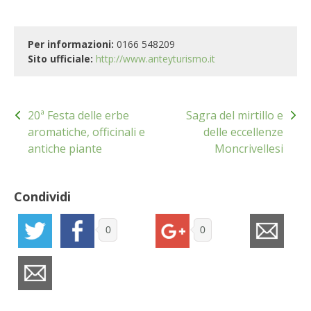
STIHL
BLUMEN
Per informazioni:
0166 548209
Sito ufficiale:
http://www.anteyturismo.it
NOCCIOLA DI CALABRIA
Navigazione
PELLENC
20ª Festa delle erbe
Sagra del mirtillo e
articoli
aromatiche, officinali e
delle eccellenze
MEDICINA DEI SEMPLICI
antiche piante
Moncrivellesi
SCONTI NOVEMBRE
Condividi
COMPO
0
0
HUSQVARNA
ZAPI GARDEN