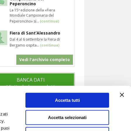
Peperoncino
La 15ª edizione della «Fiera
Mondiale Campionaria del
Peperoncino» si...
(continua)
Fiera di Sant’Alessandro
Dal 4 al 6 settembre la Fiera di
Bergamo ospita...
(continua)
Vedi l'archivio completo
BANCA DATI
Visita la banca dati
Accetta tutti
zati
SOCIAL
Accetta selezionati
icy.
Segui anche i nostri profili social per
 puoi