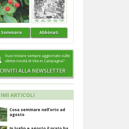
Sommario
Abbònati
Vuoi restare sempre aggiornato sulle
ultime novità di Vita in Campagna?
SCRIVITI ALLA NEWSLETTER
IMI ARTICOLI
Cosa seminare nell’orto ad
agosto
In luglio e agosto il prato ha