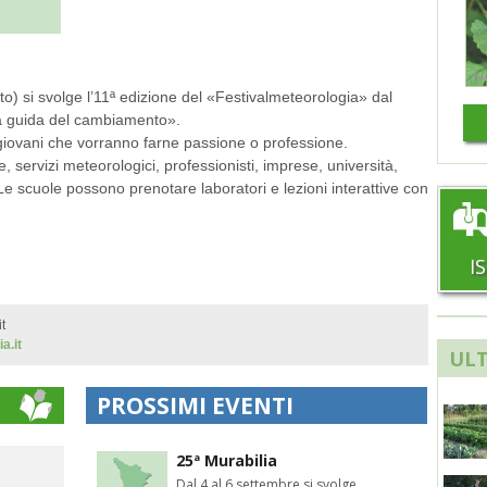
) si svolge l’11ª edizione del «Festivalmeteorologia» dal
la guida del cambiamento».
i giovani che vorranno farne passione o professione.
re, servizi meteorologici, professionisti, imprese, università,
Le scuole possono prenotare laboratori e lezioni interattive con
I
t
a.it
ULT
PROSSIMI EVENTI
25ª Murabilia
Dal 4 al 6 settembre si svolge,