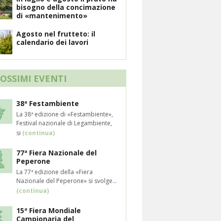
bisogno della concimazione
di «mantenimento»
Agosto nel frutteto: il
calendario dei lavori
ROSSIMI EVENTI
38ª Festambiente
La 38ª edizione di «Festambiente»,
Festival nazionale di Legambiente,
si
(continua)
77ª Fiera Nazionale del
Peperone
La 77ª edizione della «Fiera
Nazionale del Peperone» si svolge...
(continua)
15ª Fiera Mondiale
Campionaria del