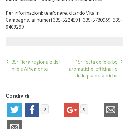
STIHL
Per informazioni: telefonare, citando Vita in
BLUMEN
Campagna, ai numeri 335-5224591, 339-5780969, 335-
8409239.
NOCCIOLA DI CALABRIA
PELLENC
Navigazione
MEDICINA DEI SEMPLICI
35ª Fiera regionale del
15ª Festa delle erbe
articoli
miele APiemonte
aromatiche, officinali e
delle piante antiche
SCONTI NOVEMBRE
COMPO
Condividi
HUSQVARNA
0
0
ZAPI GARDEN