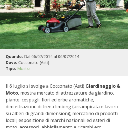
BIODIVERSITÀ
CUCINA
PRODOTTI
FARFALLE DELLA CAMPAGNA
Quando:
Dal 06/07/2014 al 06/07/2014
PICCOLO POLLAIO
Dove:
Cocconato (Asti)
Tipo:
Mostra
STORIE DEI LETTORI
Il 6 luglio si svolge a Cocconato (Asti)
Giardinaggio &
CONSERVARE LA FRUTTA
Moto
, mostra mercato di attrezzature da giardino,
piante, cespugli, fiori ed erbe aromatiche,
CONSERVE DELL’ORTO
dimostrazione di tree-climbing (arrampicata e lavoro
su alberi di grandi dimensioni); mercatino di prodotti
FACEM
locali; esposizione di marchi nazionali ed esteri di
moto, accessori, abbigliamento e ricambi ecc.