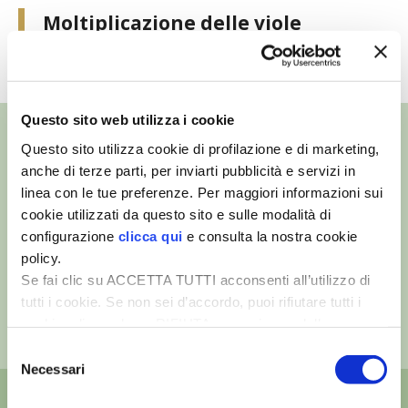
Moltiplicazione delle viole
VIGNETO BIO
TUTTI I VIDEO
PENSA ALTERNATIVO
Questo sito web utilizza i cookie
GARDENA
Questo sito utilizza cookie di profilazione e di marketing,
VERONESI
anche di terze parti, per inviarti pubblicità e servizi in
linea con le tue preferenze. Per maggiori informazioni sui
©
- Tutti i diritti riservati
RIMANI A CONTATTO CON LA NATURA
cookie utilizzati da questo sito e sulle modalità di
Edizioni L’Informatore Agrario S.r.l.
configurazione
clicca qui
e consulta la nostra cookie
via Bencivenga-Biondani, 16
37133 Verona - Italia
policy.
CRESCERE INSIEME
Se fai clic su ACCETTA TUTTI acconsenti all’utilizzo di
Partita iva: 00230010233
tutti i cookie. Se non sei d’accordo, puoi rifiutare tutti i
ARCHMAN
Reg. imp. di Verona nr. 00230010233
cookie, cliccando su RIFIUTA, o esprimere delle
Capitale sociale: Euro 510.000,00 i.v.
preferenze selezionando le tipologie di cookie che
Selezione
VITA IN CAMPAGNA LA FIERA
desideri accettare e cliccando ACCETTA SELEZIONATI.
Necessari
del
consenso
NATURALMENTE