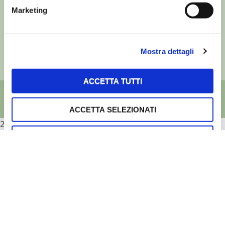
via Bencivenga-Biondani, 16
Marketing
37133 Verona - Italia
Partita iva: 00230010233
Reg. imp. di Verona nr. 00230010233
Mostra dettagli
Capitale sociale: Euro 510.000,00 i.v.
ACCETTA TUTTI
ACCETTA SELEZIONATI
2026
RIFIUTA