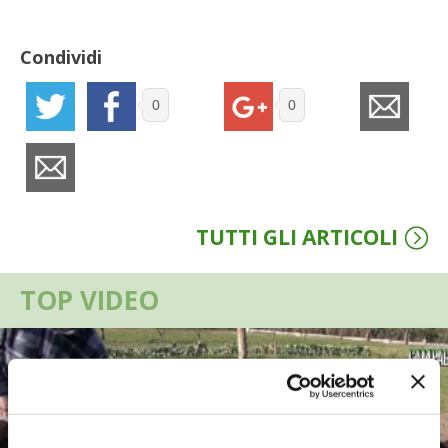
VIGNETO BIO
Condividi
PENSA ALTERNATIVO
0
0
GARDENA
VERONESI
TUTTI GLI ARTICOLI
RIMANI A CONTATTO CON LA NATURA
CRESCERE INSIEME
TOP VIDEO
ARCHMAN
VITA IN CAMPAGNA LA FIERA
NATURALMENTE