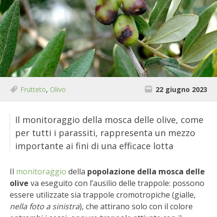
BIODIVERSITÀ
CUCINA
PRODOTTI
FARFALLE DELLA CAMPAGNA
Frutteto
,
Olivo
22 giugno 2023
PICCOLO POLLAIO
Il monitoraggio della mosca delle olive, come
STORIE DEI LETTORI
per tutti i parassiti, rappresenta un mezzo
importante ai fini di una efficace lotta
CONSERVARE LA FRUTTA
Il
monitoraggio
della
popolazione della mosca delle
CONSERVE DELL’ORTO
olive
va eseguito con l’ausilio delle trappole: possono
essere utilizzate sia trappole cromotropiche (gialle,
FACEM
nella foto a sinistra
), che attirano solo con il colore