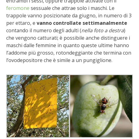
entrambi i sessi, oppure trappole attivate con il
STIHL
feromone
sessuale che attrae solo i maschi. Le
trappole vanno posizionate da giugno, in numero di 3
BLUMEN
per ettaro, e
vanno controllate settimanalmente
contando il numero degli adulti (
nella foto a destra
)
NOCCIOLA DI CALABRIA
che vengono catturati; è possibile anche distinguere i
maschi dalle femmine in quanto queste ultime hanno
PELLENC
l’addome più grosso, rotondeggiante che termina con
l’ovodepositore che è simile a un pungiglione.
MEDICINA DEI SEMPLICI
SCONTI NOVEMBRE
COMPO
HUSQVARNA
ZAPI GARDEN