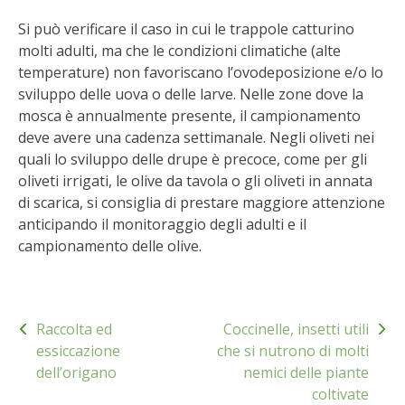
BENZA
Si può verificare il caso in cui le trappole catturino
molti adulti, ma che le condizioni climatiche (alte
ORTO BIO – TECNICHE DI COLTIVAZIONE
temperature) non favoriscano l’ovodeposizione e/o lo
sviluppo delle uova o delle larve. Nelle zone dove la
THERMACELL
mosca è annualmente presente, il campionamento
deve avere una cadenza settimanale. Negli oliveti nei
TAP TRAP
quali lo sviluppo delle drupe è precoce, come per gli
oliveti irrigati, le olive da tavola o gli oliveti in annata
di scarica, si consiglia di prestare maggiore attenzione
IL MIO ORTO
anticipando il monitoraggio degli adulti e il
campionamento delle olive.
ANIMALI UMANI E NON UMANI
IL MIO 2025
Navigazione
Raccolta ed
Coccinelle, insetti utili
articoli
COLTIVARE L’OLIVO
essiccazione
che si nutrono di molti
dell’origano
nemici delle piante
CORMIK
coltivate