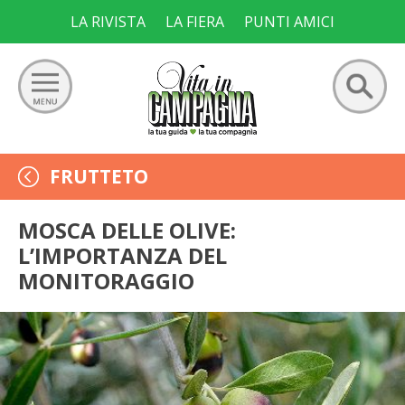
Skip
LA RIVISTA
LA FIERA
PUNTI AMICI
to
content
Ricerca
GIARDINO
FRUTTETO
per:
ORTO
MOSCA DELLE OLIVE:
L’IMPORTANZA DEL
FRUTTETO
MONITORAGGIO
VIGNETO
ALLEVAMENTI