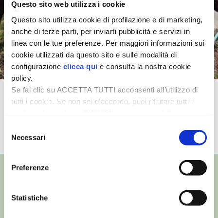
Questo sito web utilizza i cookie
Questo sito utilizza cookie di profilazione e di marketing,
I PARTNER DI VITA IN CAMPAGNA
anche di terze parti, per inviarti pubblicità e servizi in
linea con le tue preferenze. Per maggiori informazioni sui
RASIKAL
cookie utilizzati da questo sito e sulle modalità di
configurazione
clicca qui
e consulta la nostra cookie
BIOGENTS
policy.
Se fai clic su ACCETTA TUTTI acconsenti all’utilizzo di
Come piantare un nuovo albero da
tutti i cookie. Se non sei d’accordo, puoi rifiutare tutti i
frutto
cookie, cliccando su RIFIUTA, o esprimere delle
preferenze selezionando le tipologie di cookie che
Selezione
TUTTI I VIDEO
desideri accettare e cliccando ACCETTA SELEZIONATI.
Necessari
del
consenso
Preferenze
Statistiche
©
- Tutti i diritti riservati
Edizioni L’Informatore Agrario S.r.l.