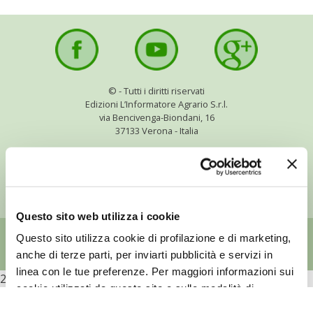
BENZA
ORTO BIO – TECNICHE DI COLTIVAZIONE
THERMACELL
©
- Tutti i diritti riservati
Edizioni L’Informatore Agrario S.r.l.
via Bencivenga-Biondani, 16
TAP TRAP
37133 Verona - Italia
IL MIO ORTO
Partita iva: 00230010233
Reg. imp. di Verona nr. 00230010233
Capitale sociale: Euro 510.000,00 i.v.
ANIMALI UMANI E NON UMANI
Questo sito web utilizza i cookie
IL MIO 2025
Questo sito utilizza cookie di profilazione e di marketing,
anche di terze parti, per inviarti pubblicità e servizi in
COLTIVARE L’OLIVO
linea con le tue preferenze. Per maggiori informazioni sui
2026
cookie utilizzati da questo sito e sulle modalità di
CORMIK
configurazione
clicca qui
e consulta la nostra cookie