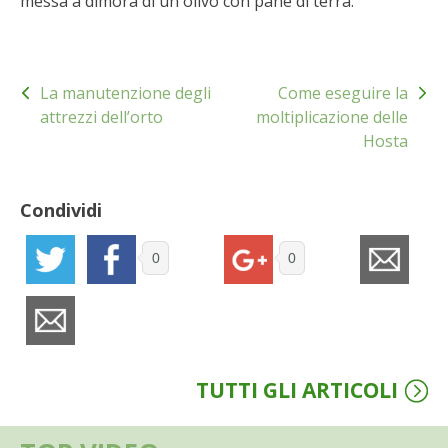
BIODIVERSITÀ
messa a dimora di un olivo con pane di terra.
CUCINA
Navigazione
La manutenzione degli
Come eseguire la
articoli
PRODOTTI
attrezzi dell’orto
moltiplicazione delle
Hosta
FARFALLE DELLA CAMPAGNA
PICCOLO POLLAIO
Condividi
STORIE DEI LETTORI
0
0
CONSERVARE LA FRUTTA
CONSERVE DELL’ORTO
TUTTI GLI ARTICOLI
FACEM