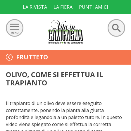
Skip
LA RIVISTA
LA FIERA
PUNTI AMICI
to
content
Ricerca
GIARDINO
FRUTTETO
per:
ORTO
OLIVO, COME SI EFFETTUA IL
TRAPIANTO
FRUTTETO
VIGNETO
Il trapianto di un olivo deve essere eseguito
correttamente, ponendo la pianta alla giusta
ALLEVAMENTI
profondità e legandola a un paletto tutore. In questo
video viene spiegato come si effettua la corretta