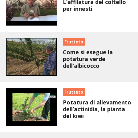
BIODIVERSITÀ
L’affilatura del coltello
per innesti
CUCINA
PRODOTTI
Frutteto
FARFALLE DELLA CAMPAGNA
Come si esegue la
potatura verde
PICCOLO POLLAIO
dell’albicocco
STORIE DEI LETTORI
Frutteto
CONSERVARE LA FRUTTA
Potatura di allevamento
dell’actinidia, la pianta
CONSERVE DELL’ORTO
del kiwi
FACEM