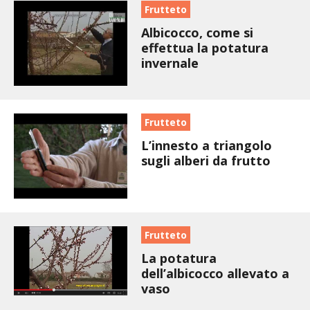
STIHL
Frutteto
Albicocco, come si
BLUMEN
effettua la potatura
invernale
NOCCIOLA DI CALABRIA
PELLENC
Frutteto
L’innesto a triangolo
MEDICINA DEI SEMPLICI
sugli alberi da frutto
SCONTI NOVEMBRE
COMPO
Frutteto
HUSQVARNA
La potatura
dell’albicocco allevato a
vaso
ZAPI GARDEN