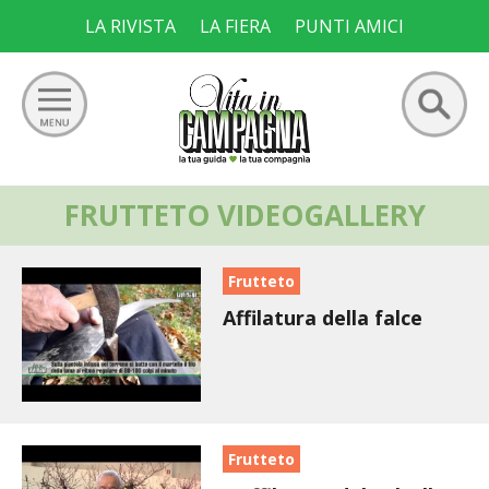
Skip
LA RIVISTA
LA FIERA
PUNTI AMICI
to
content
Ricerca
FRUTTETO VIDEOGALLERY
GIARDINO
per:
ORTO
Frutteto
Affilatura della falce
FRUTTETO
VIGNETO
ALLEVAMENTI
Frutteto