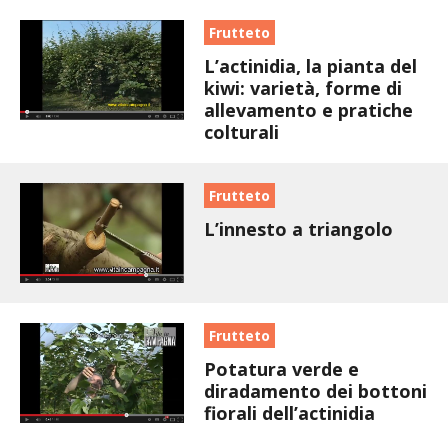
BENZA
Frutteto
L’actinidia, la pianta del
ORTO BIO – TECNICHE DI COLTIVAZIONE
kiwi: varietà, forme di
allevamento e pratiche
THERMACELL
colturali
TAP TRAP
Frutteto
IL MIO ORTO
L’innesto a triangolo
ANIMALI UMANI E NON UMANI
IL MIO 2025
Frutteto
Potatura verde e
COLTIVARE L’OLIVO
diradamento dei bottoni
fiorali dell’actinidia
CORMIK