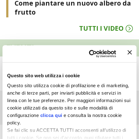
Come piantare un nuovo albero da
frutto
I PARTNER DI VITA IN CAMPAGNA
TUTTI I VIDEO
RASIKAL
BIOGENTS
EVENTI
Giardino
Questo sito web utilizza i cookie
25ª Murabilia
Questo sito utilizza cookie di profilazione e di marketing,
anche di terze parti, per inviarti pubblicità e servizi in
linea con le tue preferenze. Per maggiori informazioni sui
La Nuova Millenaria
cookie utilizzati da questo sito e sulle modalità di
configurazione
clicca qui
e consulta la nostra cookie
policy.
Se fai clic su ACCETTA TUTTI acconsenti all’utilizzo di
Allevamenti
tutti i cookie. Se non sei d’accordo, puoi rifiutare tutti i