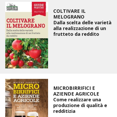
VIGNETO BIO
COLTIVARE IL
MELOGRANO
PENSA ALTERNATIVO
Dalla scelta delle varietà
alla realizzazione di un
frutteto da reddito
GARDENA
VERONESI
RIMANI A CONTATTO CON LA NATURA
CRESCERE INSIEME
MICROBIRRIFICI E
ARCHMAN
AZIENDE AGRICOLE
Come realizzare una
VITA IN CAMPAGNA LA FIERA
produzione di qualità e
redditizia
NATURALMENTE