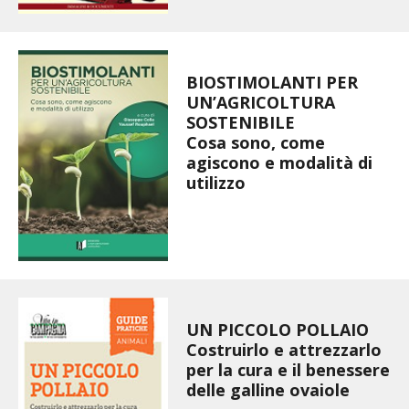
STIHL
BLUMEN
BIOSTIMOLANTI PER
UN’AGRICOLTURA
NOCCIOLA DI CALABRIA
SOSTENIBILE
Cosa sono, come
PELLENC
agiscono e modalità di
utilizzo
MEDICINA DEI SEMPLICI
SCONTI NOVEMBRE
COMPO
UN PICCOLO POLLAIO
HUSQVARNA
Costruirlo e attrezzarlo
per la cura e il benessere
ZAPI GARDEN
delle galline ovaiole