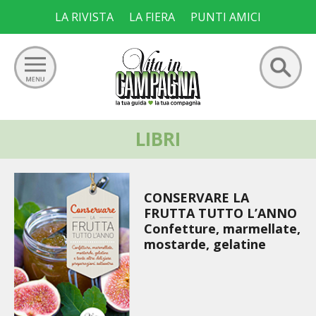
Skip
LA RIVISTA
LA FIERA
PUNTI AMICI
to
content
Ricerca
LIBRI
GIARDINO
per:
ORTO
CONSERVARE LA
FRUTTETO
FRUTTA TUTTO L’ANNO
Confetture, marmellate,
VIGNETO
mostarde, gelatine
ALLEVAMENTI