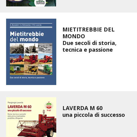
BIODIVERSITÀ
CUCINA
MIETITREBBIE DEL
PRODOTTI
MONDO
Due secoli di storia,
FARFALLE DELLA CAMPAGNA
tecnica e passione
PICCOLO POLLAIO
STORIE DEI LETTORI
CONSERVARE LA FRUTTA
LAVERDA M 60
CONSERVE DELL’ORTO
una piccola di successo
FACEM