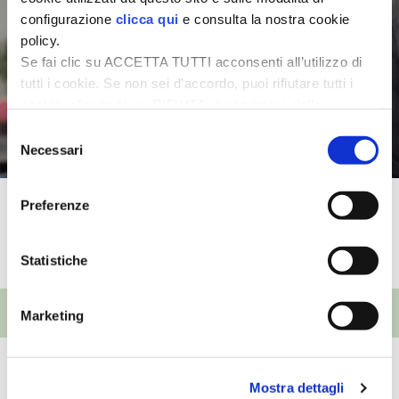
configurazione
clicca qui
e consulta la nostra cookie
policy.
Se fai clic su ACCETTA TUTTI acconsenti all’utilizzo di
tutti i cookie. Se non sei d’accordo, puoi rifiutare tutti i
cookie, cliccando su RIFIUTA, o esprimere delle
preferenze selezionando le tipologie di cookie che
Selezione
desideri accettare e cliccando ACCETTA SELEZIONATI.
Necessari
del
consenso
Preferenze
Waterworks
TUTTI I VIDEO
Statistiche
EVENTI
Marketing
Giardino
Mostra dettagli
25ª Murabilia