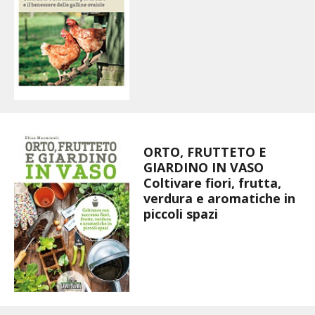
BENZA
ORTO BIO – TECNICHE DI COLTIVAZIONE
THERMACELL
TAP TRAP
ORTO, FRUTTETO E
IL MIO ORTO
GIARDINO IN VASO
Coltivare fiori, frutta,
ANIMALI UMANI E NON UMANI
verdura e aromatiche in
piccoli spazi
IL MIO 2025
COLTIVARE L’OLIVO
CORMIK