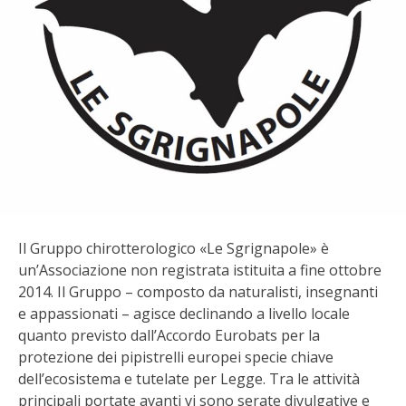
BIODIVERSITÀ
CUCINA
PRODOTTI
FARFALLE DELLA CAMPAGNA
PICCOLO POLLAIO
STORIE DEI LETTORI
Il Gruppo chirotterologico «Le Sgrignapole» è
un’Associazione non registrata istituita a fine ottobre
CONSERVARE LA FRUTTA
2014. Il Gruppo – composto da naturalisti, insegnanti
e appassionati – agisce declinando a livello locale
CONSERVE DELL’ORTO
quanto previsto dall’Accordo Eurobats per la
protezione dei pipistrelli europei specie chiave
FACEM
dell’ecosistema e tutelate per Legge. Tra le attività
principali portate avanti vi sono serate divulgative e