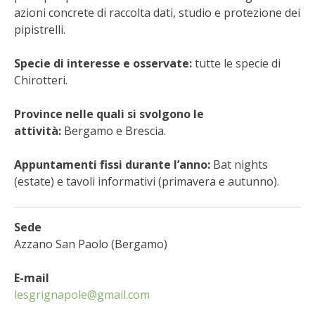
STIHL
azioni concrete di raccolta dati, studio e protezione dei
pipistrelli.
BLUMEN
Specie di interesse e osservate:
tutte le specie di
NOCCIOLA DI CALABRIA
Chirotteri.
Province nelle quali si svolgono le
PELLENC
attività:
Bergamo e Brescia.
MEDICINA DEI SEMPLICI
Appuntamenti fissi durante l’anno:
Bat nights
(estate) e tavoli informativi (primavera e autunno).
SCONTI NOVEMBRE
COMPO
Sede
Azzano San Paolo (Bergamo)
HUSQVARNA
E-mail
ZAPI GARDEN
lesgrignapole@gmail.com