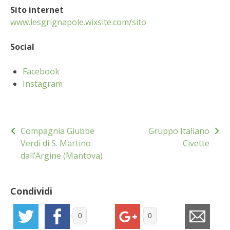
Sito internet
BENZA
www.lesgrignapole.wixsite.com/sito
ORTO BIO – TECNICHE DI COLTIVAZIONE
Social
THERMACELL
Facebook
Instagram
TAP TRAP
IL MIO ORTO
Navigazione
Compagnia Giubbe
Gruppo Italiano
articoli
ANIMALI UMANI E NON UMANI
Verdi di S. Martino
Civette
dall’Argine (Mantova)
IL MIO 2025
Condividi
COLTIVARE L’OLIVO
0
0
CORMIK