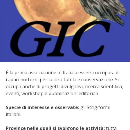
BIODIVERSITÀ
CUCINA
PRODOTTI
FARFALLE DELLA CAMPAGNA
PICCOLO POLLAIO
È la prima associazione in Italia a essersi occupata di
STORIE DEI LETTORI
rapaci notturni per la loro tutela e conservazione. Si
occupa anche di progetti divulgativi, ricerca scientifica,
CONSERVARE LA FRUTTA
eventi, workshop e pubblicazioni editoriali.
CONSERVE DELL’ORTO
Specie di interesse e osservate:
gli Strigiformi
italiani.
FACEM
Province nelle quali si svolgono le attività:
tutta