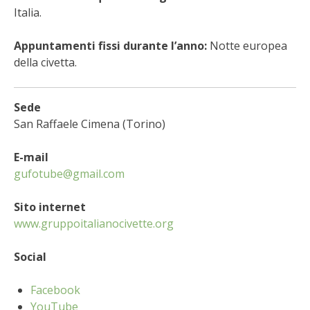
STIHL
Italia.
BLUMEN
Appuntamenti fissi durante l’anno:
Notte europea
della civetta.
NOCCIOLA DI CALABRIA
Sede
PELLENC
San Raffaele Cimena (Torino)
MEDICINA DEI SEMPLICI
E-mail
gufotube@gmail.com
SCONTI NOVEMBRE
Sito internet
COMPO
www.gruppoitalianocivette.org
HUSQVARNA
Social
ZAPI GARDEN
Facebook
YouTube