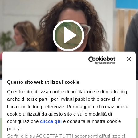
VIGNETO BIO
PENSA ALTERNATIVO
GARDENA
VERONESI
RIMANI A CONTATTO CON LA NATURA
Questo sito web utilizza i cookie
CRESCERE INSIEME
Waterworks
Questo sito utilizza cookie di profilazione e di marketing,
anche di terze parti, per inviarti pubblicità e servizi in
ARCHMAN
TUTTI I VIDEO
linea con le tue preferenze. Per maggiori informazioni sui
cookie utilizzati da questo sito e sulle modalità di
VITA IN CAMPAGNA LA FIERA
configurazione
clicca qui
e consulta la nostra cookie
policy.
NATURALMENTE
Se fai clic su ACCETTA TUTTI acconsenti all’utilizzo di