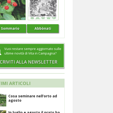
Sommario
Abbònati
Vuoi restare sempre aggiornato sulle
ultime novità di Vita in Campagna?
SCRIVITI ALLA NEWSLETTER
IMI ARTICOLI
Cosa seminare nell’orto ad
agosto
In luglio e agosto il prato ha