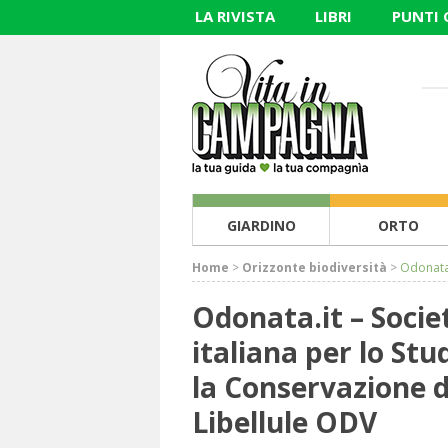
LA RIVISTA
LIBRI
PUNTI
GIARDINO
ORTO
Home
>
Orizzonte biodiversità
>
Odonata.
ODV
Odonata.it – Societ
italiana per lo Stu
la Conservazione d
Libellule ODV