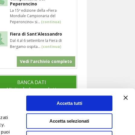
Peperoncino
La 15ª edizione della «Fiera
Mondiale Campionaria del
Peperoncino» si...
(continua)
Fiera di Sant’Alessandro
Dal 4 al 6 settembre la Fiera di
Bergamo ospita...
(continua)
Vedi l'archivio completo
BANCA DATI
Visita la banca dati
Accetta tutti
zati
SOCIAL
Accetta selezionati
icy.
Segui anche i nostri profili social per
 puoi