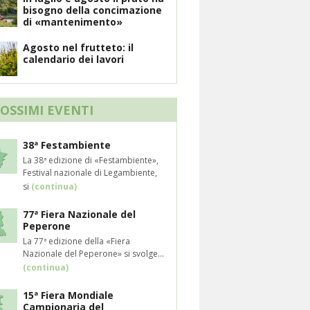
bisogno della concimazione
di «mantenimento»
Agosto nel frutteto: il
calendario dei lavori
ROSSIMI EVENTI
38ª Festambiente
La 38ª edizione di «Festambiente»,
Festival nazionale di Legambiente,
si
(continua)
77ª Fiera Nazionale del
Peperone
La 77ª edizione della «Fiera
Nazionale del Peperone» si svolge...
(continua)
15ª Fiera Mondiale
Campionaria del