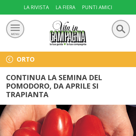
Skip
LA RIVISTA
LA FIERA
PUNTI AMICI
to
content
Ricerca
GIARDINO
ORTO
per:
ORTO
CONTINUA LA SEMINA DEL
POMODORO, DA APRILE SI
FRUTTETO
TRAPIANTA
VIGNETO
ALLEVAMENTI