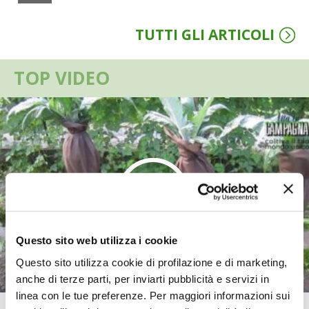
VIGNETO BIO
TUTTI GLI ARTICOLI
PENSA ALTERNATIVO
TOP VIDEO
GARDENA
VERONESI
RIMANI A CONTATTO CON LA NATURA
CRESCERE INSIEME
ARCHMAN
Questo sito web utilizza i cookie
Questo sito utilizza cookie di profilazione e di marketing,
VITA IN CAMPAGNA LA FIERA
anche di terze parti, per inviarti pubblicità e servizi in
linea con le tue preferenze. Per maggiori informazioni sui
NATURALMENTE