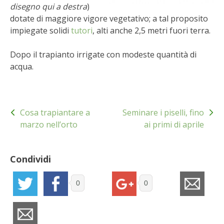
disegno qui a destra
)
BENZA
dotate di maggiore vigore vegetativo; a tal proposito
impiegate solidi
tutori
, alti anche 2,5 metri fuori terra.
ORTO BIO – TECNICHE DI COLTIVAZIONE
Dopo il trapianto irrigate con modeste quantità di
THERMACELL
acqua.
TAP TRAP
Navigazione
IL MIO ORTO
Cosa trapiantare a
Seminare i piselli, fino
articoli
marzo nell’orto
ai primi di aprile
ANIMALI UMANI E NON UMANI
Condividi
IL MIO 2025
0
0
COLTIVARE L’OLIVO
CORMIK