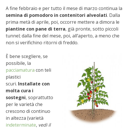
STIHL
A fine febbraio e per tutto il mese di marzo continua la
semina di pomodoro in contenitori alveolati
. Dalla
BLUMEN
prima metà di aprile, poi, occorre mettere a dimora le
piantine con pane di terra
, già pronte, sotto piccoli
NOCCIOLA DI CALABRIA
tunnel; dalla fine del mese, poi, all’aperto, a meno che
non si verifichino ritorni di freddo.
PELLENC
È bene scegliere, se
MEDICINA DEI SEMPLICI
possibile, la
pacciamatura
con teli
SCONTI NOVEMBRE
plastici
scuri.
Installate con
COMPO
molta cura i
sostegni
, soprattutto
per le varietà che
HUSQVARNA
crescono di continuo
in altezza (varietà
ZAPI GARDEN
indeterminate
,
vedi il