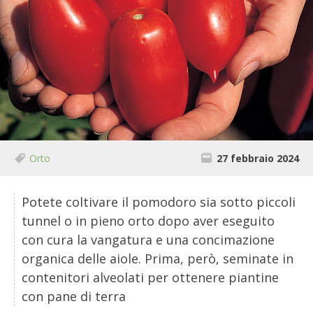
BIODIVERSITÀ
CUCINA
PRODOTTI
FARFALLE DELLA CAMPAGNA
PICCOLO POLLAIO
Orto
27 febbraio 2024
STORIE DEI LETTORI
Potete coltivare il pomodoro sia sotto piccoli
CONSERVARE LA FRUTTA
tunnel o in pieno orto dopo aver eseguito
con cura la vangatura e una concimazione
CONSERVE DELL’ORTO
organica delle aiole. Prima, però, seminate in
contenitori alveolati per ottenere piantine
FACEM
con pane di terra