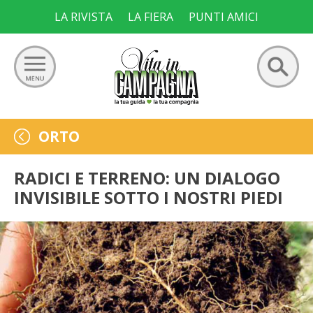
Skip
LA RIVISTA
LA FIERA
PUNTI AMICI
to
content
Ricerca
GIARDINO
ORTO
per:
ORTO
RADICI E TERRENO: UN DIALOGO
INVISIBILE SOTTO I NOSTRI PIEDI
FRUTTETO
VIGNETO
ALLEVAMENTI