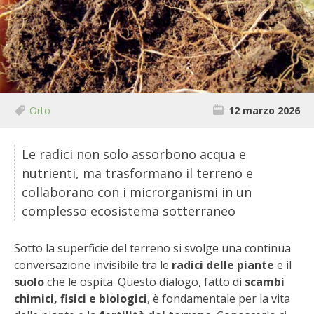
BIODIVERSITÀ
CUCINA
PRODOTTI
FARFALLE DELLA CAMPAGNA
Orto
12 marzo 2026
PICCOLO POLLAIO
Le radici non solo assorbono acqua e
nutrienti, ma trasformano il terreno e
STORIE DEI LETTORI
collaborano con i microrganismi in un
complesso ecosistema sotterraneo
CONSERVARE LA FRUTTA
Sotto la superficie del terreno si svolge una continua
CONSERVE DELL’ORTO
conversazione invisibile tra le
radici delle piante
e il
suolo
che le ospita. Questo dialogo, fatto di
scambi
FACEM
chimici, fisici e biologici
, è fondamentale per la vita