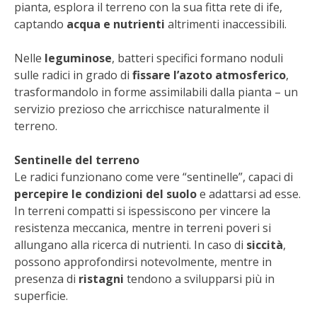
pianta, esplora il terreno con la sua fitta rete di ife,
BENZA
captando
acqua e nutrienti
altrimenti inaccessibili.
ORTO BIO – TECNICHE DI COLTIVAZIONE
Nelle
leguminose
, batteri specifici formano noduli
sulle radici in grado di
fissare l’azoto atmosferico
,
THERMACELL
trasformandolo in forme assimilabili dalla pianta – un
servizio prezioso che arricchisce naturalmente il
TAP TRAP
terreno.
IL MIO ORTO
Sentinelle del terreno
Le radici funzionano come vere “sentinelle”, capaci di
percepire le condizioni del suolo
e adattarsi ad esse.
ANIMALI UMANI E NON UMANI
In terreni compatti si ispessiscono per vincere la
resistenza meccanica, mentre in terreni poveri si
IL MIO 2025
allungano alla ricerca di nutrienti. In caso di
siccità
,
possono approfondirsi notevolmente, mentre in
COLTIVARE L’OLIVO
presenza di
ristagni
tendono a svilupparsi più in
superficie.
CORMIK