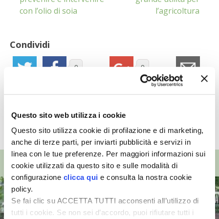
con l’olio di soia
l’agricoltura
I PARTNER DI VITA IN CAMPAGNA
Condividi
RASIKAL
0
0
BIOGENTS
Questo sito web utilizza i cookie
TUTTI GLI ARTICOLI
Questo sito utilizza cookie di profilazione e di marketing,
anche di terze parti, per inviarti pubblicità e servizi in
linea con le tue preferenze. Per maggiori informazioni sui
TOP VIDEO
cookie utilizzati da questo sito e sulle modalità di
configurazione
clicca qui
e consulta la nostra cookie
policy.
Se fai clic su ACCETTA TUTTI acconsenti all’utilizzo di
tutti i cookie. Se non sei d’accordo, puoi rifiutare tutti i