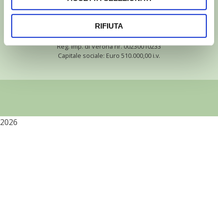
Edizioni L’Informatore Agrario S.r.l.
via Bencivenga-Biondani, 16
37133 Verona - Italia
RIFIUTA
Partita iva: 00230010233
Reg. imp. di Verona nr. 00230010233
Capitale sociale: Euro 510.000,00 i.v.
2026