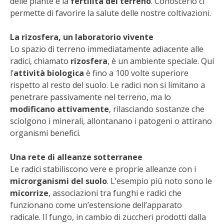
delle piante e la
fertilità del terreno
. Conoscerlo ci
STIHL
permette di favorire la salute delle nostre coltivazioni.
BLUMEN
La rizosfera, un laboratorio vivente
Lo spazio di terreno immediatamente adiacente alle
NOCCIOLA DI CALABRIA
radici, chiamato
rizosfera
, è un ambiente speciale. Qui
l’
attività biologica
è fino a 100 volte superiore
PELLENC
rispetto al resto del suolo. Le radici non si limitano a
penetrare passivamente nel terreno, ma lo
MEDICINA DEI SEMPLICI
modificano attivamente
, rilasciando sostanze che
sciolgono i minerali, allontanano i patogeni o attirano
SCONTI NOVEMBRE
organismi benefici.
Una rete di alleanze sotterranee
COMPO
Le radici stabiliscono vere e proprie alleanze con i
microrganismi del suolo
. L’esempio più noto sono le
HUSQVARNA
micorrize
, associazioni tra funghi e radici che
funzionano come un’estensione dell’apparato
ZAPI GARDEN
radicale. Il fungo, in cambio di zuccheri prodotti dalla