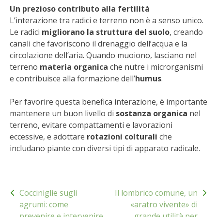
Un prezioso contributo alla fertilità
VIGNETO BIO
L’interazione tra radici e terreno non è a senso unico.
Le radici
migliorano la struttura del suolo
, creando
PENSA ALTERNATIVO
canali che favoriscono il drenaggio dell’acqua e la
circolazione dell’aria. Quando muoiono, lasciano nel
GARDENA
terreno
materia organica
che nutre i microrganismi
e contribuisce alla formazione dell’
humus
.
VERONESI
Per favorire questa benefica interazione, è importante
mantenere un buon livello di
sostanza organica
nel
RIMANI A CONTATTO CON LA NATURA
terreno, evitare compattamenti e lavorazioni
eccessive, e adottare
rotazioni colturali
che
CRESCERE INSIEME
includano piante con diversi tipi di apparato radicale.
ARCHMAN
Navigazione
VITA IN CAMPAGNA LA FIERA
Cocciniglie sugli
Il lombrico comune, un
articoli
agrumi: come
«aratro vivente» di
NATURALMENTE
prevenire e intervenire
grande utilità per