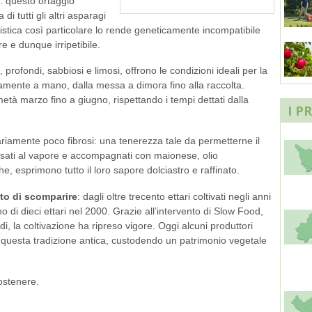
: questo ortaggio
 tutti gli altri asparagi
stica così particolare lo rende geneticamente incompatibile
re e dunque irripetibile.
, profondi, sabbiosi e limosi, offrono le condizioni ideali per la
ramente a mano, dalla messa a dimora fino alla raccolta.
metà marzo fino a giugno, rispettando i tempi dettati dalla
I P
nariamente poco fibrosi: una tenerezza tale da permetterne il
sati al vapore e accompagnati con maionese, olio
e, esprimono tutto il loro sapore dolciastro e raffinato.
ato di scomparire
: dagli oltre trecento ettari coltivati negli anni
 di dieci ettari nel 2000. Grazie all’intervento di Slow Food,
i, la coltivazione ha ripreso vigore. Oggi alcuni produttori
 questa tradizione antica, custodendo un patrimonio vegetale
ostenere.