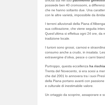
unicità sta nel suo
patrimonio genetico
possiede ben 40 cromosomi, a differenza di
che ne hanno soltanto due. Una caratteri
con le altre varietà, impossibile da ibrida
I terreni alluvionali della Piana d’Albenga
sua coltivazione, che viene seguita inte
Quest’ultima si effettua ogni 24 ore, da 
tradizione locale.
I turioni sono grossi, carnosi e straordi
consumo anche a crudo, in insalata. Les
extravergine d’oliva, pesce o carni bianch
Purtroppo, questa eccellenza
ha rischi
Trenta del Novecento, si era scesi a meno
che dal 2001 lo annovera tra i suoi Presìd
della Piana portano avanti con passione
e culturale di inestimabile valore.
Un ortaggio da scoprire, assaporare e s