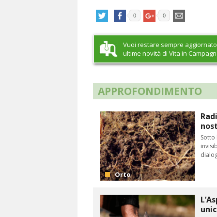
0
0
Vuoi restare sempre aggiornato
ultime novità di Vita in Campag
APPROFONDIMENTO
Radi
nost
Sotto 
invisi
dialog
Orto
L’As
uni