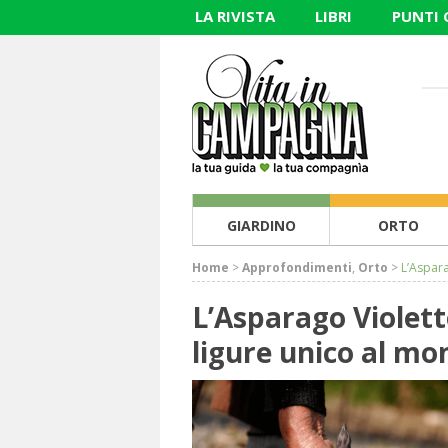
LA RIVISTA
LIBRI
PUNTI
GIARDINO
ORTO
Home
>
Approfondimenti
,
Orto
>
L’Aspara
L’Asparago Violett
ligure unico al mo