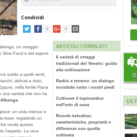
Condividi
0
0
ARTICOLI CORRELATI
Albenga, un ortaggio
io Slow Food e dal sapore
6 varietà di ortaggi
tradizionali del Veneto: guida
alla coltivazione
I
re subito a quelli verdi,
ianchi, delicati e dolci,
Radici e terreno: un dialogo
Eppure, nella fertile Piana
invisibile sotto i nostri piedi
ce una varietà che non ha
Coltivare il topinambur
ULT
d’Albenga
.
nell'orto di casa
pisce: un viola intenso e
Rucola selvatica:
la base, regalando un
caratteristiche, proprietà e
ò che rende questo
differenze con quella
o l’aspetto. La vera
coltivata