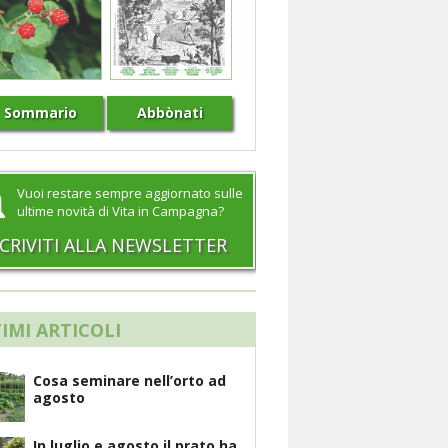
Sommario
Abbònati
Vuoi restare sempre aggiornato sulle
ultime novità di Vita in Campagna?
SCRIVITI ALLA NEWSLETTER
IMI ARTICOLI
Cosa seminare nell’orto ad
agosto
In luglio e agosto il prato ha