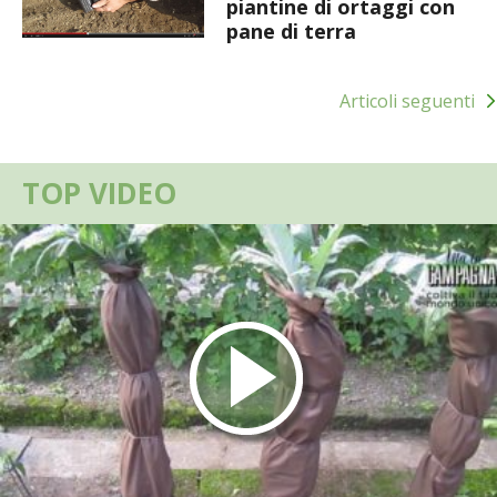
BIODIVERSITÀ
piantine di ortaggi con
pane di terra
CUCINA
Navigazione
Articoli seguenti
articoli
PRODOTTI
FARFALLE DELLA CAMPAGNA
TOP VIDEO
PICCOLO POLLAIO
STORIE DEI LETTORI
CONSERVARE LA FRUTTA
CONSERVE DELL’ORTO
FACEM