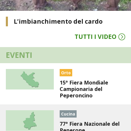
STIHL
BLUMEN
L’imbianchimento del cardo
NOCCIOLA DI CALABRIA
TUTTI I VIDEO
PELLENC
EVENTI
MEDICINA DEI SEMPLICI
Orto
SCONTI NOVEMBRE
15ª Fiera Mondiale
Campionaria del
COMPO
Peperoncino
HUSQVARNA
Cucina
ZAPI GARDEN
77ª Fiera Nazionale del
Peperone