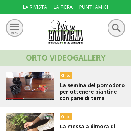
Skip
LA RIVISTA
LA FIERA
PUNTI AMICI
to
content
Ricerca
ORTO VIDEOGALLERY
GIARDINO
per:
ORTO
Orto
La semina del pomodoro
FRUTTETO
per ottenere piantine
con pane di terra
VIGNETO
ALLEVAMENTI
Orto
La messa a dimora di