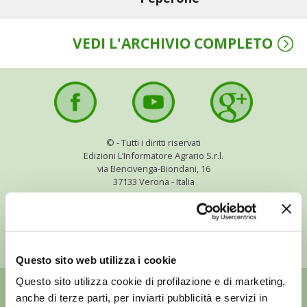
BENZA
VEDI L'ARCHIVIO COMPLETO
ORTO BIO – TECNICHE DI COLTIVAZIONE
THERMACELL
TAP TRAP
©
- Tutti i diritti riservati
IL MIO ORTO
Edizioni L’Informatore Agrario S.r.l.
via Bencivenga-Biondani, 16
37133 Verona - Italia
ANIMALI UMANI E NON UMANI
Partita iva: 00230010233
Reg. imp. di Verona nr. 00230010233
IL MIO 2025
Capitale sociale: Euro 510.000,00 i.v.
COLTIVARE L’OLIVO
Questo sito web utilizza i cookie
Questo sito utilizza cookie di profilazione e di marketing,
CORMIK
anche di terze parti, per inviarti pubblicità e servizi in