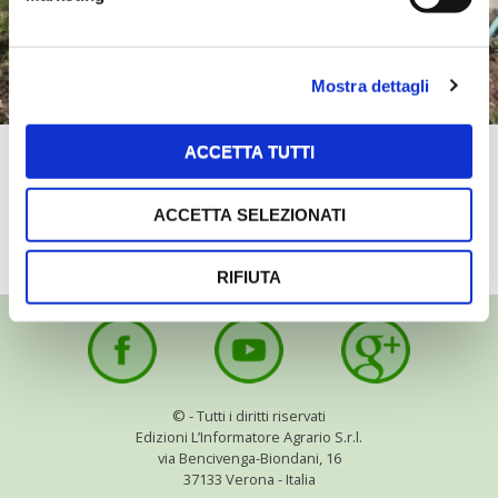
Mostra dettagli
ACCETTA TUTTI
Come piantare un nuovo albero da
frutto
ACCETTA SELEZIONATI
TUTTI I VIDEO
RIFIUTA
©
- Tutti i diritti riservati
Edizioni L’Informatore Agrario S.r.l.
via Bencivenga-Biondani, 16
37133 Verona - Italia