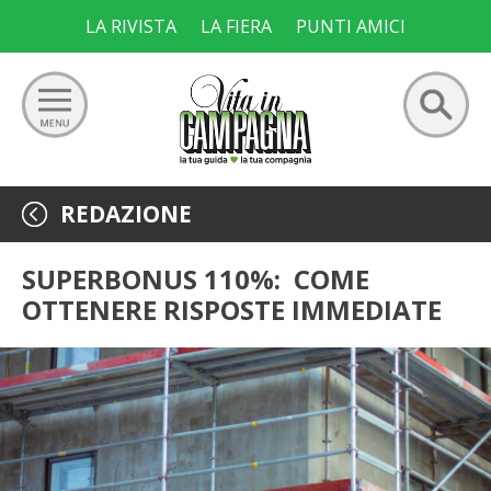
Skip
LA RIVISTA
LA FIERA
PUNTI AMICI
to
content
Ricerca
GIARDINO
REDAZIONE
per:
ORTO
SUPERBONUS 110%: COME
OTTENERE RISPOSTE IMMEDIATE
FRUTTETO
VIGNETO
ALLEVAMENTI