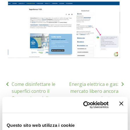
I PARTNER DI VITA IN CAMPAGNA
RASIKAL
BIOGENTS
Navigazione
Come disinfettare le
Energia elettrica e gas:
articoli
superfici contro il
mercato libero ancora
Coronavirus: dalla
lontano
ricerca una soluzione
ecosostenibile
Questo sito web utilizza i cookie