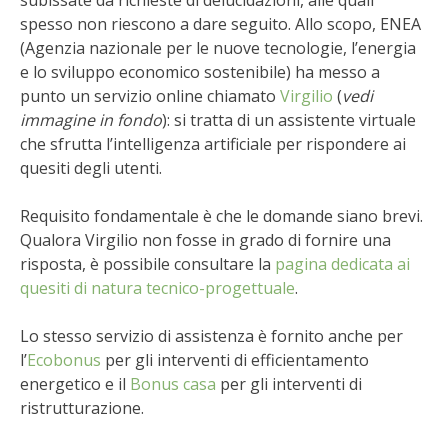
spesso non riescono a dare seguito. Allo scopo, ENEA
VIGNETO BIO
(Agenzia nazionale per le nuove tecnologie, l’energia
e lo sviluppo economico sostenibile) ha messo a
PENSA ALTERNATIVO
punto un servizio online chiamato
Virgilio
(
vedi
immagine in fondo
): si tratta di un assistente virtuale
GARDENA
che sfrutta l’intelligenza artificiale per rispondere ai
quesiti degli utenti.
VERONESI
Requisito fondamentale è che le domande siano brevi.
RIMANI A CONTATTO CON LA NATURA
Qualora Virgilio non fosse in grado di fornire una
risposta, è possibile consultare la
pagina dedicata ai
CRESCERE INSIEME
quesiti di natura tecnico-progettuale
.
Lo stesso servizio di assistenza è fornito anche per
ARCHMAN
l’
Ecobonus
per gli interventi di efficientamento
energetico e il
Bonus casa
per gli interventi di
VITA IN CAMPAGNA LA FIERA
ristrutturazione.
NATURALMENTE