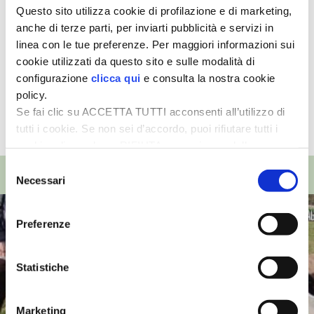
Condividi
Questo sito utilizza cookie di profilazione e di marketing,
anche di terze parti, per inviarti pubblicità e servizi in
0
0
linea con le tue preferenze. Per maggiori informazioni sui
cookie utilizzati da questo sito e sulle modalità di
configurazione
clicca qui
e consulta la nostra cookie
policy.
Se fai clic su ACCETTA TUTTI acconsenti all’utilizzo di
TUTTI GLI ARTICOLI
tutti i cookie. Se non sei d’accordo, puoi rifiutare tutti i
cookie, cliccando su RIFIUTA, o esprimere delle
preferenze selezionando le tipologie di cookie che
Selezione
TOP VIDEO
desideri accettare e cliccando ACCETTA SELEZIONATI.
Necessari
del
consenso
Preferenze
Statistiche
Marketing