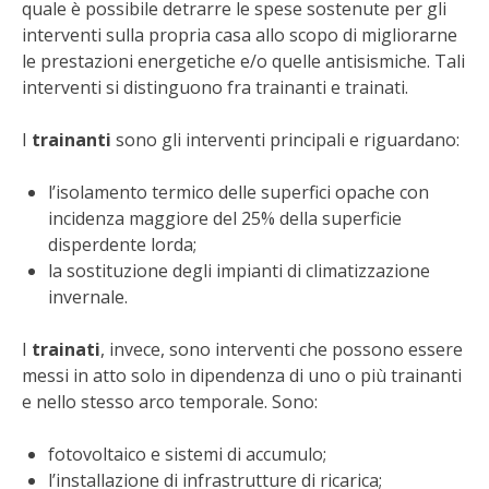
quale è possibile detrarre le spese sostenute per gli
STIHL
interventi sulla propria casa allo scopo di migliorarne
le prestazioni energetiche e/o quelle antisismiche. Tali
BLUMEN
interventi si distinguono fra trainanti e trainati.
NOCCIOLA DI CALABRIA
I
trainanti
sono gli interventi principali e riguardano:
PELLENC
l’isolamento termico delle superfici opache con
incidenza maggiore del 25% della superficie
MEDICINA DEI SEMPLICI
disperdente lorda;
la sostituzione degli impianti di climatizzazione
SCONTI NOVEMBRE
invernale.
COMPO
I
trainati
, invece, sono interventi che possono essere
messi in atto solo in dipendenza di uno o più trainanti
HUSQVARNA
e nello stesso arco temporale. Sono:
fotovoltaico e sistemi di accumulo;
ZAPI GARDEN
l’installazione di infrastrutture di ricarica;