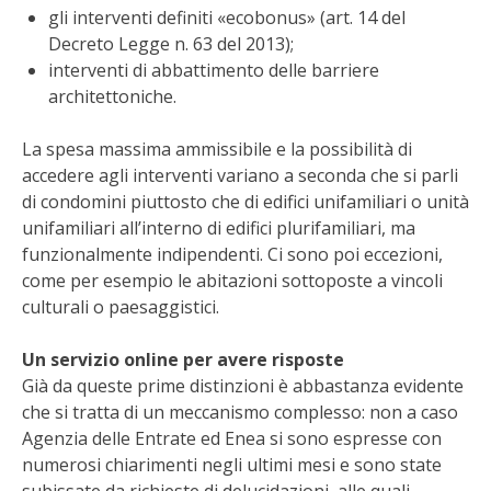
gli interventi definiti «ecobonus» (art. 14 del
BENZA
Decreto Legge n. 63 del 2013);
interventi di abbattimento delle barriere
ORTO BIO – TECNICHE DI COLTIVAZIONE
architettoniche.
THERMACELL
La spesa massima ammissibile e la possibilità di
accedere agli interventi variano a seconda che si parli
TAP TRAP
di condomini piuttosto che di edifici unifamiliari o unità
unifamiliari all’interno di edifici plurifamiliari, ma
IL MIO ORTO
funzionalmente indipendenti. Ci sono poi eccezioni,
come per esempio le abitazioni sottoposte a vincoli
ANIMALI UMANI E NON UMANI
culturali o paesaggistici.
IL MIO 2025
Un servizio online per avere risposte
Già da queste prime distinzioni è abbastanza evidente
che si tratta di un meccanismo complesso: non a caso
COLTIVARE L’OLIVO
Agenzia delle Entrate ed Enea si sono espresse con
numerosi chiarimenti negli ultimi mesi e sono state
CORMIK
subissate da richieste di delucidazioni, alle quali