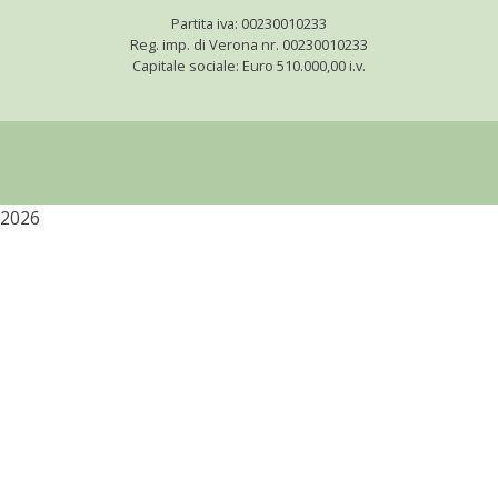
Partita iva: 00230010233
Reg. imp. di Verona nr. 00230010233
Capitale sociale: Euro 510.000,00 i.v.
2026