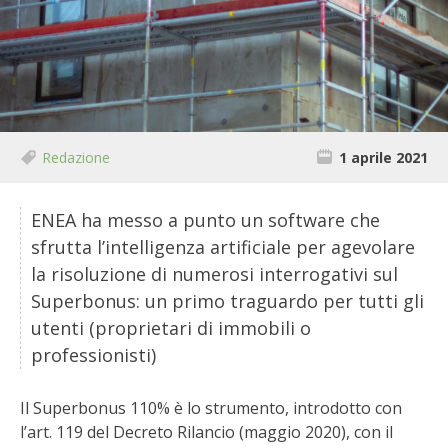
BIODIVERSITÀ
CUCINA
PRODOTTI
FARFALLE DELLA CAMPAGNA
Redazione
1 aprile 2021
PICCOLO POLLAIO
ENEA ha messo a punto un software che
sfrutta l’intelligenza artificiale per agevolare
STORIE DEI LETTORI
la risoluzione di numerosi interrogativi sul
Superbonus: un primo traguardo per tutti gli
CONSERVARE LA FRUTTA
utenti (proprietari di immobili o
professionisti)
CONSERVE DELL’ORTO
FACEM
Il Superbonus 110% è lo strumento, introdotto con
l’art. 119 del Decreto Rilancio (maggio 2020), con il