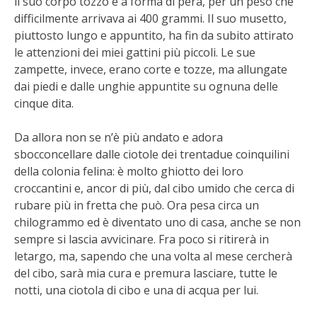
il suo corpo tozzo e a forma di pera, per un peso che
STIHL
difficilmente arrivava ai 400 grammi. Il suo musetto,
piuttosto lungo e appuntito, ha fin da subito attirato
BLUMEN
le attenzioni dei miei gattini più piccoli. Le sue
zampette, invece, erano corte e tozze, ma allungate
NOCCIOLA DI CALABRIA
dai piedi e dalle unghie appuntite su ognuna delle
cinque dita.
PELLENC
Da allora non se n’è più andato e adora
MEDICINA DEI SEMPLICI
sbocconcellare dalle ciotole dei trentadue coinquilini
della colonia felina: è molto ghiotto dei loro
SCONTI NOVEMBRE
croccantini e, ancor di più, dal cibo umido che cerca di
rubare più in fretta che può. Ora pesa circa un
chilogrammo ed è diventato uno di casa, anche se non
COMPO
sempre si lascia avvicinare. Fra poco si ritirerà in
letargo, ma, sapendo che una volta al mese cercherà
HUSQVARNA
del cibo, sarà mia cura e premura lasciare, tutte le
notti, una ciotola di cibo e una di acqua per lui.
ZAPI GARDEN