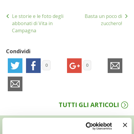
BENZA
Navigazione
Le storie e le foto degli
Basta un poco di
articoli
ORTO BIO – TECNICHE DI COLTIVAZIONE
abbonati di Vita in
zucchero!
Campagna
THERMACELL
Condividi
TAP TRAP
0
0
IL MIO ORTO
ANIMALI UMANI E NON UMANI
IL MIO 2025
TUTTI GLI ARTICOLI
COLTIVARE L’OLIVO
CORMIK