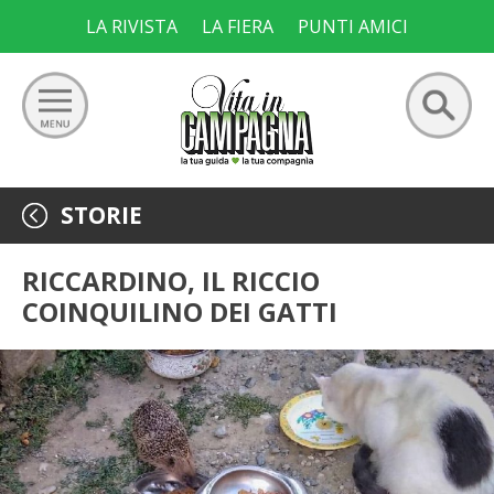
Skip
LA RIVISTA
LA FIERA
PUNTI AMICI
to
content
Ricerca
GIARDINO
STORIE
per:
ORTO
RICCARDINO, IL RICCIO
COINQUILINO DEI GATTI
FRUTTETO
VIGNETO
ALLEVAMENTI