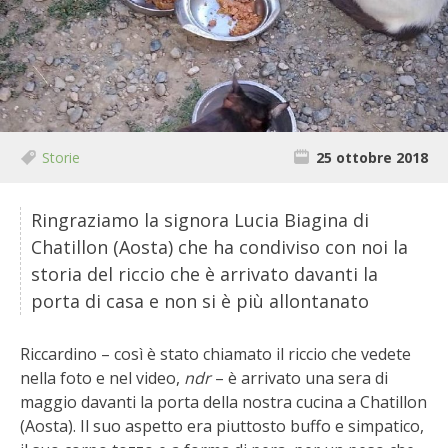
BIODIVERSITÀ
CUCINA
PRODOTTI
FARFALLE DELLA CAMPAGNA
Storie
25 ottobre 2018
PICCOLO POLLAIO
Ringraziamo la signora Lucia Biagina di
Chatillon (Aosta) che ha condiviso con noi la
STORIE DEI LETTORI
storia del riccio che è arrivato davanti la
porta di casa e non si è più allontanato
CONSERVARE LA FRUTTA
Riccardino – così è stato chiamato il riccio che vedete
CONSERVE DELL’ORTO
nella foto e nel video,
ndr
– è arrivato una sera di
maggio davanti la porta della nostra cucina a Chatillon
FACEM
(Aosta). Il suo aspetto era piuttosto buffo e simpatico,