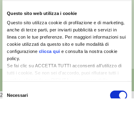
VIGNETO BIO
Questo sito web utilizza i cookie
©
- Tutti i diritti riservati
Edizioni L’Informatore Agrario S.r.l.
Questo sito utilizza cookie di profilazione e di marketing,
PENSA ALTERNATIVO
via Bencivenga-Biondani, 16
anche di terze parti, per inviarti pubblicità e servizi in
37133 Verona - Italia
linea con le tue preferenze. Per maggiori informazioni sui
GARDENA
Partita iva: 00230010233
cookie utilizzati da questo sito e sulle modalità di
Reg. imp. di Verona nr. 00230010233
configurazione
clicca qui
e consulta la nostra cookie
Capitale sociale: Euro 510.000,00 i.v.
VERONESI
policy.
Se fai clic su ACCETTA TUTTI acconsenti all’utilizzo di
RIMANI A CONTATTO CON LA NATURA
tutti i cookie. Se non sei d’accordo, puoi rifiutare tutti i
cookie, cliccando su RIFIUTA, o esprimere delle
CRESCERE INSIEME
preferenze selezionando le tipologie di cookie che
Selezione
2026
desideri accettare e cliccando ACCETTA SELEZIONATI.
Necessari
del
ARCHMAN
consenso
Preferenze
VITA IN CAMPAGNA LA FIERA
NATURALMENTE
Statistiche