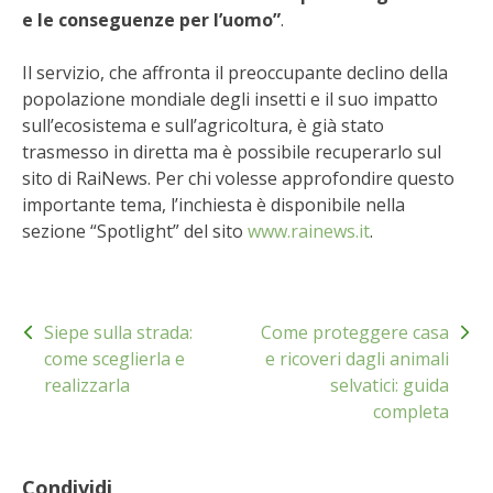
STIHL
e le conseguenze per l’uomo”
.
BLUMEN
Il servizio, che affronta il preoccupante declino della
popolazione mondiale degli insetti e il suo impatto
NOCCIOLA DI CALABRIA
sull’ecosistema e sull’agricoltura, è già stato
trasmesso in diretta ma è possibile recuperarlo sul
sito di RaiNews. Per chi volesse approfondire questo
PELLENC
importante tema, l’inchiesta è disponibile nella
sezione “Spotlight” del sito
www.rainews.it
.
MEDICINA DEI SEMPLICI
SCONTI NOVEMBRE
Navigazione
Siepe sulla strada:
Come proteggere casa
articoli
COMPO
come sceglierla e
e ricoveri dagli animali
realizzarla
selvatici: guida
HUSQVARNA
completa
ZAPI GARDEN
Condividi