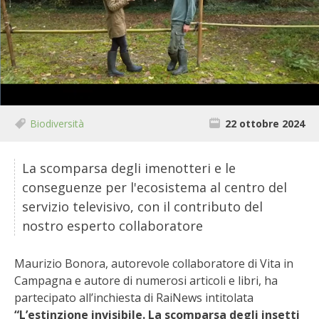
BIODIVERSITÀ
CUCINA
PRODOTTI
FARFALLE DELLA CAMPAGNA
Biodiversità
22 ottobre 2024
PICCOLO POLLAIO
La scomparsa degli imenotteri e le
STORIE DEI LETTORI
conseguenze per l'ecosistema al centro del
servizio televisivo, con il contributo del
CONSERVARE LA FRUTTA
nostro esperto collaboratore
CONSERVE DELL’ORTO
Maurizio Bonora, autorevole collaboratore di Vita in
Campagna e autore di numerosi articoli e libri, ha
FACEM
partecipato all’inchiesta di RaiNews intitolata
“L’estinzione invisibile. La scomparsa degli insetti