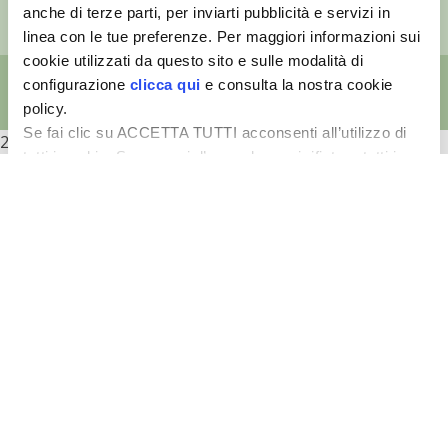
Capitale sociale: Euro 510.000,00 i.v.
anche di terze parti, per inviarti pubblicità e servizi in
VIGNETO BIO
linea con le tue preferenze. Per maggiori informazioni sui
cookie utilizzati da questo sito e sulle modalità di
PENSA ALTERNATIVO
configurazione
clicca qui
e consulta la nostra cookie
policy.
GARDENA
Se fai clic su ACCETTA TUTTI acconsenti all’utilizzo di
2026
tutti i cookie. Se non sei d’accordo, puoi rifiutare tutti i
cookie, cliccando su RIFIUTA, o esprimere delle
VERONESI
preferenze selezionando le tipologie di cookie che
Selezione
desideri accettare e cliccando ACCETTA SELEZIONATI.
Necessari
RIMANI A CONTATTO CON LA NATURA
del
consenso
CRESCERE INSIEME
Preferenze
ARCHMAN
Statistiche
VITA IN CAMPAGNA LA FIERA
Marketing
NATURALMENTE