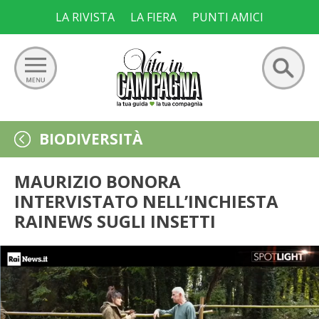
Skip
LA RIVISTA
LA FIERA
PUNTI AMICI
to
content
Ricerca
GIARDINO
BIODIVERSITÀ
per:
ORTO
MAURIZIO BONORA
INTERVISTATO NELL’INCHIESTA
FRUTTETO
RAINEWS SUGLI INSETTI
VIGNETO
ALLEVAMENTI