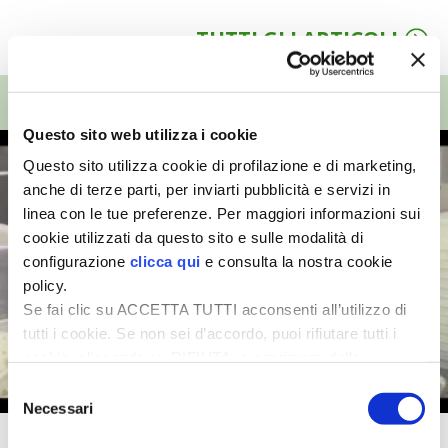
TUTTI GLI ARTICOLI
I PARTNER DI VITA IN CAMPAGNA
RASIKAL
TOP VIDEO
Questo sito web utilizza i cookie
BIOGENTS
Questo sito utilizza cookie di profilazione e di marketing,
anche di terze parti, per inviarti pubblicità e servizi in
linea con le tue preferenze. Per maggiori informazioni sui
cookie utilizzati da questo sito e sulle modalità di
configurazione
clicca qui
e consulta la nostra cookie
policy.
Se fai clic su ACCETTA TUTTI acconsenti all’utilizzo di
tutti i cookie. Se non sei d’accordo, puoi rifiutare tutti i
cookie, cliccando su RIFIUTA, o esprimere delle
preferenze selezionando le tipologie di cookie che
Selezione
desideri accettare e cliccando ACCETTA SELEZIONATI.
Necessari
del
consenso