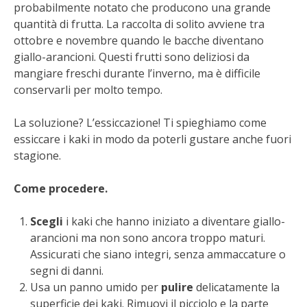
STIHL
probabilmente notato che producono una grande
quantità di frutta. La raccolta di solito avviene tra
ottobre e novembre quando le bacche diventano
BLUMEN
giallo-arancioni. Questi frutti sono deliziosi da
mangiare freschi durante l’inverno, ma è difficile
NOCCIOLA DI CALABRIA
conservarli per molto tempo.
PELLENC
La soluzione? L’essiccazione! Ti spieghiamo come
essiccare i kaki in modo da poterli gustare anche fuori
MEDICINA DEI SEMPLICI
stagione.
SCONTI NOVEMBRE
Come procedere.
COMPO
Scegli
i kaki che hanno iniziato a diventare giallo-
arancioni ma non sono ancora troppo maturi.
HUSQVARNA
Assicurati che siano integri, senza ammaccature o
segni di danni.
ZAPI GARDEN
Usa un panno umido per
pulire
delicatamente la
superficie dei kaki. Rimuovi il picciolo e la parte