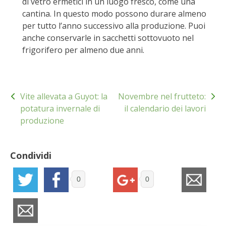
di vetro ermetici in un luogo fresco, come una
cantina. In questo modo possono durare almeno
VIGNETO BIO
per tutto l’anno successivo alla produzione. Puoi
anche conservarle in sacchetti sottovuoto nel
PENSA ALTERNATIVO
frigorifero per almeno due anni.
GARDENA
Navigazione
VERONESI
Vite allevata a Guyot: la
Novembre nel frutteto:
articoli
potatura invernale di
il calendario dei lavori
RIMANI A CONTATTO CON LA NATURA
produzione
CRESCERE INSIEME
Condividi
ARCHMAN
0
0
VITA IN CAMPAGNA LA FIERA
NATURALMENTE