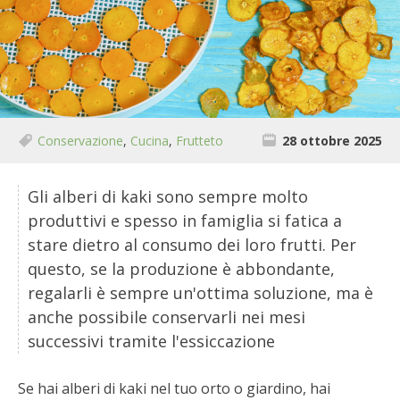
BIODIVERSITÀ
CUCINA
PRODOTTI
FARFALLE DELLA CAMPAGNA
Conservazione
,
Cucina
,
Frutteto
28 ottobre 2025
PICCOLO POLLAIO
Gli alberi di kaki sono sempre molto
produttivi e spesso in famiglia si fatica a
STORIE DEI LETTORI
stare dietro al consumo dei loro frutti. Per
questo, se la produzione è abbondante,
CONSERVARE LA FRUTTA
regalarli è sempre un'ottima soluzione, ma è
anche possibile conservarli nei mesi
CONSERVE DELL’ORTO
successivi tramite l'essiccazione
FACEM
Se hai alberi di kaki nel tuo orto o giardino, hai