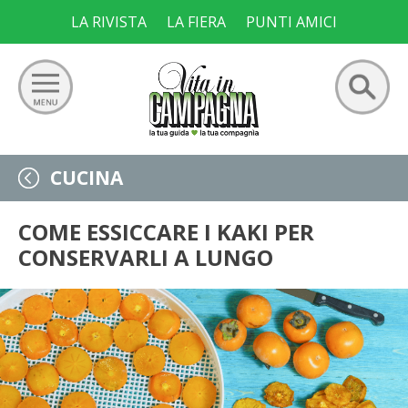
Skip
LA RIVISTA
LA FIERA
PUNTI AMICI
to
content
Ricerca
GIARDINO
CUCINA
per:
ORTO
COME ESSICCARE I KAKI PER
CONSERVARLI A LUNGO
FRUTTETO
VIGNETO
ALLEVAMENTI