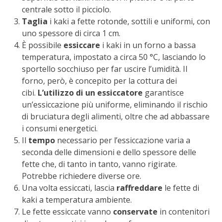
centrale sotto il picciolo.
BENZA
Taglia
i kaki a fette rotonde, sottili e uniformi, con
uno spessore di circa 1 cm.
ORTO BIO – TECNICHE DI COLTIVAZIONE
È possibile
essiccare
i kaki in un forno a bassa
temperatura, impostato a circa 50 °C, lasciando lo
THERMACELL
sportello socchiuso per far uscire l’umidità. Il
forno, però, è concepito per la cottura dei
TAP TRAP
cibi.
L’utilizzo di un essiccatore
garantisce
un’essiccazione più uniforme, eliminando il rischio
IL MIO ORTO
di bruciatura degli alimenti, oltre che ad abbassare
i consumi energetici.
ANIMALI UMANI E NON UMANI
Il
tempo
necessario per l’essiccazione varia a
seconda delle dimensioni e dello spessore delle
IL MIO 2025
fette che, di tanto in tanto, vanno rigirate.
Potrebbe richiedere diverse ore.
COLTIVARE L’OLIVO
Una volta essiccati, lascia
raffreddare
le fette di
kaki a temperatura ambiente.
Le fette essiccate vanno
conservate
in contenitori
CORMIK