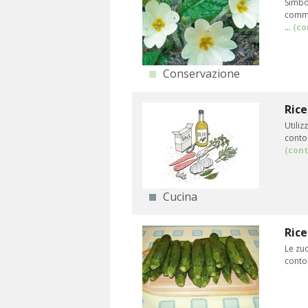
Simbo
commes
...
(co
Conservazione
Rice
Utiliz
conto 
(cont
Cucina
Rice
Le zuc
contor