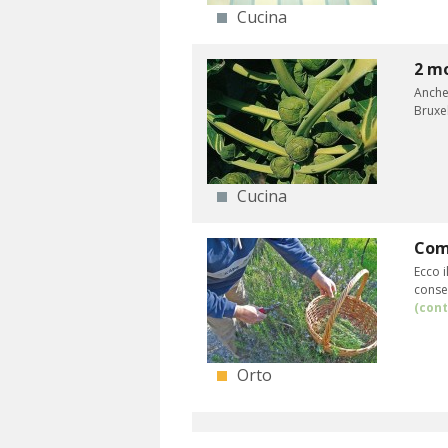
Cucina
2 mo
Anche 
Bruxel
Cucina
Come
Ecco i
conser
(cont
Orto