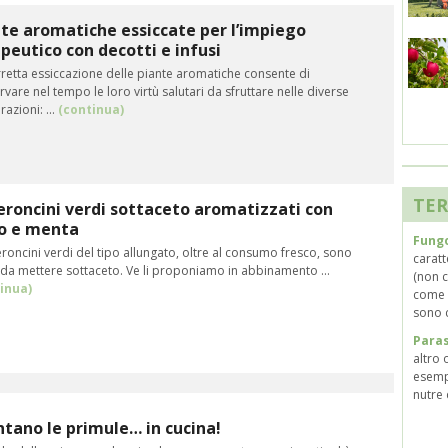
te aromatiche essiccate per l’impiego
peutico con decotti e infusi
rretta essiccazione delle piante aromatiche consente di
vare nel tempo le loro virtù salutari da sfruttare nelle diverse
azioni: ...
(continua)
TER
roncini verdi sottaceto aromatizzati con
io e menta
Fungo
roncini verdi del tipo allungato, oltre al consumo fresco, sono
caratt
 da mettere sottaceto. Ve li proponiamo in abbinamento ...
(non c
inua)
come g
sono c
Paras
altro 
esempi
nutre 
tano le primule… in cucina!