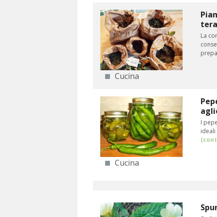
Pian
tera
La co
conser
prepar
Cucina
Pepe
agl
I pepe
ideali
(cont
Cucina
Spun