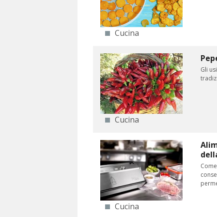
Cucina
Pepe
Gli us
tradiz
Cucina
Alim
dell
Come 
conser
perme
Cucina