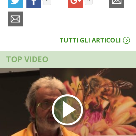
BENZA
ORTO BIO – TECNICHE DI COLTIVAZIONE
THERMACELL
TUTTI GLI ARTICOLI
TAP TRAP
TOP VIDEO
IL MIO ORTO
ANIMALI UMANI E NON UMANI
IL MIO 2025
COLTIVARE L’OLIVO
CORMIK