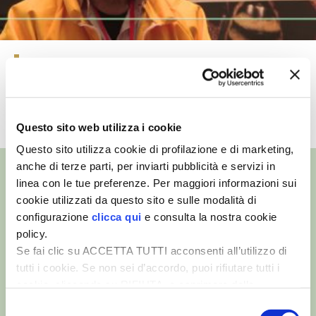
VIGNETO BIO
PENSA ALTERNATIVO
L’apicoltura familiare secondo
Alessandro Pistoia
GARDENA
TUTTI I VIDEO
Questo sito web utilizza i cookie
VERONESI
Questo sito utilizza cookie di profilazione e di marketing,
RIMANI A CONTATTO CON LA NATURA
anche di terze parti, per inviarti pubblicità e servizi in
linea con le tue preferenze. Per maggiori informazioni sui
cookie utilizzati da questo sito e sulle modalità di
CRESCERE INSIEME
configurazione
clicca qui
e consulta la nostra cookie
©
- Tutti i diritti riservati
policy.
ARCHMAN
Edizioni L’Informatore Agrario S.r.l.
Se fai clic su ACCETTA TUTTI acconsenti all’utilizzo di
via Bencivenga-Biondani, 16
37133 Verona - Italia
tutti i cookie. Se non sei d’accordo, puoi rifiutare tutti i
VITA IN CAMPAGNA LA FIERA
cookie, cliccando su RIFIUTA, o esprimere delle
Partita iva: 00230010233
preferenze selezionando le tipologie di cookie che
Reg. imp. di Verona nr. 00230010233
Selezione
NATURALMENTE