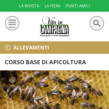
Skip
LA RIVISTA
LA FIERA
PUNTI AMICI
to
content
Ricerca
GIARDINO
ALLEVAMENTI
per:
ORTO
CORSO BASE DI APICOLTURA
FRUTTETO
VIGNETO
ALLEVAMENTI