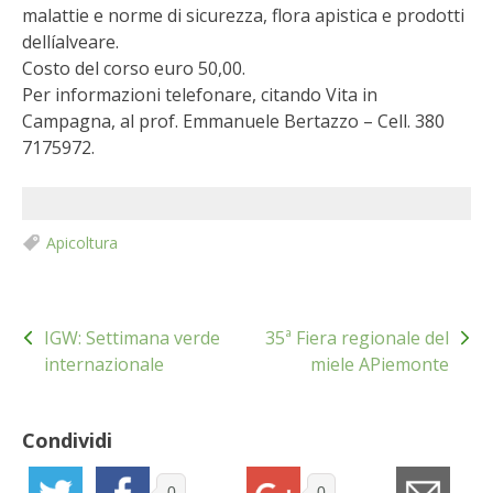
STIHL
malattie e norme di sicurezza, flora apistica e prodotti
dellíalveare.
BLUMEN
Costo del corso euro 50,00.
Per informazioni telefonare, citando Vita in
Campagna, al prof. Emmanuele Bertazzo – Cell. 380
NOCCIOLA DI CALABRIA
7175972.
PELLENC
MEDICINA DEI SEMPLICI
Apicoltura
SCONTI NOVEMBRE
Navigazione
IGW: Settimana verde
35ª Fiera regionale del
articoli
COMPO
internazionale
miele APiemonte
HUSQVARNA
Condividi
ZAPI GARDEN
0
0