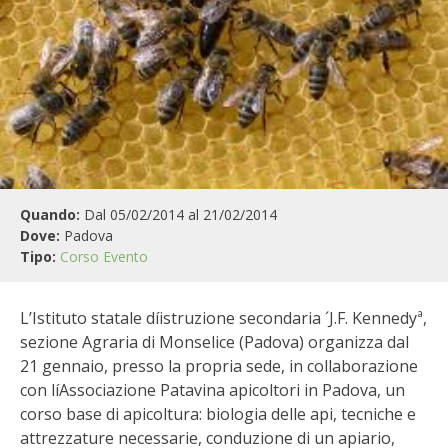
BIODIVERSITÀ
CUCINA
PRODOTTI
FARFALLE DELLA CAMPAGNA
PICCOLO POLLAIO
Quando:
Dal 05/02/2014 al 21/02/2014
Dove:
Padova
STORIE DEI LETTORI
Tipo:
Corso
Evento
CONSERVARE LA FRUTTA
L’Istituto statale díistruzione secondaria ´J.F. Kennedyª,
sezione Agraria di Monselice (Padova) organizza dal
CONSERVE DELL’ORTO
21 gennaio, presso la propria sede, in collaborazione
con líAssociazione Patavina apicoltori in Padova, un
FACEM
corso base di apicoltura: biologia delle api, tecniche e
attrezzature necessarie, conduzione di un apiario,