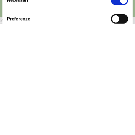
del
consenso
I PARTNER DI VITA IN CAMPAGNA
Preferenze
2026
RASIKAL
Statistiche
BIOGENTS
Marketing
Mostra dettagli
ACCETTA TUTTI
ACCETTA SELEZIONATI
RIFIUTA