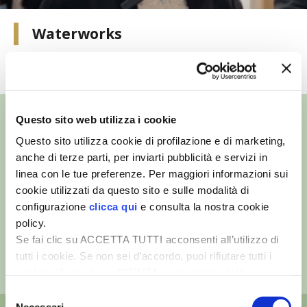
VIGNETO BIO
Waterworks
PENSA ALTERNATIVO
TUTTI I VIDEO
GARDENA
Questo sito web utilizza i cookie
VERONESI
Questo sito utilizza cookie di profilazione e di marketing,
anche di terze parti, per inviarti pubblicità e servizi in
RIMANI A CONTATTO CON LA NATURA
©
- Tutti i diritti riservati
linea con le tue preferenze. Per maggiori informazioni sui
Edizioni L’Informatore Agrario S.r.l.
cookie utilizzati da questo sito e sulle modalità di
via Bencivenga-Biondani, 16
CRESCERE INSIEME
configurazione
clicca qui
e consulta la nostra cookie
37133 Verona - Italia
policy.
ARCHMAN
Partita iva: 00230010233
Se fai clic su ACCETTA TUTTI acconsenti all’utilizzo di
Reg. imp. di Verona nr. 00230010233
tutti i cookie. Se non sei d’accordo, puoi rifiutare tutti i
Capitale sociale: Euro 510.000,00 i.v.
VITA IN CAMPAGNA LA FIERA
cookie, cliccando su RIFIUTA, o esprimere delle
preferenze selezionando le tipologie di cookie che
Selezione
NATURALMENTE
desideri accettare e cliccando ACCETTA SELEZIONATI.
Necessari