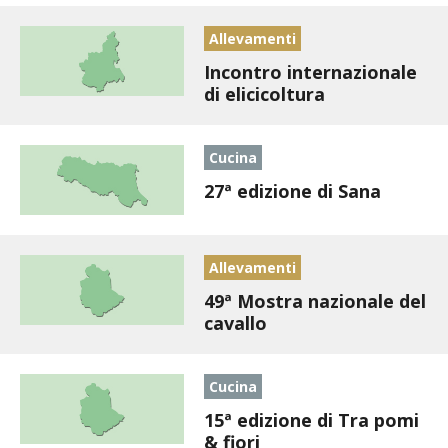
BIODIVERSITÀ
Allevamenti
CUCINA
Incontro internazionale
di elicicoltura
PRODOTTI
FARFALLE DELLA CAMPAGNA
Cucina
27ª edizione di Sana
PICCOLO POLLAIO
STORIE DEI LETTORI
Allevamenti
49ª Mostra nazionale del
CONSERVARE LA FRUTTA
cavallo
CONSERVE DELL’ORTO
Cucina
FACEM
15ª edizione di Tra pomi
& fiori