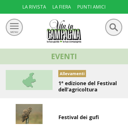
Skip
LA RIVISTA
LA FIERA
PUNTI AMICI
to
content
Ricerca
EVENTI
GIARDINO
per:
ORTO
Allevamenti
1ª edizione del Festival
FRUTTETO
dell’agricoltura
VIGNETO
Redazione
ALLEVAMENTI
Festival dei gufi