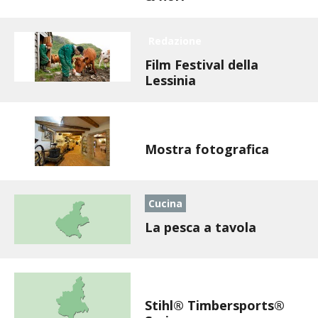
STIHL
Redazione
BLUMEN
Film Festival della
NOCCIOLA DI CALABRIA
Lessinia
PELLENC
Redazione
Mostra fotografica
MEDICINA DEI SEMPLICI
SCONTI NOVEMBRE
Cucina
COMPO
La pesca a tavola
HUSQVARNA
Redazione
ZAPI GARDEN
Stihl® Timbersports®