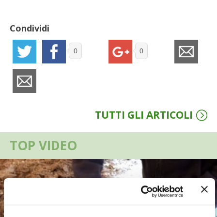
VIGNETO BIO
Condividi
PENSA ALTERNATIVO
0
0
GARDENA
VERONESI
TUTTI GLI ARTICOLI
RIMANI A CONTATTO CON LA NATURA
CRESCERE INSIEME
TOP VIDEO
ARCHMAN
VITA IN CAMPAGNA LA FIERA
NATURALMENTE