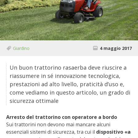
BIODIVERSITÀ
CUCINA
PRODOTTI
FARFALLE DELLA CAMPAGNA
Giardino
4 maggio 2017
PICCOLO POLLAIO
Un buon trattorino rasaerba deve riuscire a
riassumere in sé innovazione tecnologica,
STORIE DEI LETTORI
prestazioni ad alto livello, praticità d’uso e,
come vediamo in questo articolo, un grado di
CONSERVARE LA FRUTTA
sicurezza ottimale
CONSERVE DELL’ORTO
Arresto del trattorino con operatore a bordo
Sui trattorini non devono mai mancare alcuni
FACEM
essenziali sistemi di sicurezza, tra cui il
dispositivo «a