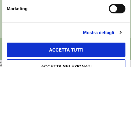
37133 Verona - Italia
Marketing
Partita iva: 00230010233
Reg. imp. di Verona nr. 00230010233
Capitale sociale: Euro 510.000,00 i.v.
Mostra dettagli
ACCETTA TUTTI
2026
ACCETTA SELEZIONATI
RIFIUTA