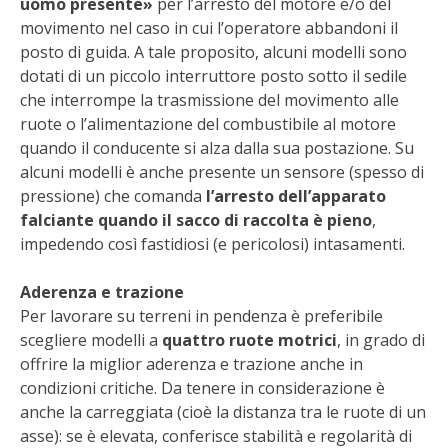
uomo presente»
per l’arresto del motore e/o del
STIHL
movimento nel caso in cui l’operatore abbandoni il
posto di guida. A tale proposito, alcuni modelli sono
BLUMEN
dotati di un piccolo interruttore posto sotto il sedile
che interrompe la trasmissione del movimento alle
NOCCIOLA DI CALABRIA
ruote o l’alimentazione del combustibile al motore
quando il conducente si alza dalla sua postazione. Su
PELLENC
alcuni modelli è anche presente un sensore (spesso di
pressione) che comanda
l’arresto dell’apparato
MEDICINA DEI SEMPLICI
falciante quando il sacco di raccolta è pieno
,
impedendo così fastidiosi (e pericolosi) intasamenti.
SCONTI NOVEMBRE
Aderenza e trazione
COMPO
Per lavorare su terreni in pendenza è preferibile
scegliere modelli a
quattro ruote motrici
, in grado di
offrire la miglior aderenza e trazione anche in
HUSQVARNA
condizioni critiche. Da tenere in considerazione è
anche la carreggiata (cioè la distanza tra le ruote di un
ZAPI GARDEN
asse): se è elevata, conferisce stabilità e regolarità di