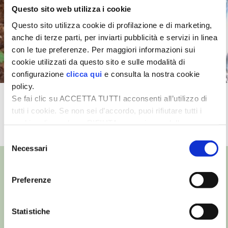
Questo sito web utilizza i cookie
I PARTNER DI VITA IN CAMPAGNA
Questo sito utilizza cookie di profilazione e di marketing,
anche di terze parti, per inviarti pubblicità e servizi in linea
RASIKAL
con le tue preferenze. Per maggiori informazioni sui
cookie utilizzati da questo sito e sulle modalità di
BIOGENTS
configurazione
clicca qui
e consulta la nostra cookie
policy.
Se fai clic su ACCETTA TUTTI acconsenti all’utilizzo di
Moltiplicazione delle viole
tutti i cookie. Se non sei d’accordo, puoi rifiutare tutti i
cookie, cliccando su RIFIUTA, o esprimere delle
TUTTI I VIDEO
preferenze selezionando le tipologie di cookie che
Selezione
desideri accettare e cliccando ACCETTA SELEZIONATI.
Necessari
del
consenso
Preferenze
©
- Tutti i diritti riservati
Edizioni L’Informatore Agrario S.r.l.
Statistiche
via Bencivenga-Biondani, 16