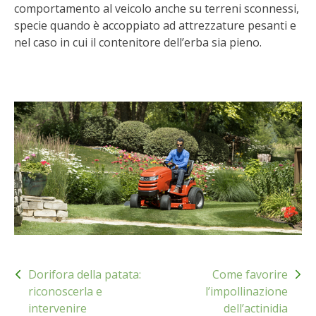
comportamento al veicolo anche su terreni sconnessi,
BENZA
specie quando è accoppiato ad attrezzature pesanti e
nel caso in cui il contenitore dell’erba sia pieno.
ORTO BIO – TECNICHE DI COLTIVAZIONE
THERMACELL
TAP TRAP
IL MIO ORTO
ANIMALI UMANI E NON UMANI
IL MIO 2025
Navigazione
COLTIVARE L’OLIVO
Dorifora della patata:
Come favorire
articoli
riconoscerla e
l’impollinazione
CORMIK
intervenire
dell’actinidia