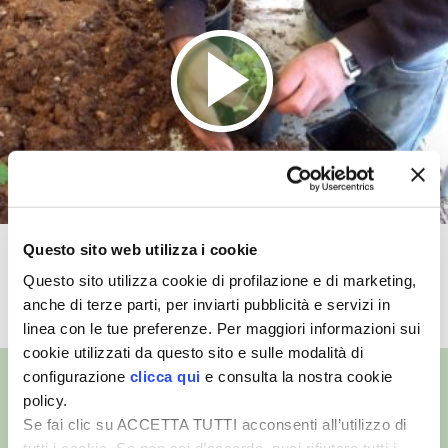
VIGNETO BIO
PENSA ALTERNATIVO
GARDENA
VERONESI
RIMANI A CONTATTO CON LA NATURA
Questo sito web utilizza i cookie
Moltiplicazione delle viole
Questo sito utilizza cookie di profilazione e di marketing,
CRESCERE INSIEME
anche di terze parti, per inviarti pubblicità e servizi in
TUTTI I VIDEO
linea con le tue preferenze. Per maggiori informazioni sui
ARCHMAN
cookie utilizzati da questo sito e sulle modalità di
configurazione
clicca qui
e consulta la nostra cookie
VITA IN CAMPAGNA LA FIERA
policy.
Se fai clic su ACCETTA TUTTI acconsenti all’utilizzo di
NATURALMENTE