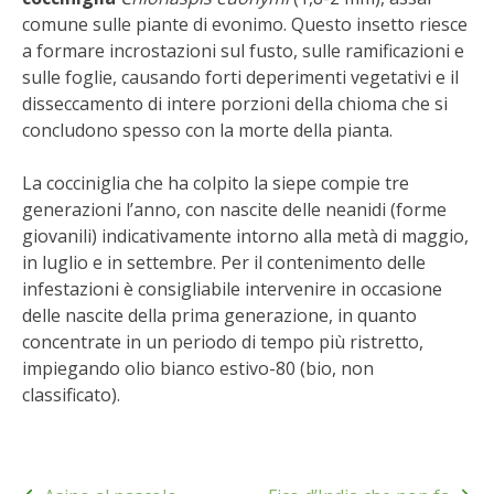
STIHL
comune sulle piante di evonimo. Questo insetto riesce
a formare incrostazioni sul fusto, sulle ramificazioni e
BLUMEN
sulle foglie, causando forti deperimenti vegetativi e il
disseccamento di intere porzioni della chioma che si
NOCCIOLA DI CALABRIA
concludono spesso con la morte della pianta.
PELLENC
La cocciniglia che ha colpito la siepe compie tre
generazioni l’anno, con nascite delle neanidi (forme
giovanili) indicativamente intorno alla metà di maggio,
MEDICINA DEI SEMPLICI
in luglio e in settembre. Per il contenimento delle
infestazioni è consigliabile intervenire in occasione
SCONTI NOVEMBRE
delle nascite della prima generazione, in quanto
concentrate in un periodo di tempo più ristretto,
COMPO
impiegando olio bianco estivo-80 (bio, non
classificato).
HUSQVARNA
ZAPI GARDEN
Navigazione