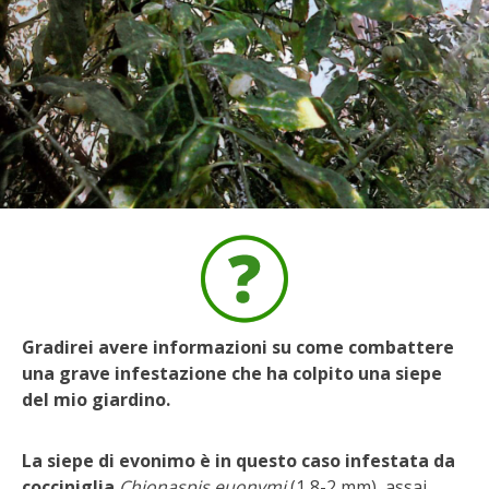
BIODIVERSITÀ
CUCINA
PRODOTTI
FARFALLE DELLA CAMPAGNA
PICCOLO POLLAIO
STORIE DEI LETTORI
CONSERVARE LA FRUTTA
Gradirei avere informazioni su come combattere
una grave infestazione che ha colpito una siepe
CONSERVE DELL’ORTO
del mio giardino.
FACEM
La siepe di evonimo è in questo caso infestata da
cocciniglia
Chionaspis euonymi
(1,8-2 mm), assai