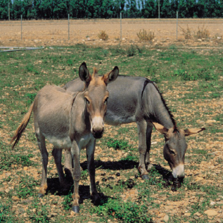
BIODIVERSITÀ
CUCINA
PRODOTTI
FARFALLE DELLA CAMPAGNA
PICCOLO POLLAIO
STORIE DEI LETTORI
CONSERVARE LA FRUTTA
CONSERVE DELL’ORTO
FACEM