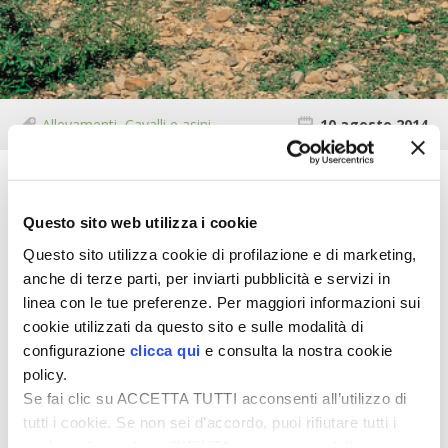
STIHL
BLUMEN
NOCCIOLA DI CALABRIA
Allevamenti
,
Cavalli e asini
10 agosto 2014
PELLENC
Gli asini che ad agosto vengono mantenuti in recinti
all’aperto, devono avere a disposizione dei ripari,
MEDICINA DEI SEMPLICI
Questo sito web utilizza i cookie
artificiali o naturali, dove l’ombra e il libero accesso
Questo sito utilizza cookie di profilazione e di marketing,
all’acqua siano garantiti per l’intera giornata. Se
SCONTI NOVEMBRE
anche di terze parti, per inviarti pubblicità e servizi in
disponete di una scuderia composta da box è buona
linea con le tue preferenze. Per maggiori informazioni sui
norma tenervi i soggetti durante le ore più calde e
COMPO
cookie utilizzati da questo sito e sulle modalità di
spostarli all’aperto nelle ore più fresche, volendo
configurazione
clicca qui
e consulta la nostra cookie
anche durante la notte.
HUSQVARNA
policy.
Se fai clic su ACCETTA TUTTI acconsenti all’utilizzo di
I parassiti esterni (come mosche, moscerini, zanzare,
ZAPI GARDEN
tutti i cookie. Se non sei d’accordo, puoi rifiutare tutti i
tafani, zecche) devono essere contrastati in maniera
cookie, cliccando su RIFIUTA, o esprimere delle