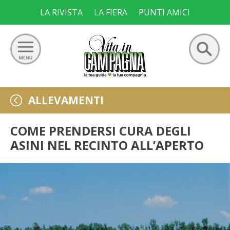
Skip
LA RIVISTA
LA FIERA
PUNTI AMICI
to
content
Ricerca
GIARDINO
ALLEVAMENTI
per:
ORTO
COME PRENDERSI CURA DEGLI
ASINI NEL RECINTO ALL’APERTO
FRUTTETO
VIGNETO
ALLEVAMENTI