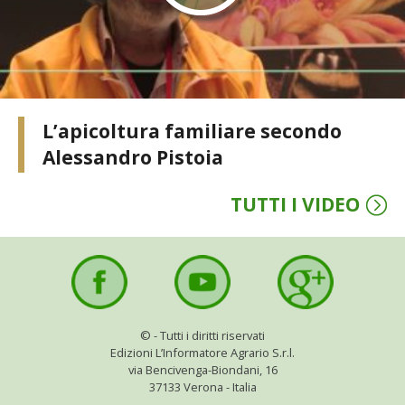
I PARTNER DI VITA IN CAMPAGNA
RASIKAL
L’apicoltura familiare secondo
BIOGENTS
Alessandro Pistoia
TUTTI I VIDEO
©
- Tutti i diritti riservati
Edizioni L’Informatore Agrario S.r.l.
via Bencivenga-Biondani, 16
37133 Verona - Italia