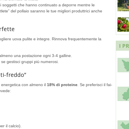
 i soggetti che hanno continuato a deporre mentre le
te” del pollaio saranno le tue migliori produttrici anche
rfette
cogliere uova pulite e integre. Rinnova frequentemente la
I P
 almeno una postazione ogni 3-4 galline.
i se gestisci gruppi più numerosi.
nti-freddo”
 energetica con almeno il
18% di proteine
. Se preferisci il fai-
evede:
r il calcio).