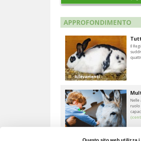
APPROFONDIMENTO
Tutt
Il Re
suddiv
quattr
Allevamenti
Mult
Nelle 
ruolo 
capaci
(cont
Allevamenti
Questo sito web utilizza i