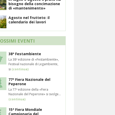
bisogno della concimazione
di «mantenimento»
Agosto nel frutteto: il
calendario dei lavori
ROSSIMI EVENTI
38ª Festambiente
La 38ª edizione di «Festambiente»,
Festival nazionale di Legambiente,
si
(continua)
77ª Fiera Nazionale del
Peperone
La 77ª edizione della «Fiera
Nazionale del Peperone» si svolge...
(continua)
15ª Fiera Mondiale
Campionaria del