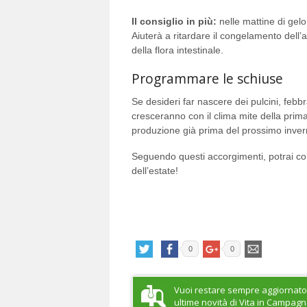
Il consiglio in più:
nelle mattine di gelo
Aiuterà a ritardare il congelamento dell
della flora intestinale.
Programmare le schiuse
Se desideri far nascere dei pulcini, febbr
cresceranno con il clima mite della prima
produzione già prima del prossimo inver
Seguendo questi accorgimenti, potrai c
dell’estate!
0
0
Vuoi restare sempre aggiornato
ultime novità di Vita in Campag