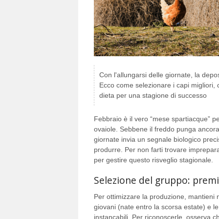
Con l'allungarsi delle giornate, la depo
Ecco come selezionare i capi migliori, c
dieta per una stagione di successo
Febbraio è il vero “mese spartiacque” per
ovaiole. Sebbene il freddo punga ancora, 
giornate invia un segnale biologico prec
produrre. Per non farti trovare imprepara
per gestire questo risveglio stagionale.
Selezione del gruppo: premi
Per ottimizzare la produzione, mantieni n
giovani (nate entro la scorsa estate) e l
instancabili. Per riconoscerle, osserva c