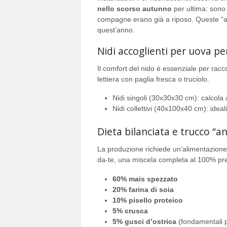
nello scorso autunno
per ultima: sono
compagne erano già a riposo. Queste “atle
quest’anno.
Nidi accoglienti per uova pe
Il comfort del nido è essenziale per rac
lettiera con paglia fresca o truciolo.
Nidi singoli (30x30x30 cm): calcola
Nidi collettivi (40x100x40 cm): ideal
Dieta bilanciata e trucco “a
La produzione richiede un’alimentazione
da-te, una miscela completa al 100% pr
60% mais spezzato
20% farina di soia
10% pisello proteico
5% crusca
5% gusci d’ostrica
(fondamentali pe