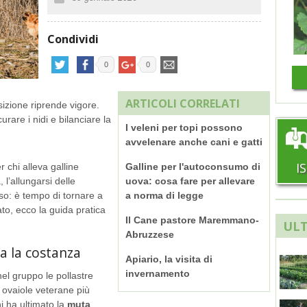
Condividi
0
0
ARTICOLI CORRELATI
sizione riprende vigore.
urare i nidi e bilanciare la
I veleni per topi possono
avvelenare anche cani e gatti
I
 chi alleva galline
Galline per l'autoconsumo di
l’allungarsi delle
uova: cosa fare per allevare
iso: è tempo di tornare a
a norma di legge
to, ecco la guida pratica
Il Cane pastore Maremmano-
ULT
Abruzzese
a la costanza
Apiario, la visita di
invernamento
el gruppo le pollastre
e ovaiole veterane più
hi ha ultimato la
muta