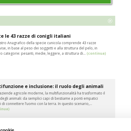
e le 43 razze di conigli italiani
gistro Anagrafico della specie cunicola comprende 43 razze
ise, in base al peso dei soggetti e alla struttura del pelo, in
o categorie: pesanti, medie, leggere, a struttura di…
(continua)
ifunzione e inclusione: il ruolo degli animali
aziende agricole moderne, la multifunzionalità ha trasformato il
degli animali: da semplici capi di bestiame a ponti empatici
 di connettere l’uomo con la terra. In questo scenario,…
inua)
 cookie