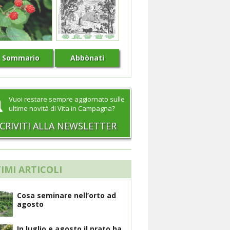
Sommario
Abbònati
Vuoi restare sempre aggiornato sulle
ultime novità di Vita in Campagna?
SCRIVITI ALLA NEWSLETTER
IMI ARTICOLI
Cosa seminare nell’orto ad
agosto
In luglio e agosto il prato ha