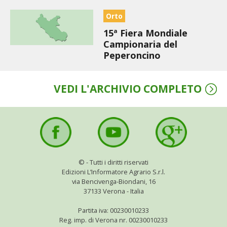
STIHL
Orto
BLUMEN
15ª Fiera Mondiale
Campionaria del
Peperoncino
NOCCIOLA DI CALABRIA
PELLENC
VEDI L'ARCHIVIO COMPLETO
MEDICINA DEI SEMPLICI
SCONTI NOVEMBRE
COMPO
©
- Tutti i diritti riservati
Edizioni L’Informatore Agrario S.r.l.
via Bencivenga-Biondani, 16
HUSQVARNA
37133 Verona - Italia
Partita iva: 00230010233
ZAPI GARDEN
Reg. imp. di Verona nr. 00230010233