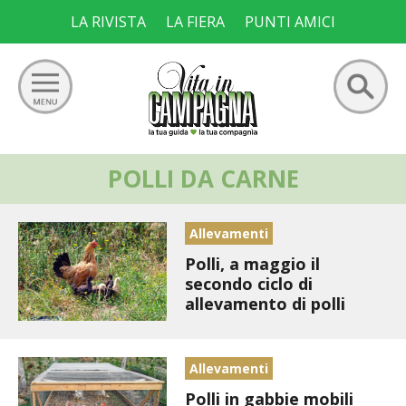
Skip
LA RIVISTA
LA FIERA
PUNTI AMICI
to
content
Ricerca
POLLI DA CARNE
GIARDINO
per:
ORTO
Allevamenti
Polli, a maggio il
FRUTTETO
secondo ciclo di
allevamento di polli
VIGNETO
ALLEVAMENTI
Allevamenti
Polli in gabbie mobili