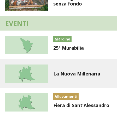
BIODIVERSITÀ
senza fondo
CUCINA
EVENTI
PRODOTTI
Giardino
FARFALLE DELLA CAMPAGNA
25ª Murabilia
PICCOLO POLLAIO
STORIE DEI LETTORI
La Nuova Millenaria
CONSERVARE LA FRUTTA
CONSERVE DELL’ORTO
Allevamenti
Fiera di Sant’Alessandro
FACEM