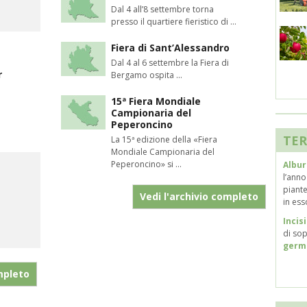
Dal 4 all’8 settembre torna
presso il quartiere fieristico di ...
Fiera di Sant’Alessandro
Dal 4 al 6 settembre la Fiera di
r
Bergamo ospita ...
15ª Fiera Mondiale
Campionaria del
Peperoncino
TER
La 15ª edizione della «Fiera
Mondiale Campionaria del
Peperoncino» si ...
Albu
l’anno
piante
Vedi l'archivio completo
in ess
Inci
di sop
germ
mpleto