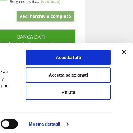
Bergamo ospita...
(continua)
Vedi l'archivio completo
BANCA DATI
Visita la banca dati
Accetta tutti
zati
SOCIAL
Accetta selezionati
icy.
Segui anche i nostri profili social per
 puoi
essere sempre aggiornato sulle nostre
Rifiuta
novità.
Mostra dettagli