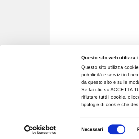
Questo sito web utilizza i
Questo sito utilizza cookie 
pubblicità e servizi in line
VITA IN CAMPAGNA
da questo sito e sulle mod
© 2026 - Tutti i diritti riservati
Se fai clic su ACCETTA TUTT
Edizioni L'Informatore Agrario S.r.l.
rifiutare tutti i cookie, c
Via Bencivenga-Biondani, 16
tipologie di cookie che d
37133 Verona - Italia
si
Partita iva: 00230010233
Reg. imp. di Verona nr. 00230010233
Selezione
Capitale sociale: Euro 510.000,00 i.v.
Necessari
del