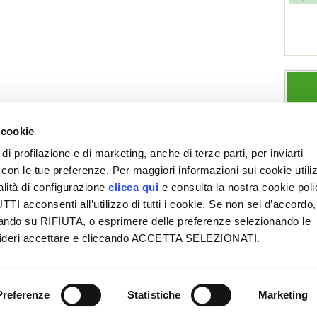
 cookie
di profilazione e di marketing, anche di terze parti, per inviarti
a con le tue preferenze. Per maggiori informazioni sui cookie utiliz
ESPLORA VITA IN CAMPAGNA
SEZIONI
alità di configurazione
clicca qui
e consulta la nostra cookie pol
Chi siamo
Note legali
Giardino
Allevamenti
I acconsenti all’utilizzo di tutti i cookie. Se non sei d’accordo,
Contatti
Privacy-
Orto
Cucina
liccando su RIFIUTA, o esprimere delle preferenze selezionando le
Cookie
Pubblicità
Frutteto
Prodotti
esideri accettare e cliccando ACCETTA SELEZIONATI.
Accessibilità
Mappa del
Vigneto
Gestione
to
delle segnalazioni
Preferenze
Statistiche
Marketing