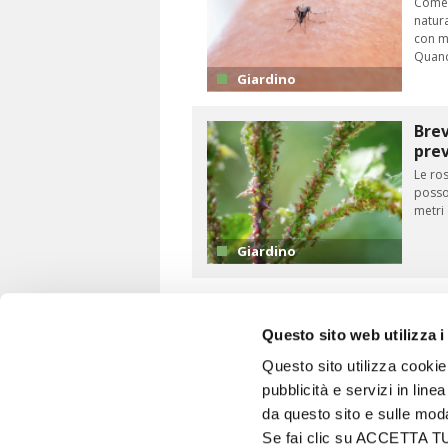
Come 
natura
con mu
Quan
Giardino
Brev
prev
Le ros
posso
metri 
Giardino
Questo sito web utilizza i
Questo sito utilizza cookie 
pubblicità e servizi in line
VITA IN CAMPAGNA
da questo sito e sulle mod
© 2026 - Tutti i diritti riservati
Se fai clic su ACCETTA TUTT