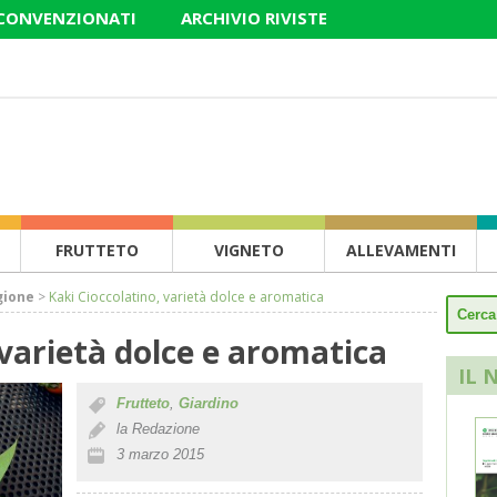
 CONVENZIONATI
ARCHIVIO RIVISTE
FRUTTETO
VIGNETO
ALLEVAMENTI
gione
>
Kaki Cioccolatino, varietà dolce e aromatica
 varietà dolce e aromatica
IL 
Frutteto
,
Giardino
la Redazione
3 marzo 2015