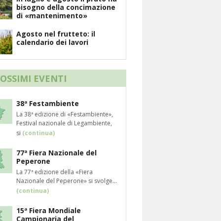
bisogno della concimazione
di «mantenimento»
Agosto nel frutteto: il
calendario dei lavori
ROSSIMI EVENTI
38ª Festambiente
La 38ª edizione di «Festambiente»,
Festival nazionale di Legambiente,
si
(continua)
77ª Fiera Nazionale del
Peperone
La 77ª edizione della «Fiera
Nazionale del Peperone» si svolge...
(continua)
15ª Fiera Mondiale
Campionaria del