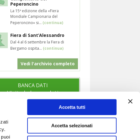
Peperoncino
La 15ª edizione della «Fiera
Mondiale Campionaria del
Peperoncino» si...
(continua)
Fiera di Sant’Alessandro
Dal 4 al 6 settembre la Fiera di
Bergamo ospita...
(continua)
Vedi l'archivio completo
BANCA DATI
Visita la banca dati
Accetta tutti
zati
SOCIAL
Accetta selezionati
icy.
Segui anche i nostri profili social per
 puoi