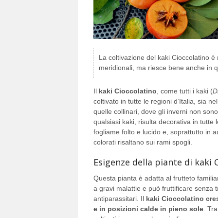
La coltivazione del kaki Cioccolatino è 
meridionali, ma riesce bene anche in 
Il
kaki Cioccolatino
, come tutti i kaki (
D
coltivato in tutte le regioni d’Italia, sia 
quelle collinari, dove gli inverni non son
qualsiasi kaki, risulta decorativa in tutte l
fogliame folto e lucido e, soprattutto in a
colorati risaltano sui rami spogli.
Esigenze della piante di kaki 
Questa pianta è adatta al frutteto famili
a gravi malattie e può fruttificare senza 
antiparassitari. Il
kaki Cioccolatino cres
e in posizioni calde in pieno sole
. Tr