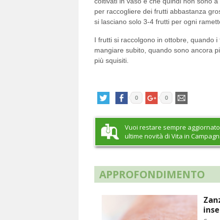
coltivati in vaso e che quindi non sono 
per raccogliere dei frutti abbastanza gro
si lasciano solo 3-4 frutti per ogni ramett
I frutti si raccolgono in ottobre, quando 
mangiare subito, quando sono ancora piu
più squisiti.
0
0
Vuoi restare sempre aggiornato
ultime novità di Vita in Campag
APPROFONDIMENTO
Zanz
inse