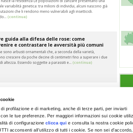
nasce la resistenza Le popolazioni di zanzare presentano una
le variabilità genetica: tra milioni di individui, alcuni nascono già
tazioni che li rendono meno vulnerabili agli insetticidi.
do…
(continua)
e guida alla difesa delle rose: come
enire e contrastare le avversità più comuni
e sono arbusti ornamentali che, a seconda della varietà,
no crescere da poche decine di centimetri fino a superare i due
di altezza. Essendo soggette a parassiti e…
(continua)
 cookie
di profilazione e di marketing, anche di terze parti, per inviarti
a con le tue preferenze. Per maggiori informazioni sui cookie utiliz
ESPLORA VITA IN CAMPAGNA
SEZIONI
alità di configurazione
clicca qui
e consulta la nostra cookie pol
Chi siamo
Note legali
Giardino
Allevamenti
I acconsenti all’utilizzo di tutti i cookie. Se non sei d’accordo,