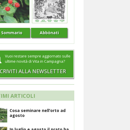
Sommario
Abbònati
Vuoi restare sempre aggiornato sulle
ultime novità di Vita in Campagna?
SCRIVITI ALLA NEWSLETTER
IMI ARTICOLI
Cosa seminare nell’orto ad
agosto
In luglio e agosto il prato ha