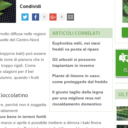
Condividi
0
0
ARTICOLI CORRELATI
molto diffusa nelle regioni
quelle del Centro-Nord
Euphorbia milii, nei mesi
freddi va posta al riparo
iospyros kaki
) può essere
nelle zone di pianura che in
Gli arbusti si possono
o troppo rigidi. Come
trapiantare in inverno
I
e stagioni per il bel
Piante di limone in vaso:
utunno, quando i frutti
come proteggerle dal freddo
Il giusto taglio della legna
ULT
Cioccolatino
per una migliore resa nel
riscaldamento domestico
are, perché non è soggetta
trattamenti
ce bene in terreni fertili
a marzo e aprile è possibile mettere a dimora i kaki finora