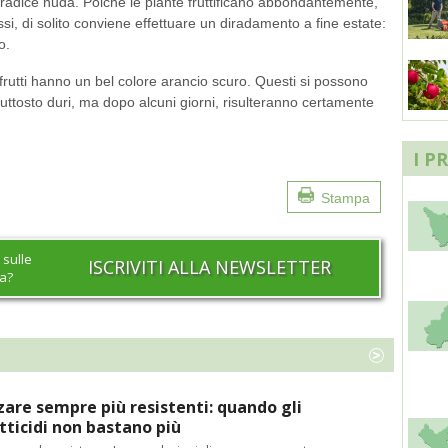
a radice nuda. Poiché le piante fruttificano abbondantemente,
ssi, di solito conviene effettuare un diradamento a fine estate:
o.
i frutti hanno un bel colore arancio scuro. Questi si possono
ttosto duri, ma dopo alcuni giorni, risulteranno certamente
I P
Stampa
 sulle
ISCRIVITI ALLA NEWSLETTER
na?
are sempre più resistenti: quando gli
tticidi non bastano più