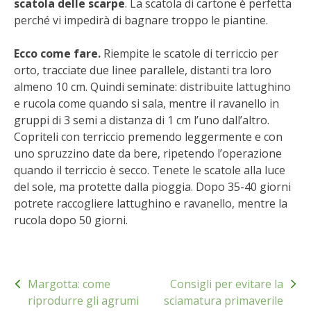
scatola delle scarpe
. La scatola di cartone è perfetta
STIHL
perché vi impedirà di bagnare troppo le piantine.
BLUMEN
Ecco come fare.
Riempite le scatole di terriccio per
orto, tracciate due linee parallele, distanti tra loro
NOCCIOLA DI CALABRIA
almeno 10 cm. Quindi seminate: distribuite lattughino
e rucola come quando si sala, mentre il ravanello in
PELLENC
gruppi di 3 semi a distanza di 1 cm l’uno dall’altro.
Copriteli con terriccio premendo leggermente e con
MEDICINA DEI SEMPLICI
uno spruzzino date da bere, ripetendo l’operazione
quando il terriccio è secco. Tenete le scatole alla luce
SCONTI NOVEMBRE
del sole, ma protette dalla pioggia. Dopo 35-40 giorni
potrete raccogliere lattughino e ravanello, mentre la
COMPO
rucola dopo 50 giorni.
HUSQVARNA
Navigazione
Margotta: come
Consigli per evitare la
articoli
ZAPI GARDEN
riprodurre gli agrumi
sciamatura primaverile