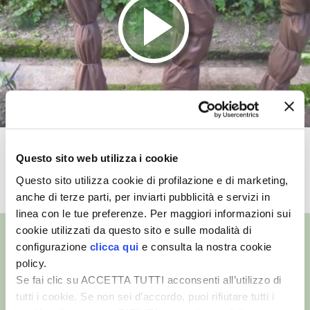
VIGNETO BIO
PENSA ALTERNATIVO
GARDENA
VERONESI
L’imbianchimento del cardo
Questo sito web utilizza i cookie
RIMANI A CONTATTO CON LA NATURA
Questo sito utilizza cookie di profilazione e di marketing,
TUTTI I VIDEO
anche di terze parti, per inviarti pubblicità e servizi in
CRESCERE INSIEME
linea con le tue preferenze. Per maggiori informazioni sui
cookie utilizzati da questo sito e sulle modalità di
ARCHMAN
configurazione
clicca qui
e consulta la nostra cookie
policy.
VITA IN CAMPAGNA LA FIERA
Se fai clic su ACCETTA TUTTI acconsenti all’utilizzo di
©
- Tutti i diritti riservati
tutti i cookie. Se non sei d’accordo, puoi rifiutare tutti i
Edizioni L’Informatore Agrario S.r.l.
NATURALMENTE