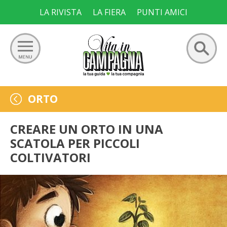
Skip
LA RIVISTA
LA FIERA
PUNTI AMICI
to
content
Ricerca
GIARDINO
ORTO
per:
ORTO
CREARE UN ORTO IN UNA
SCATOLA PER PICCOLI
FRUTTETO
COLTIVATORI
VIGNETO
ALLEVAMENTI