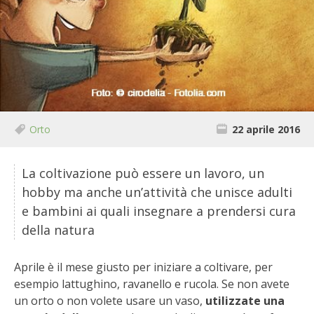
BIODIVERSITÀ
CUCINA
PRODOTTI
FARFALLE DELLA CAMPAGNA
Orto
22 aprile 2016
PICCOLO POLLAIO
La coltivazione può essere un lavoro, un
STORIE DEI LETTORI
hobby ma anche un’attività che unisce adulti
e bambini ai quali insegnare a prendersi cura
CONSERVARE LA FRUTTA
della natura
CONSERVE DELL’ORTO
Aprile è il mese giusto per iniziare a coltivare, per
esempio lattughino, ravanello e rucola. Se non avete
FACEM
un orto o non volete usare un vaso,
utilizzate una