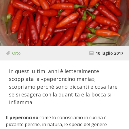
BIODIVERSITÀ
CUCINA
PRODOTTI
FARFALLE DELLA CAMPAGNA
Orto
10 luglio 2017
PICCOLO POLLAIO
In questi ultimi anni è letteralmente
STORIE DEI LETTORI
scoppiata la «peperoncino mania»;
scopriamo perché sono piccanti e cosa fare
CONSERVARE LA FRUTTA
se si esagera con la quantità e la bocca si
infiamma
CONSERVE DELL’ORTO
FACEM
Il
peperoncino
come lo conosciamo in cucina è
piccante perché, in natura, le specie del genere