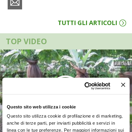
VIGNETO BIO
TUTTI GLI ARTICOLI
PENSA ALTERNATIVO
TOP VIDEO
GARDENA
VERONESI
RIMANI A CONTATTO CON LA NATURA
CRESCERE INSIEME
ARCHMAN
Questo sito web utilizza i cookie
VITA IN CAMPAGNA LA FIERA
Questo sito utilizza cookie di profilazione e di marketing,
anche di terze parti, per inviarti pubblicità e servizi in
NATURALMENTE
linea con le tue preferenze. Per maggiori informazioni sui