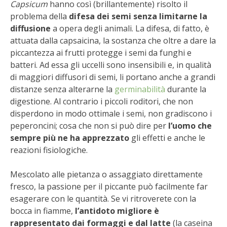
Capsicum
hanno così (brillantemente) risolto il
STIHL
problema della
difesa dei semi senza limitarne la
diffusione
a opera degli animali. La difesa, di fatto, è
BLUMEN
attuata dalla capsaicina, la sostanza che oltre a dare la
piccantezza ai frutti protegge i semi da funghi e
NOCCIOLA DI CALABRIA
batteri. Ad essa gli uccelli sono insensibili e, in qualità
di maggiori diffusori di semi, li portano anche a grandi
PELLENC
distanze senza alterarne la
germinabilità
durante la
digestione. Al contrario i piccoli roditori, che non
MEDICINA DEI SEMPLICI
disperdono in modo ottimale i semi, non gradiscono i
peperoncini; cosa che non si può dire per
l’uomo che
SCONTI NOVEMBRE
sempre più ne ha apprezzato
gli effetti e anche le
reazioni fisiologiche.
COMPO
Mescolato alle pietanza o assaggiato direttamente
HUSQVARNA
fresco, la passione per il piccante può facilmente far
esagerare con le quantità. Se vi ritroverete con la
bocca in fiamme,
l’antidoto migliore è
ZAPI GARDEN
rappresentato dai formaggi e dal latte
(la caseina