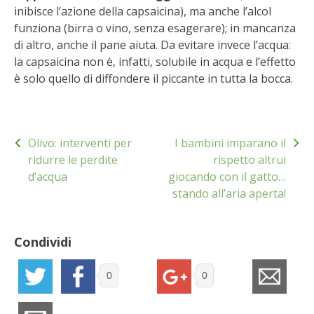
inibisce l’azione della capsaicina), ma anche l’alcol
BENZA
funziona (birra o vino, senza esagerare); in mancanza
di altro, anche il pane aiuta. Da evitare invece l’acqua:
ORTO BIO – TECNICHE DI COLTIVAZIONE
la capsaicina non è, infatti, solubile in acqua e l’effetto
è solo quello di diffondere il piccante in tutta la bocca.
THERMACELL
TAP TRAP
Navigazione
Olivo: interventi per
I bambini imparano il
articoli
IL MIO ORTO
ridurre le perdite
rispetto altrui
d’acqua
giocando con il gatto…
ANIMALI UMANI E NON UMANI
stando all’aria aperta!
IL MIO 2025
Condividi
COLTIVARE L’OLIVO
0
0
CORMIK