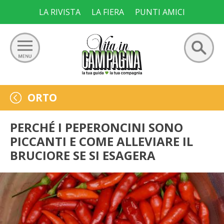
Skip
LA RIVISTA
LA FIERA
PUNTI AMICI
to
content
Ricerca
GIARDINO
ORTO
per:
ORTO
PERCHÉ I PEPERONCINI SONO
PICCANTI E COME ALLEVIARE IL
FRUTTETO
BRUCIORE SE SI ESAGERA
VIGNETO
ALLEVAMENTI