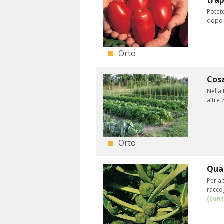
tra
Potete
dopo a
Orto
Cosa
Nella 
altre 
Orto
Quan
Per ap
raccog
(cont