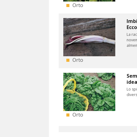
Orto
Imbi
Ecc
La ra
novem
almeno
Orto
Semi
idea
Lo spi
divers
Orto