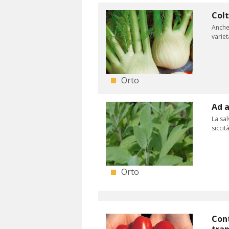
Colt
Anche 
variet
Orto
Ad a
La sal
siccit
Orto
Cont