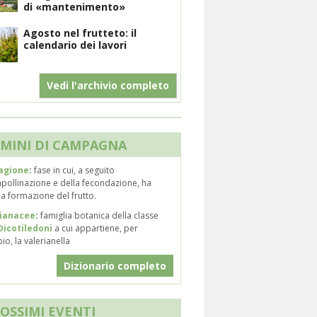
di «mantenimento»
Agosto nel frutteto: il
calendario dei lavori
Vedi l'archivio completo
MINI DI CAMPAGNA
agione
:
fase in cui, a seguito
mpollinazione e della fecondazione, ha
 la formazione del frutto.
rianacee
:
famiglia botanica della classe
Dicotiledoni
a cui appartiene, per
o, la valerianella
Dizionario completo
ROSSIMI EVENTI