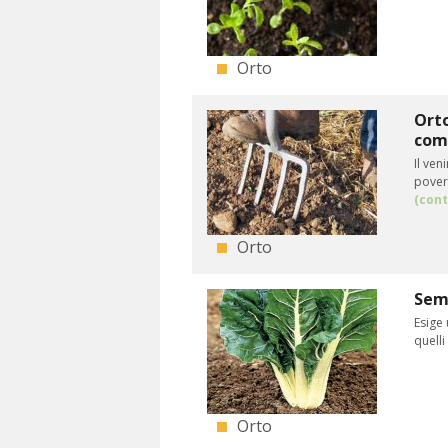
Orto
Orto
com
Il ven
povero
(cont
Orto
Semi
Esige 
quelli
Orto