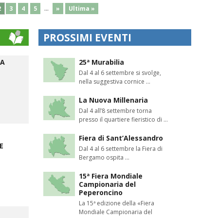
...
2
3
4
5
»
Ultima »
PROSSIMI EVENTI
LA
25ª Murabilia
Dal 4 al 6 settembre si svolge,
nella suggestiva cornice ...
La Nuova Millenaria
Dal 4 all’8 settembre torna
presso il quartiere fieristico di ...
Fiera di Sant’Alessandro
E
Dal 4 al 6 settembre la Fiera di
Bergamo ospita ...
15ª Fiera Mondiale
Campionaria del
Peperoncino
La 15ª edizione della «Fiera
Mondiale Campionaria del