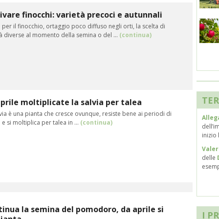
ivare finocchi: varietà precoci e autunnali
per il finocchio, ortaggio poco diffuso negli orti, la scelta di
à diverse al momento della semina o del ...
(continua)
TER
prile moltiplicate la salvia per talea
via è una pianta che cresce ovunque, resiste bene ai periodi di
Alleg
à e si moltiplica per talea in ...
(continua)
dell’i
inizio
Vale
delle
esempi
inua la semina del pomodoro, da aprile si
I P