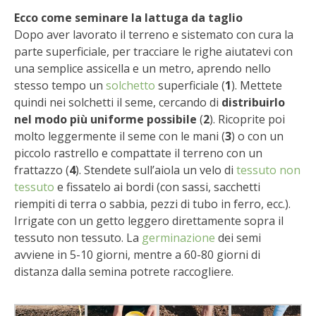
STIHL
Ecco come seminare la lattuga da taglio
Dopo aver lavorato il terreno e sistemato con cura la
BLUMEN
parte superficiale, per tracciare le righe aiutatevi con
una semplice assicella e un metro, aprendo nello
NOCCIOLA DI CALABRIA
stesso tempo un
solchetto
superficiale (
1
). Mettete
quindi nei solchetti il seme, cercando di
distribuirlo
PELLENC
nel modo più uniforme possibile
(
2
). Ricoprite poi
molto leggermente il seme con le mani (
3
) o con un
MEDICINA DEI SEMPLICI
piccolo rastrello e compattate il terreno con un
frattazzo (
4
). Stendete sull’aiola un velo di
tessuto non
SCONTI NOVEMBRE
tessuto
e fissatelo ai bordi (con sassi, sacchetti
riempiti di terra o sabbia, pezzi di tubo in ferro, ecc.).
Irrigate con un getto leggero direttamente sopra il
COMPO
tessuto non tessuto. La
germinazione
dei semi
avviene in 5-10 giorni, mentre a 60-80 giorni di
HUSQVARNA
distanza dalla semina potrete raccogliere.
ZAPI GARDEN