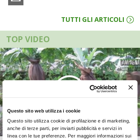
VIGNETO BIO
TUTTI GLI ARTICOLI
PENSA ALTERNATIVO
TOP VIDEO
GARDENA
VERONESI
RIMANI A CONTATTO CON LA NATURA
CRESCERE INSIEME
ARCHMAN
Questo sito web utilizza i cookie
Questo sito utilizza cookie di profilazione e di marketing,
VITA IN CAMPAGNA LA FIERA
anche di terze parti, per inviarti pubblicità e servizi in
linea con le tue preferenze. Per maggiori informazioni sui
NATURALMENTE