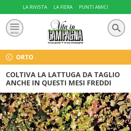
Skip
LA RIVISTA
LA FIERA
PUNTI AMICI
to
content
Ricerca
GIARDINO
ORTO
per:
ORTO
COLTIVA LA LATTUGA DA TAGLIO
ANCHE IN QUESTI MESI FREDDI
FRUTTETO
VIGNETO
ALLEVAMENTI