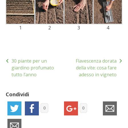
BENZA
ORTO BIO – TECNICHE DI COLTIVAZIONE
1
2
3
4
THERMACELL
TAP TRAP
Navigazione
30 piante per un
Flavescenza dorata
articoli
IL MIO ORTO
giardino profumato
della vite: cosa fare
tutto l’anno
adesso in vigneto
ANIMALI UMANI E NON UMANI
IL MIO 2025
Condividi
COLTIVARE L’OLIVO
0
0
CORMIK