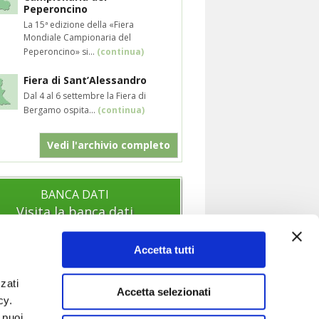
Peperoncino
La 15ª edizione della «Fiera
Mondiale Campionaria del
Peperoncino» si...
(continua)
Fiera di Sant’Alessandro
Dal 4 al 6 settembre la Fiera di
Bergamo ospita...
(continua)
Vedi l'archivio completo
BANCA DATI
Visita la banca dati
Accetta tutti
zati
SOCIAL
Accetta selezionati
icy.
Segui anche i nostri profili social per
 puoi