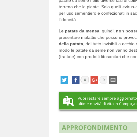
patate da seme nelle diverse fasi di colti
terreno che le piante. Solo quelli «virus-
per uso sementiero e confezionati in sacch
l’idoneità.
L
e patate da mensa
, quindi,
non posso
presentare malattie che possono provoca
della patata
, del tutto invisibili a occhi
modo le patate da seme non vanno desti
(trattate) con prodotti fitosanitari che n
0
0
Vuoi restare sempre aggiornato
ultime novità di Vita in Campag
APPROFONDIMENTO