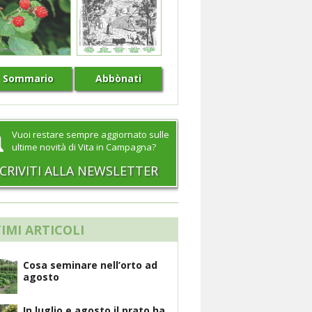
Sommario
Abbònati
Vuoi restare sempre aggiornato sulle
ultime novità di Vita in Campagna?
SCRIVITI ALLA NEWSLETTER
IMI ARTICOLI
Cosa seminare nell’orto ad
agosto
In luglio e agosto il prato ha