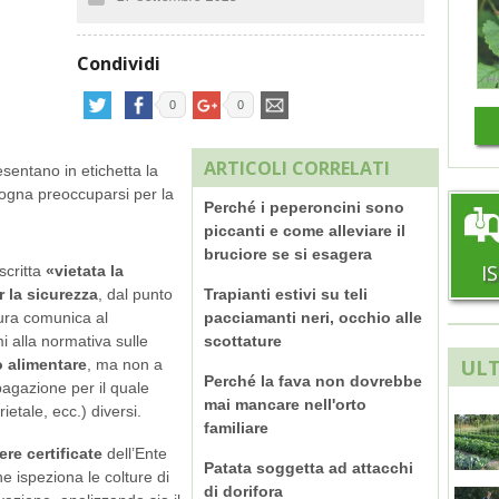
Condividi
0
0
ARTICOLI CORRELATI
sentano in etichetta la
sogna preoccuparsi per la
Perché i peperoncini sono
piccanti e come alleviare il
bruciore se si esagera
I
scritta
«vietata la
 la sicurezza
, dal punto
Trapianti estivi su teli
tura comunica al
pacciamanti neri, occhio alle
 alla normativa sulle
scottature
ULT
o alimentare
, ma non a
Perché la fava non dovrebbe
pagazione per il quale
mai mancare nell'orto
rietale, ecc.) diversi.
familiare
re certificate
dell’Ente
Patata soggetta ad attacchi
e ispeziona le colture di
di dorifora