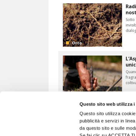
Radi
nost
Sotto 
invisi
dialog
Orto
L’As
uni
Quando
fragra
coltiv
Orto
Questo sito web utilizza i
Questo sito utilizza cookie 
pubblicità e servizi in line
VITA IN CAMPAGNA
da questo sito e sulle mod
© 2026 - Tutti i diritti riservati
Se fai clic su ACCETTA TUTT