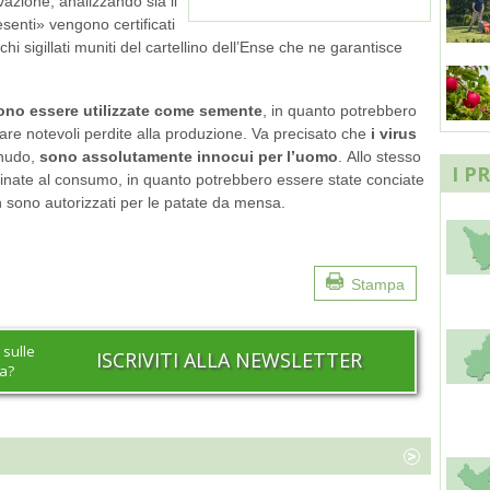
vazione, analizzando sia il
esenti» vengono certificati
i sigillati muniti del cartellino dell’Ense che ne garantisce
no essere utilizzate come semente
, in quanto potrebbero
re notevoli perdite alla produzione. Va precisato che
i virus
o nudo,
sono assolutamente innocui per l’uomo
. Allo stesso
I P
nate al consumo, in quanto potrebbero essere state conciate
on sono autorizzati per le patate da mensa.
Stampa
 sulle
ISCRIVITI ALLA NEWSLETTER
na?