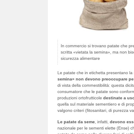
In commercio si trovano patate che pre
scritta «vietata la semina», ma non bi
sicurezza alimentare
Le patate che in etichetta presentano la 
semina» non devono preoccupare per
di vista della commestibilità: questa dici
consumatore che le patate sono conformi
produzioni ortofrutticole
destinate a us
quella sul materiale sementiero e di pro
valgono criteri (fitosanitari, di purezza va
Le patate da seme
, infatti,
devono esse
nazionale per le sementi elette (Ense) ch