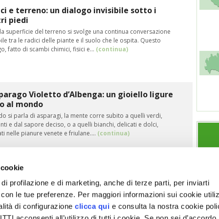
ci e terreno: un dialogo invisibile sotto i
ri piedi
la superficie del terreno si svolge una continua conversazione
bile tra le radici delle piante e il suolo che le ospita. Questo
o, fatto di scambi chimici, fisici e…
(continua)
parago Violetto d’Albenga: un gioiello ligure
co al mondo
 si parla di asparagi, la mente corre subito a quelli verdi,
nti e dal sapore deciso, o a quelli bianchi, delicati e dolci,
ati nelle pianure venete e friulane.…
(continua)
 cookie
di profilazione e di marketing, anche di terze parti, per inviarti
a con le tue preferenze. Per maggiori informazioni sui cookie utiliz
ESPLORA VITA IN CAMPAGNA
SEZIONI
alità di configurazione
clicca qui
e consulta la nostra cookie pol
Chi siamo
Note legali
Giardino
Allevamenti
I acconsenti all’utilizzo di tutti i cookie. Se non sei d’accordo,