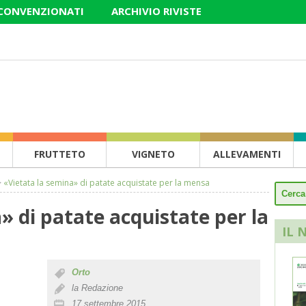
 CONVENZIONATI
ARCHIVIO RIVISTE
FRUTTETO
VIGNETO
ALLEVAMENTI
>
«Vietata la semina» di patate acquistate per la mensa
» di patate acquistate per la
IL 
Orto
la Redazione
17 settembre 2015