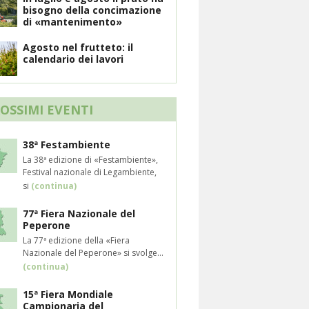
bisogno della concimazione
di «mantenimento»
Agosto nel frutteto: il
calendario dei lavori
ROSSIMI EVENTI
38ª Festambiente
La 38ª edizione di «Festambiente»,
Festival nazionale di Legambiente,
si
(continua)
77ª Fiera Nazionale del
Peperone
La 77ª edizione della «Fiera
Nazionale del Peperone» si svolge...
(continua)
15ª Fiera Mondiale
Campionaria del