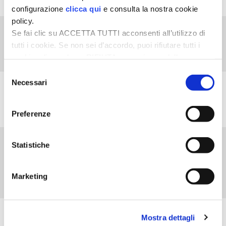
configurazione
clicca qui
e consulta la nostra cookie
policy.
Se fai clic su ACCETTA TUTTI acconsenti all’utilizzo di
La Nuova Millenaria
tutti i cookie. Se non sei d’accordo, puoi rifiutare tutti i
cookie, cliccando su RIFIUTA, o esprimere delle
preferenze selezionando le tipologie di cookie che
Selezione
desideri accettare e cliccando ACCETTA SELEZIONATI.
Necessari
del
Allevamenti
consenso
Fiera di Sant’Alessandro
Preferenze
Orto
Statistiche
15ª Fiera Mondiale
Campionaria del
Marketing
Peperoncino
VEDI L'ARCHIVIO COMPLETO
Mostra dettagli