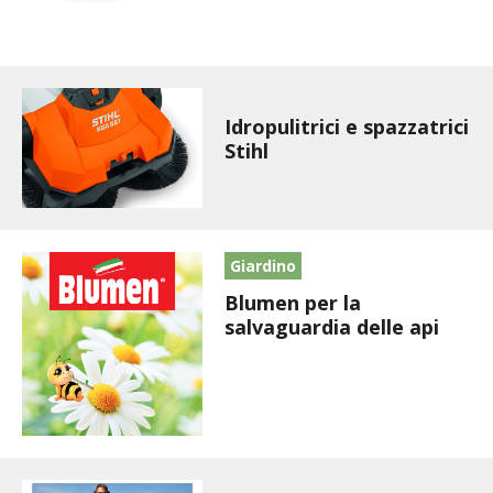
STIHL
BLUMEN
NOCCIOLA DI CALABRIA
Idropulitrici e spazzatrici
Stihl
PELLENC
MEDICINA DEI SEMPLICI
Giardino
SCONTI NOVEMBRE
Blumen per la
salvaguardia delle api
COMPO
HUSQVARNA
ZAPI GARDEN