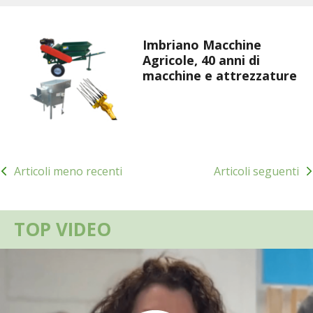
VIGNETO BIO
Imbriano Macchine
PENSA ALTERNATIVO
Agricole, 40 anni di
macchine e attrezzature
GARDENA
VERONESI
Navigazione
RIMANI A CONTATTO CON LA NATURA
Articoli meno recenti
Articoli seguenti
articoli
CRESCERE INSIEME
TOP VIDEO
ARCHMAN
VITA IN CAMPAGNA LA FIERA
NATURALMENTE