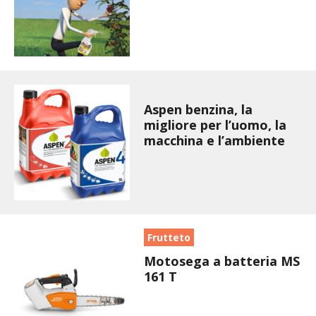
BIODIVERSITÀ
CUCINA
PRODOTTI
FARFALLE DELLA CAMPAGNA
Aspen benzina, la
migliore per l’uomo, la
macchina e l’ambiente
PICCOLO POLLAIO
STORIE DEI LETTORI
CONSERVARE LA FRUTTA
Frutteto
CONSERVE DELL’ORTO
Motosega a batteria MS
161 T
FACEM