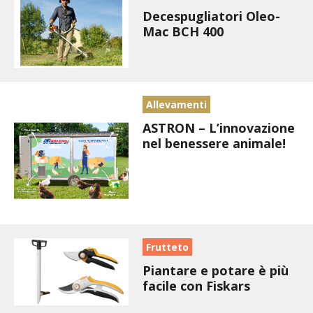
BENZA
Decespugliatori Oleo-
Mac BCH 400
ORTO BIO – TECNICHE DI COLTIVAZIONE
THERMACELL
Allevamenti
TAP TRAP
ASTRON – L’innovazione
nel benessere animale!
IL MIO ORTO
ANIMALI UMANI E NON UMANI
IL MIO 2025
Frutteto
COLTIVARE L’OLIVO
Piantare e potare è più
facile con Fiskars
CORMIK