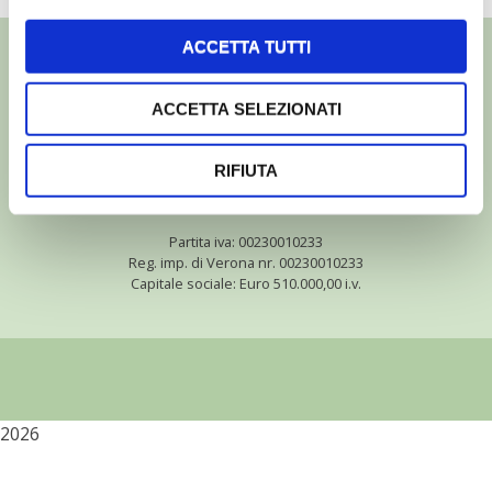
ACCETTA TUTTI
ACCETTA SELEZIONATI
©
- Tutti i diritti riservati
Edizioni L’Informatore Agrario S.r.l.
RIFIUTA
via Bencivenga-Biondani, 16
37133 Verona - Italia
Partita iva: 00230010233
Reg. imp. di Verona nr. 00230010233
Capitale sociale: Euro 510.000,00 i.v.
2026