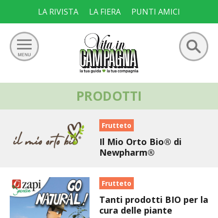
Skip
LA RIVISTA
LA FIERA
PUNTI AMICI
to
content
Ricerca
PRODOTTI
GIARDINO
per:
ORTO
Frutteto
Il Mio Orto Bio® di
FRUTTETO
Newpharm®
VIGNETO
Frutteto
ALLEVAMENTI
Tanti prodotti BIO per la
cura delle piante