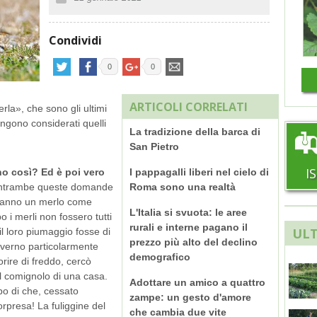
Condividi
0
0
ARTICOLI CORRELATI
erla», che sono gli ultimi
vengono considerati quelli
La tradizione della barca di
San Pietro
I
no così? Ed è poi vero
I pappagalli liberi nel cielo di
ntrambe queste domande
Roma sono una realtà
hanno un merlo come
L'Italia si svuota: le aree
o i merli non fossero tutti
rurali e interne pagano il
ULT
l loro piumaggio fosse di
prezzo più alto del declino
nverno particolarmente
demografico
rire di freddo, cercò
il comignolo di una casa.
Adottare un amico a quattro
po di che, cessato
zampe: un gesto d'amore
orpresa! La fuliggine del
che cambia due vite