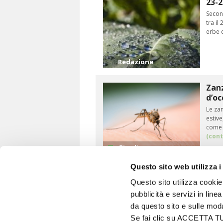
23-2
Second
tra il
erbe d
Redazione
Zanz
d’oc
Le za
estive
come 
(cont
Giardino
Questo sito web utilizza i
Questo sito utilizza cookie 
pubblicità e servizi in line
VITA IN CAMPAGNA
da questo sito e sulle mod
© 2026 - Tutti i diritti riservati
Se fai clic su ACCETTA TUTT