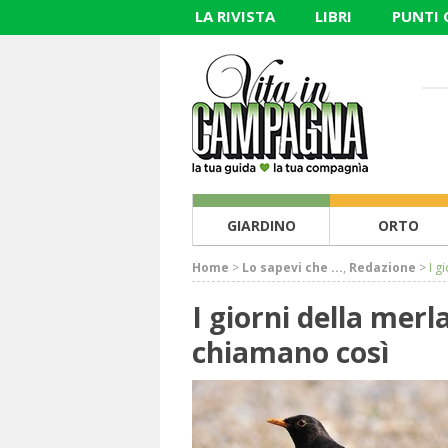
LA RIVISTA
LIBRI
PUNTI
GIARDINO
ORTO
Home
>
Lo sapevi che ...
,
Redazione
>
I g
I giorni della merl
chiamano così