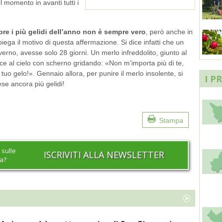
l momento in avanti tutti i
pre i più gelidi dell’anno non è sempre vero
, però anche in
iega il motivo di questa affermazione. Si dice infatti che un
verno, avesse solo 28 giorni. Un merlo infreddolito, giunto al
ce al cielo con scherno gridando: «Non m’importa più di te,
uo gelo!». Gennaio allora, per punire il merlo insolente, si
I P
ese ancora più gelidi!
Stampa
 sulle
ISCRIVITI ALLA NEWSLETTER
na?