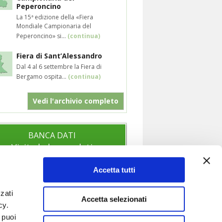
Peperoncino
La 15ª edizione della «Fiera
Mondiale Campionaria del
Peperoncino» si...
(continua)
Fiera di Sant’Alessandro
Dal 4 al 6 settembre la Fiera di
Bergamo ospita...
(continua)
Vedi l'archivio completo
BANCA DATI
Visita la banca dati
Accetta tutti
zati
SOCIAL
Accetta selezionati
icy.
Segui anche i nostri profili social per
 puoi