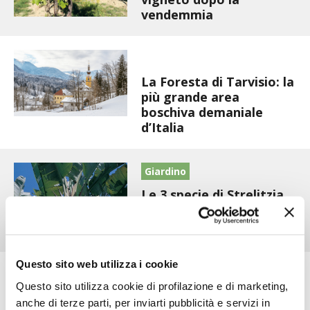
STIHL
vendemmia
BLUMEN
Biodiversità
NOCCIOLA DI CALABRIA
La Foresta di Tarvisio: la
più grande area
boschiva demaniale
PELLENC
d’Italia
MEDICINA DEI SEMPLICI
Giardino
SCONTI NOVEMBRE
Le 3 specie di Strelitzia
più note e coltivate
COMPO
HUSQVARNA
Questo sito web utilizza i cookie
Allevamenti
Questo sito utilizza cookie di profilazione e di marketing,
ZAPI GARDEN
Un pascolo recintato per
anche di terze parti, per inviarti pubblicità e servizi in