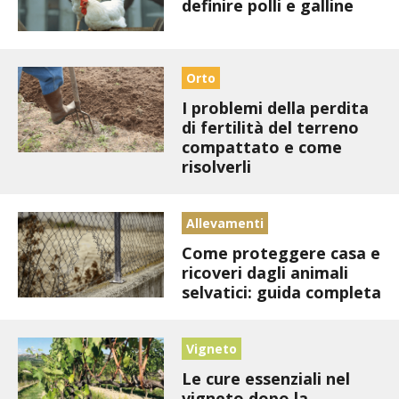
BIODIVERSITÀ
definire polli e galline
CUCINA
Orto
PRODOTTI
I problemi della perdita
di fertilità del terreno
FARFALLE DELLA CAMPAGNA
compattato e come
risolverli
PICCOLO POLLAIO
Allevamenti
STORIE DEI LETTORI
Come proteggere casa e
CONSERVARE LA FRUTTA
ricoveri dagli animali
selvatici: guida completa
CONSERVE DELL’ORTO
Vigneto
FACEM
Le cure essenziali nel
vigneto dopo la