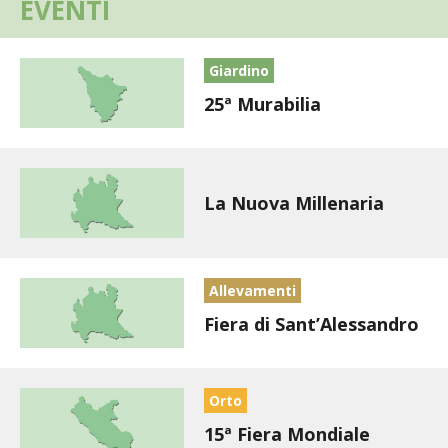
EVENTI
I PARTNER DI VITA IN CAMPAGNA
Giardino
RASIKAL
25ª Murabilia
BIOGENTS
La Nuova Millenaria
Allevamenti
Fiera di Sant’Alessandro
Orto
15ª Fiera Mondiale