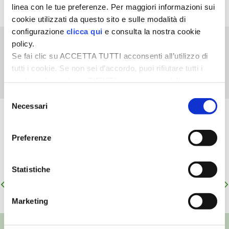
allevare pecore Suffolk
linea con le tue preferenze. Per maggiori informazioni sui
BENZA
cookie utilizzati da questo sito e sulle modalità di
configurazione
clicca qui
e consulta la nostra cookie
ORTO BIO – TECNICHE DI COLTIVAZIONE
Cucina
policy.
Se fai clic su ACCETTA TUTTI acconsenti all’utilizzo di
L’importanza delle fibre
THERMACELL
tutti i cookie. Se non sei d’accordo, puoi rifiutare tutti i
nell’alimentazione di
cookie, cliccando su RIFIUTA, o esprimere delle
tutti i giorni
TAP TRAP
preferenze selezionando le tipologie di cookie che
Selezione
desideri accettare e cliccando ACCETTA SELEZIONATI.
Necessari
del
IL MIO ORTO
Frutteto
consenso
Il mirtillo: un piccolo
Preferenze
ANIMALI UMANI E NON UMANI
frutto dalle grandi virtù
IL MIO 2025
Statistiche
Navigazione
Articoli meno recenti
Articoli seguenti
articoli
COLTIVARE L’OLIVO
Marketing
CORMIK
TOP VIDEO