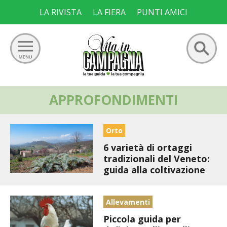
Skip
LA RIVISTA
LA FIERA
PUNTI AMICI
to
content
Ricerca
APPROFONDIMENTI
GIARDINO
per:
ORTO
Orto
6 varietà di ortaggi
FRUTTETO
tradizionali del Veneto:
guida alla coltivazione
VIGNETO
ALLEVAMENTI
Allevamenti
Piccola guida per