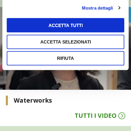
Mostra dettagli
VIGNETO BIO
PENSA ALTERNATIVO
ACCETTA TUTTI
GARDENA
ACCETTA SELEZIONATI
VERONESI
RIFIUTA
RIMANI A CONTATTO CON LA NATURA
CRESCERE INSIEME
ARCHMAN
Waterworks
VITA IN CAMPAGNA LA FIERA
TUTTI I VIDEO
NATURALMENTE