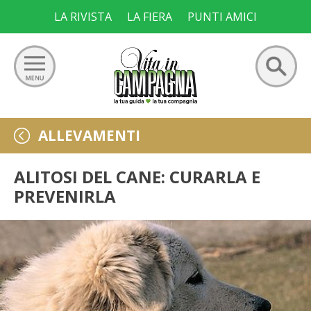
Skip
LA RIVISTA
LA FIERA
PUNTI AMICI
to
content
Ricerca
GIARDINO
ALLEVAMENTI
per:
ORTO
ALITOSI DEL CANE: CURARLA E
PREVENIRLA
FRUTTETO
VIGNETO
ALLEVAMENTI