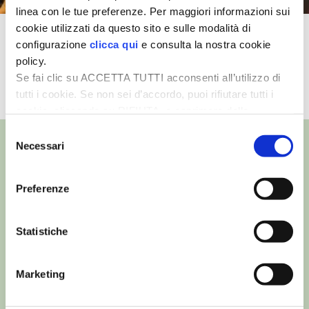
linea con le tue preferenze. Per maggiori informazioni sui
cookie utilizzati da questo sito e sulle modalità di
I PARTNER DI VITA IN CAMPAGNA
L’apicoltura familiare secondo
configurazione
clicca qui
e consulta la nostra cookie
Alessandro Pistoia
policy.
RASIKAL
Se fai clic su ACCETTA TUTTI acconsenti all’utilizzo di
TUTTI I VIDEO
tutti i cookie. Se non sei d’accordo, puoi rifiutare tutti i
BIOGENTS
cookie, cliccando su RIFIUTA, o esprimere delle
preferenze selezionando le tipologie di cookie che
Selezione
desideri accettare e cliccando ACCETTA SELEZIONATI.
Necessari
del
consenso
Preferenze
©
- Tutti i diritti riservati
Edizioni L’Informatore Agrario S.r.l.
via Bencivenga-Biondani, 16
Statistiche
37133 Verona - Italia
Partita iva: 00230010233
Reg. imp. di Verona nr. 00230010233
Marketing
Capitale sociale: Euro 510.000,00 i.v.