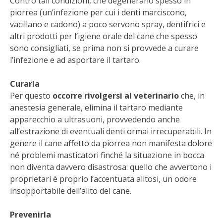
Contro tali condizioni, che degenerano spesso in
STIHL
piorrea (un’infezione per cui i denti marciscono,
vacillano e cadono) a poco servono spray, dentifrici e
BLUMEN
altri prodotti per l’igiene orale del cane che spesso
sono consigliati, se prima non si provvede a curare
NOCCIOLA DI CALABRIA
l’infezione e ad asportare il tartaro.
PELLENC
Curarla
Per questo
occorre rivolgersi al veterinario
che, in
MEDICINA DEI SEMPLICI
anestesia generale, elimina il tartaro mediante
apparecchio a ultrasuoni, provvedendo anche
SCONTI NOVEMBRE
all’estrazione di eventuali denti ormai irrecuperabili. In
genere il cane affetto da piorrea non manifesta dolore
né problemi masticatori finché la situazione in bocca
COMPO
non diventa davvero disastrosa: quello che avvertono i
proprietari è proprio l’accentuata alitosi, un odore
HUSQVARNA
insopportabile dell’alito del cane.
ZAPI GARDEN
Prevenirla