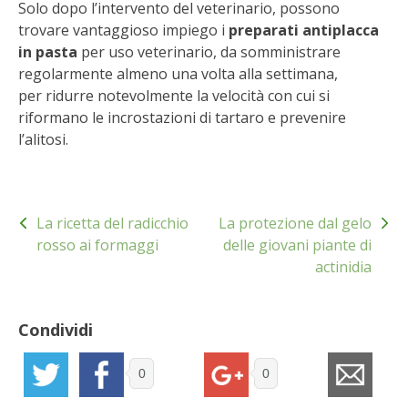
Solo dopo l’intervento del veterinario, possono
BENZA
trovare vantaggioso impiego i
preparati antiplacca
in pasta
per uso veterinario, da somministrare
ORTO BIO – TECNICHE DI COLTIVAZIONE
regolarmente almeno una volta alla settimana,
per ridurre notevolmente la velocità con cui si
THERMACELL
riformano le incrostazioni di tartaro e prevenire
l’alitosi.
TAP TRAP
IL MIO ORTO
Navigazione
La ricetta del radicchio
La protezione dal gelo
articoli
rosso ai formaggi
delle giovani piante di
ANIMALI UMANI E NON UMANI
actinidia
IL MIO 2025
Condividi
COLTIVARE L’OLIVO
0
0
CORMIK