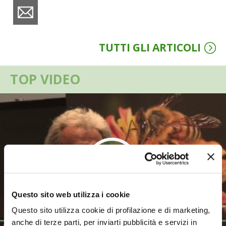
VIGNETO BIO
PENSA ALTERNATIVO
TUTTI GLI ARTICOLI
GARDENA
TOP VIDEO
VERONESI
RIMANI A CONTATTO CON LA NATURA
CRESCERE INSIEME
ARCHMAN
Questo sito web utilizza i cookie
VITA IN CAMPAGNA LA FIERA
Questo sito utilizza cookie di profilazione e di marketing,
NATURALMENTE
anche di terze parti, per inviarti pubblicità e servizi in