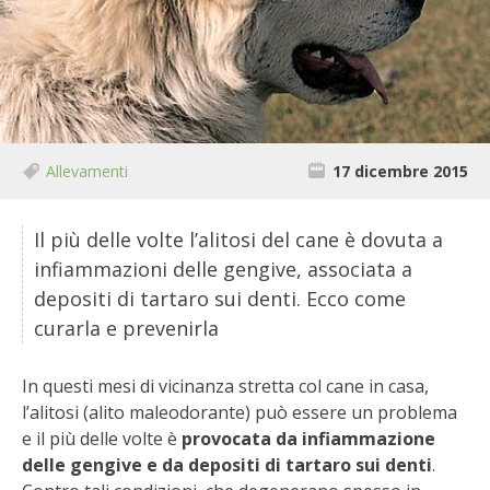
BIODIVERSITÀ
CUCINA
PRODOTTI
FARFALLE DELLA CAMPAGNA
Allevamenti
17 dicembre 2015
PICCOLO POLLAIO
Il più delle volte l’alitosi del cane è dovuta a
infiammazioni delle gengive, associata a
STORIE DEI LETTORI
depositi di tartaro sui denti. Ecco come
curarla e prevenirla
CONSERVARE LA FRUTTA
In questi mesi di vicinanza stretta col cane in casa,
CONSERVE DELL’ORTO
l’alitosi (alito maleodorante) può essere un problema
e il più delle volte è
provocata da infiammazione
FACEM
delle gengive e da depositi di tartaro sui denti
.