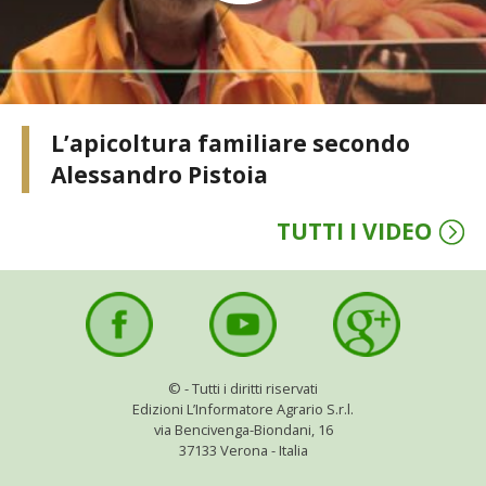
I PARTNER DI VITA IN CAMPAGNA
RASIKAL
L’apicoltura familiare secondo
BIOGENTS
Alessandro Pistoia
TUTTI I VIDEO
©
- Tutti i diritti riservati
Edizioni L’Informatore Agrario S.r.l.
via Bencivenga-Biondani, 16
37133 Verona - Italia