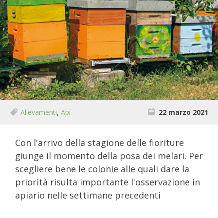
BIODIVERSITÀ
CUCINA
PRODOTTI
FARFALLE DELLA CAMPAGNA
PICCOLO POLLAIO
Allevamenti
,
Api
22 marzo 2021
STORIE DEI LETTORI
Con l'arrivo della stagione delle fioriture
CONSERVARE LA FRUTTA
giunge il momento della posa dei melari. Per
scegliere bene le colonie alle quali dare la
CONSERVE DELL’ORTO
priorità risulta importante l'osservazione in
apiario nelle settimane precedenti
FACEM