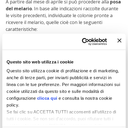
A partire dal mese di aprile si può procedere alla
posa
STIHL
del melario
. In base alle indicazioni raccolte durante
le visite precedenti, individuate le colonie pronte a
BLUMEN
ricevere il melario, quelle cioè con le seguenti
caratteristiche:
NOCCIOLA DI CALABRIA
sviluppo del nido completo, con le api che
PELLENC
occupano tutti i telaini;
api ceraiole (cioè addette alla costruzione dei favi
MEDICINA DEI SEMPLICI
Questo sito web utilizza i cookie
nuovi) che tendono a costruire favi verso l’alto,
ricoprendo la parte alta dei telaini e la stecca
Questo sito utilizza cookie di profilazione e di marketing,
SCONTI NOVEMBRE
portafavo con cera fresca (riconoscibile per il
anche di terze parti, per inviarti pubblicità e servizi in
colore bianco-giallo chiaro);
linea con le tue preferenze. Per maggiori informazioni sui
COMPO
presenza di una regina giovane.
cookie utilizzati da questo sito e sulle modalità di
configurazione
clicca qui
e consulta la nostra cookie
È utile spingere alla salita al melario anche le famiglie
HUSQVARNA
policy.
che non hanno occupato totalmente i favi del nido. In
Se fai clic su ACCETTA TUTTI acconsenti all’utilizzo di
questo modo approfitterete della fioritura più
tutti i cookie. Se non sei d’accordo, puoi rifiutare tutti i
ZAPI GARDEN
importante della vostra zona per la raccolta di miele,
cookie, cliccando su RIFIUTA, o esprimere delle