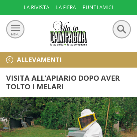
Skip
LA RIVISTA
LA FIERA
PUNTI AMICI
to
content
Ricerca
GIARDINO
ALLEVAMENTI
per:
ORTO
VISITA ALL’APIARIO DOPO AVER
TOLTO I MELARI
FRUTTETO
VIGNETO
ALLEVAMENTI