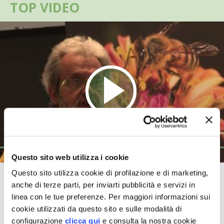
TOP VIDEO
VIGNETO BIO
PENSA ALTERNATIVO
GARDENA
VERONESI
RIMANI A CONTATTO CON LA NATURA
CRESCERE INSIEME
Questo sito web utilizza i cookie
ARCHMAN
Questo sito utilizza cookie di profilazione e di marketing,
L’apicoltura familiare secondo
anche di terze parti, per inviarti pubblicità e servizi in
Alessandro Pistoia
VITA IN CAMPAGNA LA FIERA
linea con le tue preferenze. Per maggiori informazioni sui
cookie utilizzati da questo sito e sulle modalità di
TUTTI I VIDEO
NATURALMENTE
configurazione
clicca qui
e consulta la nostra cookie