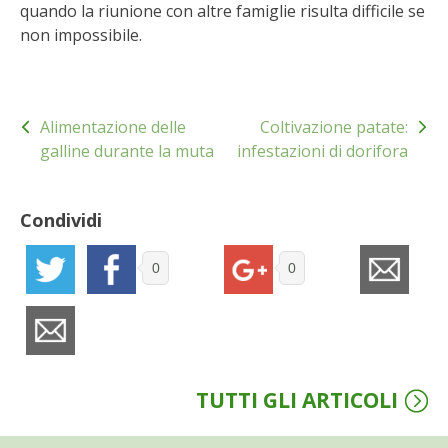
quando la riunione con altre famiglie risulta difficile se
BENZA
non impossibile.
ORTO BIO – TECNICHE DI COLTIVAZIONE
Navigazione
THERMACELL
Alimentazione delle
Coltivazione patate:
articoli
galline durante la muta
infestazioni di dorifora
TAP TRAP
Condividi
IL MIO ORTO
0
0
ANIMALI UMANI E NON UMANI
IL MIO 2025
COLTIVARE L’OLIVO
TUTTI GLI ARTICOLI
CORMIK