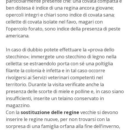
particolarmente presente che: una covata compatta e
STIHL
ben distesa è indice di una regina ancora giovane;
opercoli integri e chiari sono indice di covata sana;
BLUMEN
cellette di covata isolate nel favo, magari con
l’opercolo forato, sono indice della presenza di peste
NOCCIOLA DI CALABRIA
americana.
PELLENC
In caso di dubbio potete effettuare la «prova dello
stecchino»; immergete uno stecchino di legno nella
MEDICINA DEI SEMPLICI
celletta: se estraendolo porta con sé una poltiglia
filante la colonia è infetta e in tal caso occorre
SCONTI NOVEMBRE
rivolgersi ai Servizi veterinari competenti nel
territorio. Durante la visita verificate anche la
presenza delle scorte di miele e polline e, in caso siano
COMPO
insufficienti, inserite un telaino conservato in
magazzino.
HUSQVARNA
Con la
sostituzione delle regine
vecchie si devono
inserire le regine nuove, per non trovarsi con la
ZAPI GARDEN
sorpresa di una famiglia orfana alla fine dell’inverno,