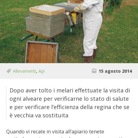
BIODIVERSITÀ
CUCINA
PRODOTTI
FARFALLE DELLA CAMPAGNA
PICCOLO POLLAIO
Allevamenti
,
Api
15 agosto 2014
STORIE DEI LETTORI
Dopo aver tolto i melari effettuate la visita di
CONSERVARE LA FRUTTA
ogni alveare per verificarne lo stato di salute
e per verificare l’efficienza della regina che se
CONSERVE DELL’ORTO
è vecchia va sostituita
FACEM
Quando vi recate in visita all’apiario tenete