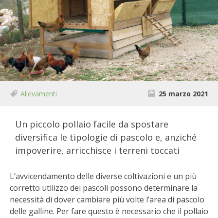
BIODIVERSITÀ
CUCINA
PRODOTTI
FARFALLE DELLA CAMPAGNA
Allevamenti
25 marzo 2021
PICCOLO POLLAIO
STORIE DEI LETTORI
Un piccolo pollaio facile da spostare
diversifica le tipologie di pascolo e, anziché
CONSERVARE LA FRUTTA
impoverire, arricchisce i terreni toccati
CONSERVE DELL’ORTO
L’avvicendamento delle diverse coltivazioni e un più
corretto utilizzo dei pascoli possono determinare la
FACEM
necessità di dover cambiare più volte l’area di pascolo
delle galline. Per fare questo è necessario che il pollaio