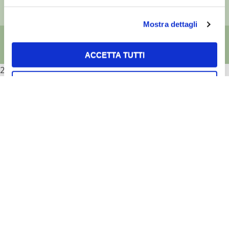
Capitale sociale: Euro 510.000,00 i.v.
Mostra dettagli
ACCETTA TUTTI
2026
ACCETTA SELEZIONATI
RIFIUTA