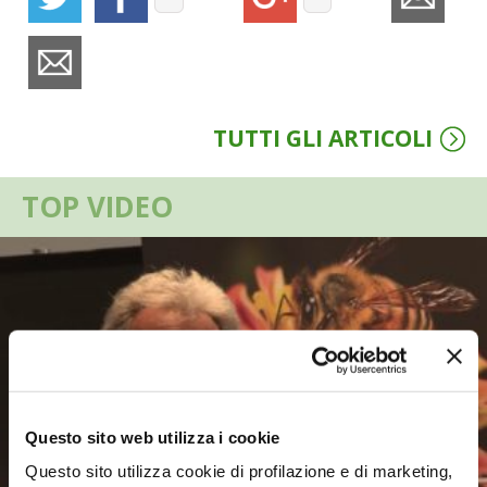
VIGNETO BIO
PENSA ALTERNATIVO
TUTTI GLI ARTICOLI
GARDENA
TOP VIDEO
VERONESI
RIMANI A CONTATTO CON LA NATURA
CRESCERE INSIEME
ARCHMAN
VITA IN CAMPAGNA LA FIERA
Questo sito web utilizza i cookie
Questo sito utilizza cookie di profilazione e di marketing,
NATURALMENTE