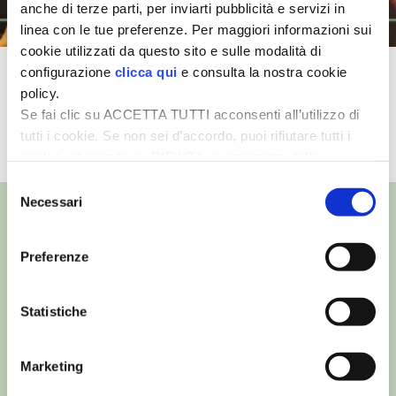
anche di terze parti, per inviarti pubblicità e servizi in
linea con le tue preferenze. Per maggiori informazioni sui
I PARTNER DI VITA IN CAMPAGNA
cookie utilizzati da questo sito e sulle modalità di
configurazione
clicca qui
e consulta la nostra cookie
L’apicoltura familiare secondo
RASIKAL
policy.
Alessandro Pistoia
Se fai clic su ACCETTA TUTTI acconsenti all’utilizzo di
BIOGENTS
tutti i cookie. Se non sei d’accordo, puoi rifiutare tutti i
TUTTI I VIDEO
cookie, cliccando su RIFIUTA, o esprimere delle
preferenze selezionando le tipologie di cookie che
Selezione
desideri accettare e cliccando ACCETTA SELEZIONATI.
Necessari
del
consenso
Preferenze
©
- Tutti i diritti riservati
Edizioni L’Informatore Agrario S.r.l.
Statistiche
via Bencivenga-Biondani, 16
37133 Verona - Italia
Partita iva: 00230010233
Marketing
Reg. imp. di Verona nr. 00230010233