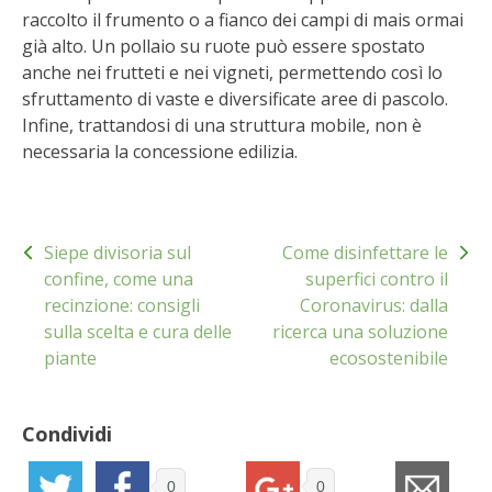
raccolto il frumento o a fianco dei campi di mais ormai
BENZA
già alto. Un pollaio su ruote può essere spostato
anche nei frutteti e nei vigneti, permettendo così lo
ORTO BIO – TECNICHE DI COLTIVAZIONE
sfruttamento di vaste e diversificate aree di pascolo.
Infine, trattandosi di una struttura mobile, non è
THERMACELL
necessaria la concessione edilizia.
TAP TRAP
Navigazione
IL MIO ORTO
Siepe divisoria sul
Come disinfettare le
articoli
confine, come una
superfici contro il
ANIMALI UMANI E NON UMANI
recinzione: consigli
Coronavirus: dalla
sulla scelta e cura delle
ricerca una soluzione
piante
ecosostenibile
IL MIO 2025
COLTIVARE L’OLIVO
Condividi
CORMIK
0
0