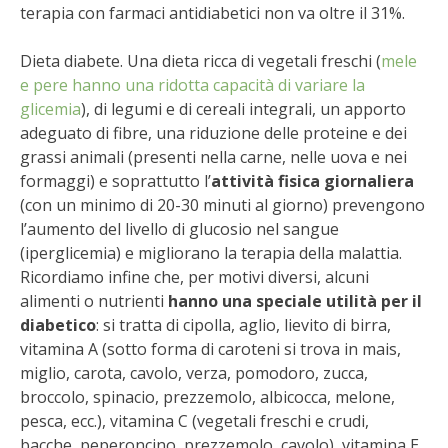
STIHL
terapia con farmaci antidiabetici non va oltre il 31%.
Dieta diabete. Una dieta ricca di vegetali freschi (
mele
BLUMEN
e pere hanno una ridotta capacità di variare la
glicemia
), di legumi e di cereali integrali, un apporto
NOCCIOLA DI CALABRIA
adeguato di fibre, una riduzione delle proteine e dei
grassi animali (presenti nella carne, nelle uova e nei
PELLENC
formaggi) e soprattutto l’
attività fisica giornaliera
(con un minimo di 20-30 minuti al giorno) prevengono
MEDICINA DEI SEMPLICI
l’aumento del livello di glucosio nel sangue
(iperglicemia) e migliorano la terapia della malattia.
SCONTI NOVEMBRE
Ricordiamo infine che, per motivi diversi, alcuni
alimenti o nutrienti
hanno una speciale utilità per il
COMPO
diabetico
: si tratta di cipolla, aglio, lievito di birra,
vitamina A (sotto forma di caroteni si trova in mais,
HUSQVARNA
miglio, carota, cavolo, verza, pomodoro, zucca,
broccolo, spinacio, prezzemolo, albicocca, melone,
ZAPI GARDEN
pesca, ecc.), vitamina C (vegetali freschi e crudi,
bacche, peperoncino, prezzemolo, cavolo), vitamina E