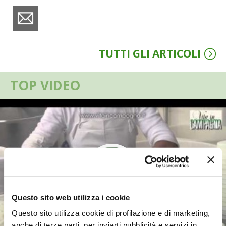
VIGNETO BIO
PENSA ALTERNATIVO
TUTTI GLI ARTICOLI
GARDENA
TOP VIDEO
VERONESI
RIMANI A CONTATTO CON LA NATURA
CRESCERE INSIEME
ARCHMAN
VITA IN CAMPAGNA LA FIERA
Questo sito web utilizza i cookie
Questo sito utilizza cookie di profilazione e di marketing,
NATURALMENTE
anche di terze parti, per inviarti pubblicità e servizi in