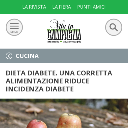
Skip
LA RIVISTA
LA FIERA
PUNTI AMICI
to
content
Ricerca
GIARDINO
CUCINA
per:
ORTO
DIETA DIABETE. UNA CORRETTA
ALIMENTAZIONE RIDUCE
FRUTTETO
INCIDENZA DIABETE
VIGNETO
ALLEVAMENTI