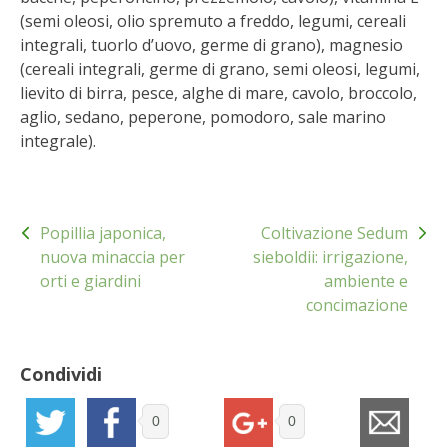
(semi oleosi, olio spremuto a freddo, legumi, cereali
BENZA
integrali, tuorlo d’uovo, germe di grano), magnesio
(cereali integrali, germe di grano, semi oleosi, legumi,
ORTO BIO – TECNICHE DI COLTIVAZIONE
lievito di birra, pesce, alghe di mare, cavolo, broccolo,
aglio, sedano, peperone, pomodoro, sale marino
THERMACELL
integrale).
TAP TRAP
Navigazione
IL MIO ORTO
Popillia japonica,
Coltivazione Sedum
articoli
nuova minaccia per
sieboldii: irrigazione,
ANIMALI UMANI E NON UMANI
orti e giardini
ambiente e
concimazione
IL MIO 2025
Condividi
COLTIVARE L’OLIVO
0
0
CORMIK