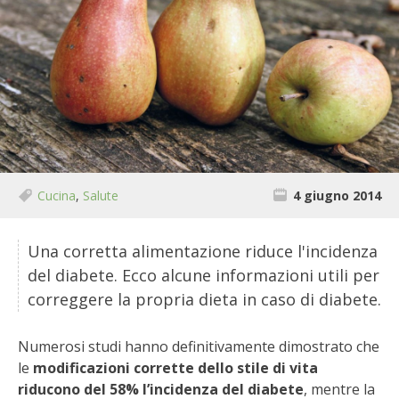
BIODIVERSITÀ
CUCINA
PRODOTTI
FARFALLE DELLA CAMPAGNA
PICCOLO POLLAIO
Cucina
,
Salute
4 giugno 2014
STORIE DEI LETTORI
Una corretta alimentazione riduce l'incidenza
CONSERVARE LA FRUTTA
del diabete. Ecco alcune informazioni utili per
correggere la propria dieta in caso di diabete.
CONSERVE DELL’ORTO
Numerosi studi hanno definitivamente dimostrato che
FACEM
le
modificazioni corrette dello stile di vita
riducono del 58% l’incidenza del diabete
, mentre la