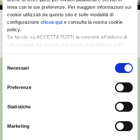
linea con le tue preferenze. Per maggiori informazioni sui
I PARTNER DI VITA IN CAMPAGNA
cookie utilizzati da questo sito e sulle modalità di
La produzione del formaggio
configurazione
clicca qui
e consulta la nostra cookie
Montébore
RASIKAL
policy.
Se fai clic su ACCETTA TUTTI acconsenti all’utilizzo di
tutti i cookie. Se non sei d’accordo, puoi rifiutare tutti i
BIOGENTS
TUTTI I VIDEO
cookie, cliccando su RIFIUTA, o esprimere delle
preferenze selezionando le tipologie di cookie che
Selezione
desideri accettare e cliccando ACCETTA SELEZIONATI.
Necessari
del
consenso
Preferenze
©
- Tutti i diritti riservati
Edizioni L’Informatore Agrario S.r.l.
via Bencivenga-Biondani, 16
Statistiche
37133 Verona - Italia
Partita iva: 00230010233
Marketing
Reg. imp. di Verona nr. 00230010233
Capitale sociale: Euro 510.000,00 i.v.