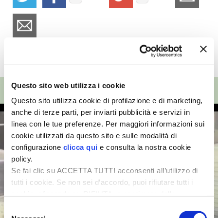
I PARTNER DI VITA IN CAMPAGNA
RASIKAL
TUTTI GLI ARTICOLI
BIOGENTS
Questo sito web utilizza i cookie
TOP VIDEO
Questo sito utilizza cookie di profilazione e di marketing,
anche di terze parti, per inviarti pubblicità e servizi in
linea con le tue preferenze. Per maggiori informazioni sui
cookie utilizzati da questo sito e sulle modalità di
configurazione
clicca qui
e consulta la nostra cookie
policy.
Se fai clic su ACCETTA TUTTI acconsenti all’utilizzo di
tutti i cookie. Se non sei d’accordo, puoi rifiutare tutti i
cookie, cliccando su RIFIUTA, o esprimere delle
preferenze selezionando le tipologie di cookie che
Selezione
desideri accettare e cliccando ACCETTA SELEZIONATI.