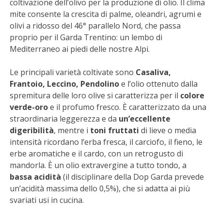
coltivazione dell’olivo per la produzione di olio. Il clima
BENZA
mite consente la crescita di palme, oleandri, agrumi e
olivi a ridosso del 46° parallelo Nord, che passa
ORTO BIO – TECNICHE DI COLTIVAZIONE
proprio per il Garda Trentino: un lembo di
Mediterraneo ai piedi delle nostre Alpi.
THERMACELL
Le principali varietà coltivate sono
Casaliva,
Frantoio, Leccino, Pendolino
e l’olio ottenuto dalla
TAP TRAP
spremitura delle loro olive si caratterizza per il
colore
verde-oro
e il profumo fresco. È caratterizzato da una
IL MIO ORTO
straordinaria leggerezza e da
un’eccellente
digeribilità
, mentre i
toni fruttati
di lieve o media
ANIMALI UMANI E NON UMANI
intensità ricordano l’erba fresca, il carciofo, il fieno, le
erbe aromatiche e il cardo, con un retrogusto di
IL MIO 2025
mandorla. È un olio extravergine a tutto tondo, a
bassa acidità
(il disciplinare della Dop Garda prevede
COLTIVARE L’OLIVO
un’acidità massima dello 0,5%), che si adatta ai più
svariati usi in cucina.
CORMIK