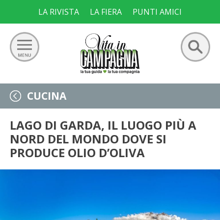
Skip
LA RIVISTA
LA FIERA
PUNTI AMICI
to
content
Ricerca
GIARDINO
CUCINA
per:
ORTO
LAGO DI GARDA, IL LUOGO PIÙ A
NORD DEL MONDO DOVE SI
FRUTTETO
PRODUCE OLIO D’OLIVA
VIGNETO
ALLEVAMENTI