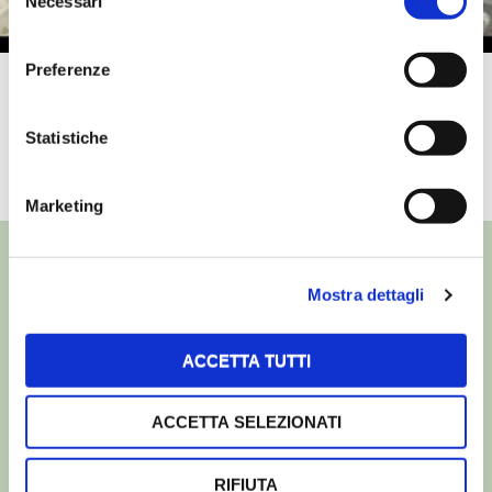
Necessari
del
consenso
Preferenze
La produzione del formaggio
Montébore
Statistiche
TUTTI I VIDEO
Marketing
Mostra dettagli
©
- Tutti i diritti riservati
ACCETTA TUTTI
Edizioni L’Informatore Agrario S.r.l.
via Bencivenga-Biondani, 16
37133 Verona - Italia
ACCETTA SELEZIONATI
Partita iva: 00230010233
Reg. imp. di Verona nr. 00230010233
RIFIUTA
Capitale sociale: Euro 510.000,00 i.v.