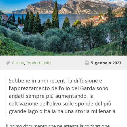
BIODIVERSITÀ
CUCINA
PRODOTTI
FARFALLE DELLA CAMPAGNA
PICCOLO POLLAIO
Cucina
,
Prodotti tipici
5 gennaio 2023
STORIE DEI LETTORI
Sebbene in anni recenti la diffusione e
CONSERVARE LA FRUTTA
l’apprezzamento dell’olio del Garda sono
andati sempre più aumentando, la
CONSERVE DELL’ORTO
coltivazione dell'olivo sulle sponde del più
grande lago d'Italia ha una storia millenaria
FACEM
Il primo documento che ne attesta la coltivazione,