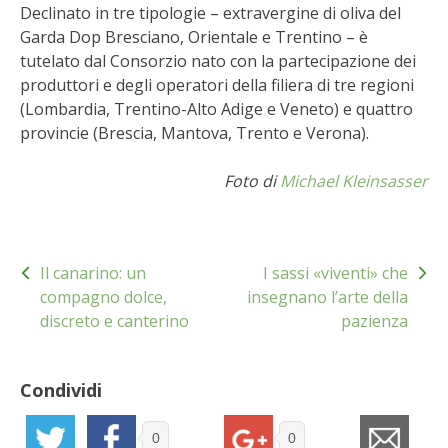
Declinato in tre tipologie – extravergine di oliva del
VIGNETO BIO
Garda Dop Bresciano, Orientale e Trentino – è
tutelato dal Consorzio nato con la partecipazione dei
PENSA ALTERNATIVO
produttori e degli operatori della filiera di tre regioni
(Lombardia, Trentino-Alto Adige e Veneto) e quattro
provincie (Brescia, Mantova, Trento e Verona).
GARDENA
Foto di
Michael Kleinsasser
VERONESI
RIMANI A CONTATTO CON LA NATURA
Navigazione
Il canarino: un
I sassi «viventi» che
articoli
CRESCERE INSIEME
compagno dolce,
insegnano l’arte della
discreto e canterino
pazienza
ARCHMAN
VITA IN CAMPAGNA LA FIERA
Condividi
NATURALMENTE
0
0