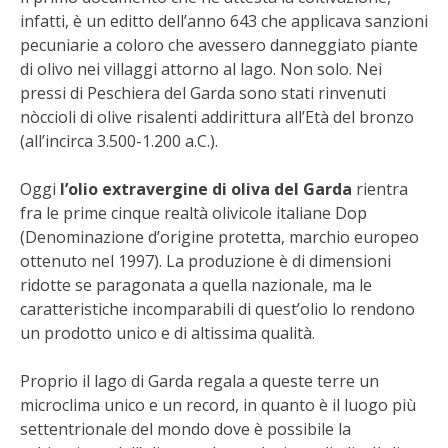
STIHL
infatti, è un editto dell’anno 643 che applicava sanzioni
pecuniarie a coloro che avessero danneggiato piante
BLUMEN
di olivo nei villaggi attorno al lago. Non solo. Nei
pressi di Peschiera del Garda sono stati rinvenuti
NOCCIOLA DI CALABRIA
nòccioli di olive risalenti addirittura all’Età del bronzo
(all’incirca 3.500-1.200 a.C.).
PELLENC
Oggi
l’olio extravergine di oliva del Garda
rientra
fra le prime cinque realtà olivicole italiane Dop
MEDICINA DEI SEMPLICI
(Denominazione d’origine protetta, marchio europeo
ottenuto nel 1997). La produzione è di dimensioni
SCONTI NOVEMBRE
ridotte se paragonata a quella nazionale, ma le
caratteristiche incomparabili di quest’olio lo rendono
COMPO
un prodotto unico e di altissima qualità.
HUSQVARNA
Proprio il lago di Garda regala a queste terre un
microclima unico e un record, in quanto è il luogo più
ZAPI GARDEN
settentrionale del mondo dove è possibile la