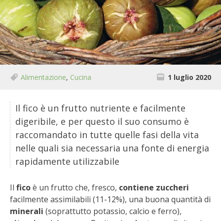
BIODIVERSITÀ
CUCINA
PRODOTTI
FARFALLE DELLA CAMPAGNA
Alimentazione
,
Cucina
1 luglio 2020
PICCOLO POLLAIO
Il fico è un frutto nutriente e facilmente
digeribile, e per questo il suo consumo è
STORIE DEI LETTORI
raccomandato in tutte quelle fasi della vita
nelle quali sia necessaria una fonte di energia
CONSERVARE LA FRUTTA
rapidamente utilizzabile
CONSERVE DELL’ORTO
Il
fico
è un frutto che, fresco,
contiene zuccheri
facilmente assimilabili (11-12%), una buona quantità di
FACEM
minerali
(soprattutto potassio, calcio e ferro),