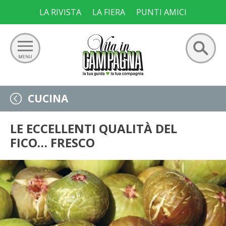
Skip
LA RIVISTA
LA FIERA
PUNTI AMICI
to
content
Ricerca
GIARDINO
CUCINA
per:
ORTO
LE ECCELLENTI QUALITÀ DEL
FICO… FRESCO
FRUTTETO
VIGNETO
ALLEVAMENTI