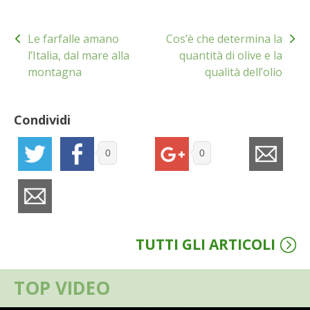
BENZA
Navigazione
Le farfalle amano
Cos’è che determina la
articoli
ORTO BIO – TECNICHE DI COLTIVAZIONE
l’Italia, dal mare alla
quantità di olive e la
montagna
qualità dell’olio
THERMACELL
Condividi
TAP TRAP
0
0
IL MIO ORTO
ANIMALI UMANI E NON UMANI
IL MIO 2025
TUTTI GLI ARTICOLI
COLTIVARE L’OLIVO
TOP VIDEO
CORMIK