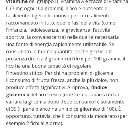
vitamine
del gruppo B, vitamina A e tracce di vitamina
STIHL
C (7 mg ogni 100 grammi). Il fico è nutriente e
facilmente digeribile, motivo per cui è alimento
BLUMEN
raccomandato in tutte quelle fasi della vita (come
l’infanzia, l’adolescenza, la gravidanza, l’attività
NOCCIOLA DI CALABRIA
sportiva, la convalescenza) nelle quali è necessaria
una fonte di energia rapidamente utilizzabile. Se
PELLENC
consumato in buona quantità, anche grazie alla
presenza di circa 2 grammi di
fibre
per 100 grammi, il
MEDICINA DEI SEMPLICI
fico ha una buona capacità di regolare
l’intestino stitico. Per chi ha problemi di glicemia
SCONTI NOVEMBRE
il consumo di frutta fresca, anche la più dolce, non
produce effetti significativi. A riprova,
l’indice
COMPO
glicemico
del fico fresco (cioè la sua capacità di far
variare la glicemia dopo il suo consumo) è solamente
di 35 (il pane bianco ha un indice glicemico di 100). È
HUSQVARNA
opportuno, tuttavia, che il consumo sia moderato (per
esempio 2 fichi al giorno).
ZAPI GARDEN