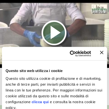
VIGNETO BIO
PENSA ALTERNATIVO
GARDENA
VERONESI
RIMANI A CONTATTO CON LA NATURA
CRESCERE INSIEME
Questo sito web utilizza i cookie
La produzione del formaggio
Questo sito utilizza cookie di profilazione e di marketing,
ARCHMAN
Montébore
anche di terze parti, per inviarti pubblicità e servizi in
linea con le tue preferenze. Per maggiori informazioni sui
VITA IN CAMPAGNA LA FIERA
TUTTI I VIDEO
cookie utilizzati da questo sito e sulle modalità di
configurazione
clicca qui
e consulta la nostra cookie
NATURALMENTE
policy.