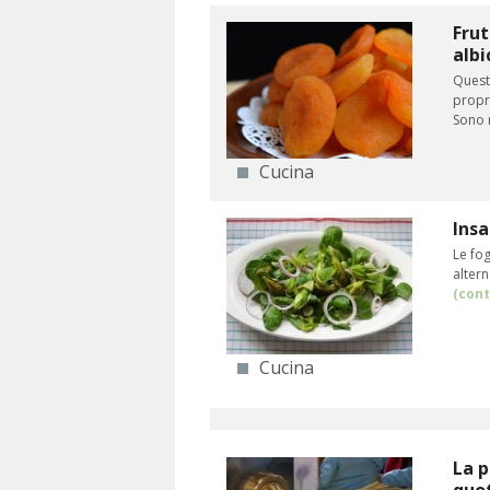
Frut
albi
Questi
propri
Sono r
Cucina
Insa
Le fog
altern
(cont
Cucina
La 