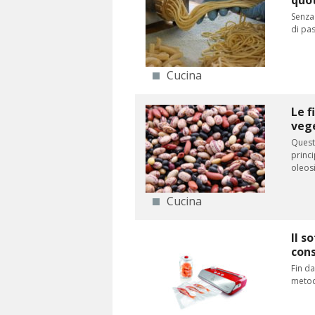
quot
Senza
di pas
Cucina
Le f
vege
Quest
princi
oleosi.
Cucina
Il s
cons
Fin da
metodi