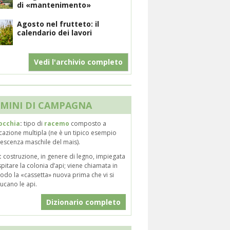
di «mantenimento»
Agosto nel frutteto: il
calendario dei lavori
Vedi l'archivio completo
MINI DI CAMPAGNA
occhia
:
tipo di
racemo
composto a
cazione multipla (ne è un tipico esempio
orescenza maschile del mais).
:
costruzione, in genere di legno, impiegata
pitare la colonia d’api; viene chiamata in
odo la «cassetta» nuova prima che vi si
ucano le api.
Dizionario completo