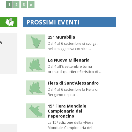
1
2
3
»
PROSSIMI EVENTI
25ª Murabilia
A
Dal 4 al 6 settembre si svolge,
nella suggestiva cornice ...
La Nuova Millenaria
Dal 4 all’8 settembre torna
presso il quartiere fieristico di ...
Fiera di Sant’Alessandro
Dal 4 al 6 settembre la Fiera di
Bergamo ospita ...
15ª Fiera Mondiale
Campionaria del
Peperoncino
La 15ª edizione della «Fiera
Mondiale Campionaria del