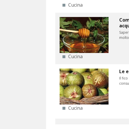
Cucina
Come
acq
Saper 
molto 
Cucina
Le e
Il fic
consu
Cucina