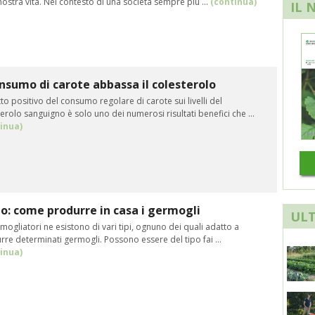
nostra vita. Nel contesto di una società sempre più ...
(continua)
IL 
onsumo di carote abbassa il colesterolo
tto positivo del consumo regolare di carote sui livelli del
erolo sanguigno è solo uno dei numerosi risultati benefici che ...
inua)
o: come produrre in casa i germogli
ULT
mogliatori ne esistono di vari tipi, ognuno dei quali adatto a
re determinati germogli. Possono essere del tipo fai ...
inua)