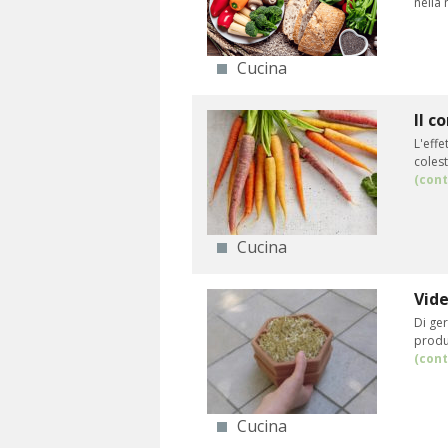
nella 
Cucina
Il c
L'effe
colest
(cont
Cucina
Vide
Di ger
produr
(cont
Cucina