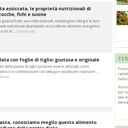
ta essiccata, le proprietà nutrizionali di
cocche, fichi e susine
 gustosi frutti, una volta essiccati, mantengono integre le loro
età nutrizionali diventando un eccellente alimento energetico.
icchi di ...
(continua)
TER
lata con foglie di tiglio: gustosa e originale
lie della pianta di tiglio possono essere utilizzate come
Pann
ativa o in combinazione con lattuga e cipolla per realizzare ...
ramifi
inua)
l’infi
Arnia
per os
tale m
introd
pasta, conosciamo meglio questo alimento