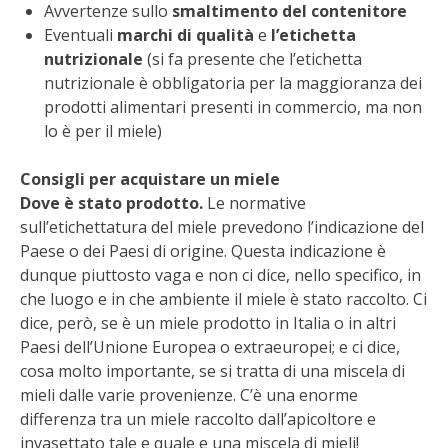
Avvertenze sullo
smaltimento del contenitore
VIGNETO BIO
Eventuali
marchi di qualità
e
l’etichetta
nutrizionale
(si fa presente che l’etichetta
nutrizionale è obbligatoria per la maggioranza dei
PENSA ALTERNATIVO
prodotti alimentari presenti in commercio, ma non
lo è per il miele)
GARDENA
Consigli per acquistare un miele
VERONESI
Dove è stato prodotto.
Le normative
sull’etichettatura del miele prevedono l’indicazione del
RIMANI A CONTATTO CON LA NATURA
Paese o dei Paesi di origine. Questa indicazione è
dunque piuttosto vaga e non ci dice, nello specifico, in
CRESCERE INSIEME
che luogo e in che ambiente il miele è stato raccolto. Ci
dice, però, se è un miele prodotto in Italia o in altri
ARCHMAN
Paesi dell’Unione Europea o extraeuropei; e ci dice,
cosa molto importante, se si tratta di una miscela di
VITA IN CAMPAGNA LA FIERA
mieli dalle varie provenienze. C’è una enorme
differenza tra un miele raccolto dall’apicoltore e
NATURALMENTE
invasettato tale e quale e una miscela di mieli!