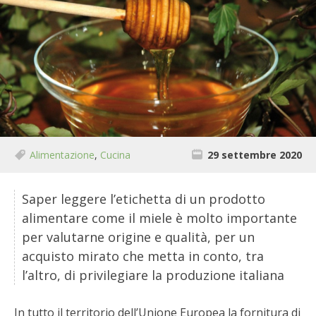
BIODIVERSITÀ
CUCINA
PRODOTTI
FARFALLE DELLA CAMPAGNA
PICCOLO POLLAIO
Alimentazione
,
Cucina
29 settembre 2020
STORIE DEI LETTORI
Saper leggere l’etichetta di un prodotto
CONSERVARE LA FRUTTA
alimentare come il miele è molto importante
per valutarne origine e qualità, per un
CONSERVE DELL’ORTO
acquisto mirato che metta in conto, tra
l’altro, di privilegiare la produzione italiana
FACEM
In tutto il territorio dell’Unione Europea la fornitura di