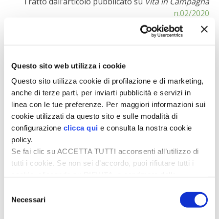
Tratto dall’articolo pubblicato su
Vita in Campagna
n.02/2020
di Albino Gallina, Paolo Fontana, Franco Mutinelli
Navigazione
Questo sito web utilizza i cookie
Evitare l’ossidazione
Come realizzare e
articoli
del vino con
curare le composizioni
Questo sito utilizza cookie di profilazione e di marketing,
metabisolfito di
autunnali per terrazzi
anche di terze parti, per inviarti pubblicità e servizi in
potassio e contenitori
e balconi, il webinar
linea con le tue preferenze. Per maggiori informazioni sui
colmi
cookie utilizzati da questo sito e sulle modalità di
configurazione
clicca qui
e consulta la nostra cookie
policy.
Condividi
Se fai clic su ACCETTA TUTTI acconsenti all’utilizzo di
tutti i cookie. Se non sei d’accordo, puoi rifiutare tutti i
0
0
cookie, cliccando su RIFIUTA, o esprimere delle
preferenze selezionando le tipologie di cookie che
Selezione
desideri accettare e cliccando ACCETTA SELEZIONATI.
Necessari
del
consenso