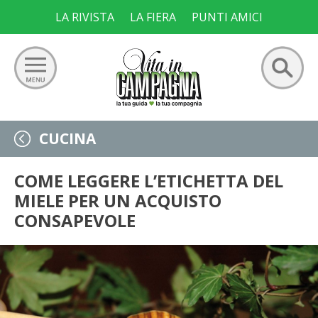
Skip
LA RIVISTA
LA FIERA
PUNTI AMICI
to
content
Ricerca
GIARDINO
CUCINA
per:
ORTO
COME LEGGERE L’ETICHETTA DEL
MIELE PER UN ACQUISTO
FRUTTETO
CONSAPEVOLE
VIGNETO
ALLEVAMENTI