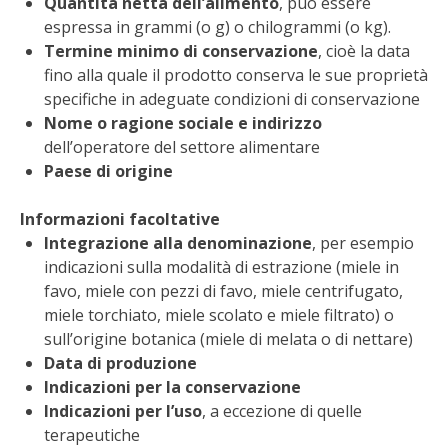
Quantità netta dell’alimento
, può essere
BENZA
espressa in grammi (o g) o chilogrammi (o kg).
Termine minimo di conservazione
, cioè la data
ORTO BIO – TECNICHE DI COLTIVAZIONE
fino alla quale il prodotto conserva le sue proprietà
specifiche in adeguate condizioni di conservazione
Nome o ragione sociale e indirizzo
THERMACELL
dell’operatore del settore alimentare
Paese di origine
TAP TRAP
Informazioni facoltative
IL MIO ORTO
Integrazione alla denominazione
, per esempio
indicazioni sulla modalità di estrazione (miele in
ANIMALI UMANI E NON UMANI
favo, miele con pezzi di favo, miele centrifugato,
miele torchiato, miele scolato e miele filtrato) o
IL MIO 2025
sull’origine botanica (miele di melata o di nettare)
Data di produzione
COLTIVARE L’OLIVO
Indicazioni per la conservazione
Indicazioni per l’uso
, a eccezione di quelle
CORMIK
terapeutiche