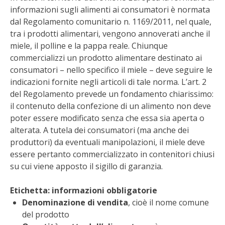
STIHL
informazioni sugli alimenti ai consumatori è normata
dal Regolamento comunitario n. 1169/2011, nel quale,
BLUMEN
tra i prodotti alimentari, vengono annoverati anche il
miele, il polline e la pappa reale. Chiunque
NOCCIOLA DI CALABRIA
commercializzi un prodotto alimentare destinato ai
consumatori – nello specifico il miele – deve seguire le
indicazioni fornite negli articoli di tale norma. L’art. 2
PELLENC
del Regolamento prevede un fondamento chiarissimo:
il contenuto della confezione di un alimento non deve
MEDICINA DEI SEMPLICI
poter essere modificato senza che essa sia aperta o
alterata. A tutela dei consumatori (ma anche dei
SCONTI NOVEMBRE
produttori) da eventuali manipolazioni, il miele deve
essere pertanto commercializzato in contenitori chiusi
COMPO
su cui viene apposto il sigillo di garanzia.
HUSQVARNA
Etichetta: informazioni obbligatorie
Denominazione di vendita
, cioè il nome comune
ZAPI GARDEN
del prodotto