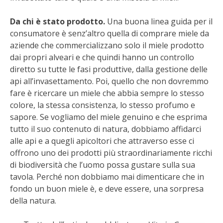
Da chi è stato prodotto.
Una buona linea guida per il
I PARTNER DI VITA IN CAMPAGNA
consumatore è senz’altro quella di comprare miele da
aziende che commercializzano solo il miele prodotto
RASIKAL
dai propri alveari e che quindi hanno un controllo
diretto su tutte le fasi produttive, dalla gestione delle
BIOGENTS
api all’invasettamento. Poi, quello che non dovremmo
fare è ricercare un miele che abbia sempre lo stesso
colore, la stessa consistenza, lo stesso profumo e
sapore. Se vogliamo del miele genuino e che esprima
tutto il suo contenuto di natura, dobbiamo affidarci
alle api e a quegli apicoltori che attraverso esse ci
offrono uno dei prodotti più straordinariamente ricchi
di biodiversità che l’uomo possa gustare sulla sua
tavola. Perché non dobbiamo mai dimenticare che in
fondo un buon miele è, e deve essere, una sorpresa
della natura.